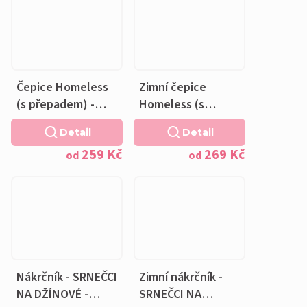
Čepice Homeless
Zimní čepice
(s přepadem) -
Homeless (s
SRNEČCI NA
přepadem) -
Detail
Detail
RIFLOVÉ -
SRNEČCI NA
259 Kč
269 Kč
bavlněná růžová
RIFLOVÉ - fleecová
od
od
podšívka
růžová podšívka
Nákrčník - SRNEČCI
Zimní nákrčník -
NA DŽÍNOVÉ -
SRNEČCI NA