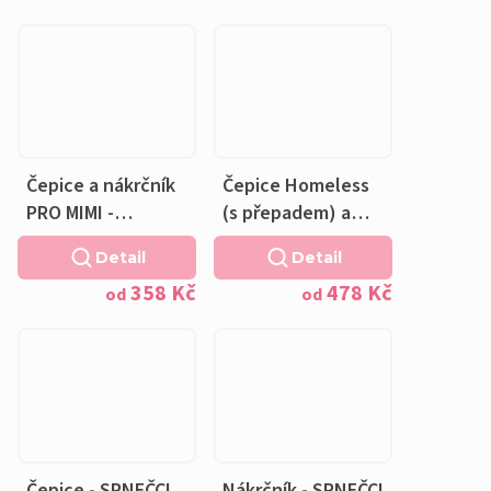
podšívka
podšívka
Čepice a nákrčník
Čepice Homeless
PRO MIMI -
(s přepadem) a
SRNEČCI NA
nákrčník - SRNEČCI
Detail
Detail
SVĚTLE RIFLOVÉ -
NA SVĚTLE
358 Kč
478 Kč
bavlněná růžová
DŽÍNOVÉ -
od
od
podšívka
bavlněná růžová
podšívka
Čepice - SRNEČCI
Nákrčník - SRNEČCI