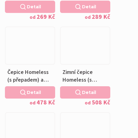
bavlněná růžová
DŽÍNOVÉ -
Detail
Detail
podšívka
fleecová růžová
269 Kč
289 Kč
podšívka
od
od
Čepice Homeless
Zimní čepice
(s přepadem) a
Homeless (s
nákrčník - SRNEČCI
přepadem) a
Detail
Detail
NA DŽÍNOVÉ -
nákrčník - SRNEČCI
478 Kč
508 Kč
bavlněná růžová
NA DŽÍNOVÉ -
od
od
podšívka
fleecová růžová
podšívka