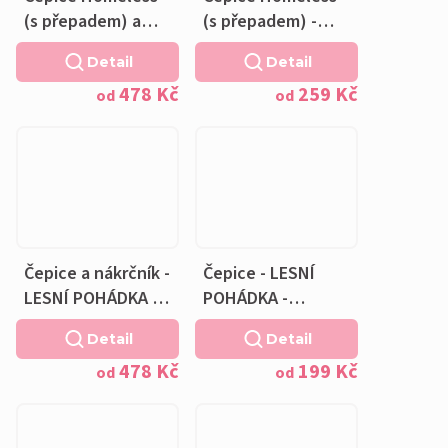
(s přepadem) a
(s přepadem) -
nákrčník - LESNÍ
LESNÍ POHÁDKA -
Detail
Detail
POHÁDKA -
bavlněná krémová
478 Kč
259 Kč
bavlněná krémová
podšívka
od
od
podšívka
Čepice a nákrčník -
Čepice - LESNÍ
LESNÍ POHÁDKA -
POHÁDKA -
bavlněná krémová
bavlněná krémová
Detail
Detail
podšívka
podšívka
478 Kč
199 Kč
od
od