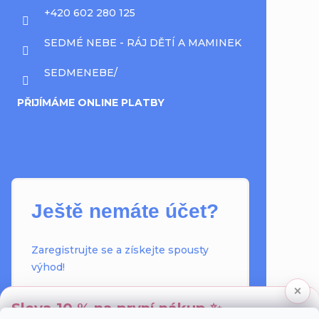
+420 602 280 125
SEDMÉ NEBE - RÁJ DĚTÍ A MAMINEK
SEDMENEBE/
PŘIJÍMÁME ONLINE PLATBY
Ještě nemáte účet?
Zaregistrujte se a získejte spousty
výhod!
×
Informace o stavu objednávky
Sleva 10 % na první nákup ✨
Historie všech vašich objednávek