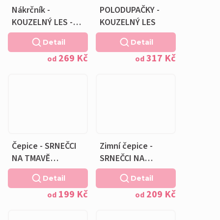
Nákrčník -
POLODUPAČKY -
KOUZELNÝ LES -
KOUZELNÝ LES
bavlněná světlá
Detail
Detail
khaki podšívka
269 Kč
317 Kč
od
od
Čepice - SRNEČCI
Zimní čepice -
NA TMAVĚ
SRNEČCI NA
DŽÍNOVÉ -
DŽÍNOVÉ -
Detail
Detail
bavlněná růžová
fleecová růžová
199 Kč
209 Kč
podšívka
podšívka
od
od