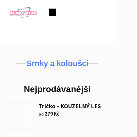
Přejít
na
Nákupní
obsah
košík
Srnky a koloušci
Nejprodávanější
Tričko - KOUZELNÝ LES
279 Kč
od