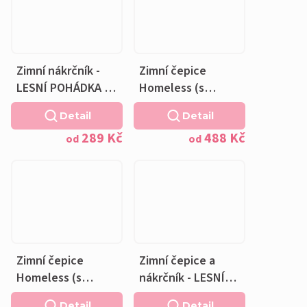
Zimní nákrčník -
Zimní čepice
LESNÍ POHÁDKA -
Homeless (s
fleecová krémová
přepadem) a
Detail
Detail
podšívka
nákrčník - LESNÍ
289 Kč
488 Kč
POHÁDKA -
od
od
fleecová krémová
podšívka
Zimní čepice
Zimní čepice a
Homeless (s
nákrčník - LESNÍ
přepadem) - LESNÍ
POHÁDKA -
Detail
Detail