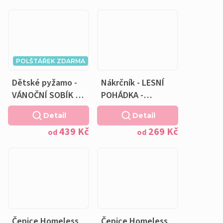
POLŠTÁŘEK ZDARMA
Dětské pyžamo -
Nákrčník - LESNÍ
VÁNOČNÍ SOBÍK a
POHÁDKA -
Polštářek ZDARMA
bavlněná krémová
Detail
Detail
podšívka
439 Kč
269 Kč
od
od
Čepice Homeless
Čepice Homeless