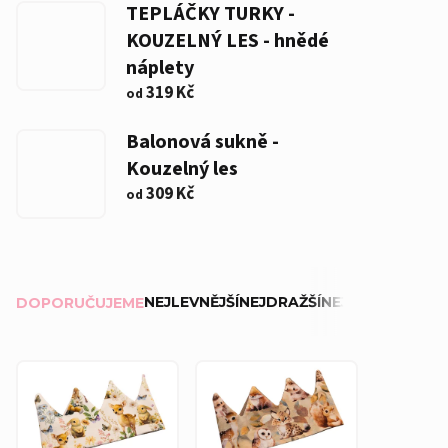
TEPLÁČKY TURKY -
KOUZELNÝ LES - hnědé
náplety
319 Kč
od
Balonová sukně -
Kouzelný les
309 Kč
od
Ř
NEJLEVNĚJŠÍ
NEJDRAŽŠÍ
NEJPRODÁVANĚJ
DOPORUČUJEME
a
z
V
e
ý
n
p