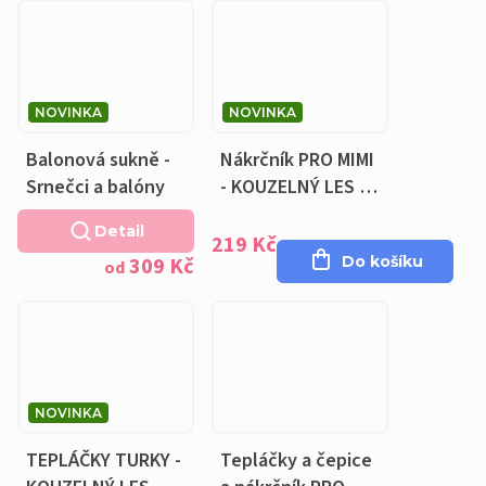
NOVINKA
NOVINKA
Balonová sukně -
Nákrčník PRO MIMI
Srnečci a balóny
- KOUZELNÝ LES -
bavlněná světlá
Detail
khaki podšívka
219 Kč
309 Kč
Do košíku
od
NOVINKA
TEPLÁČKY TURKY -
Tepláčky a čepice