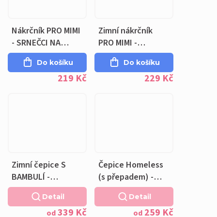
Nákrčník PRO MIMI
Zimní nákrčník
- SRNEČCI NA
PRO MIMI -
DŽÍNOVÉ -
SRNEČCI NA
Do košíku
Do košíku
bavlněná růžová
DŽÍNOVÉ -
219 Kč
229 Kč
podšívka
fleecová růžová
podšívka
Zimní čepice S
Čepice Homeless
BAMBULÍ -
(s přepadem) -
SRNEČCI NA
SRNEČCI NA
Detail
Detail
DŽÍNOVÉ -
SVĚTLE RIFLOVÉ -
339 Kč
259 Kč
fleecová růžová
bavlněná růžová
od
od