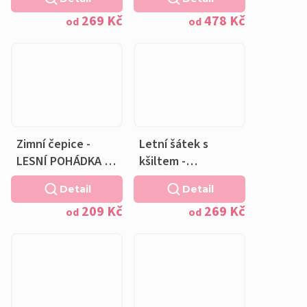
POHÁDKA -
fleecová krémová
269 Kč
478 Kč
fleecová krémová
podšívka
od
od
podšívka
Zimní čepice -
Letní šátek s
LESNÍ POHÁDKA -
kšiltem -
fleecová krémová
KOUZELNÝ LES
Detail
Detail
podšívka
209 Kč
269 Kč
od
od