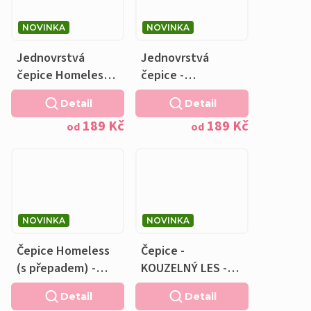
NOVINKA
NOVINKA
Jednovrstvá
Jednovrstvá
čepice Homeless
čepice -
(s přepadem) -
KOUZELNÝ LES
Detail
Detail
KOUZELNÝ LES
189 Kč
189 Kč
od
od
NOVINKA
NOVINKA
Čepice Homeless
Čepice -
(s přepadem) -
KOUZELNÝ LES -
KOUZELNÝ LES -
bavlněná světlá
Detail
Detail
bavlněná světlá
khaki podšívka