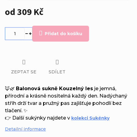
od
309 Kč
Měrná
cena:
Přidat do košíku
ZEPTAT SE
SDÍLET
🦊🌿
Balonová sukně Kouzelný les
je jemná,
přírodní a krásně nositelná každý den. Nadýchaný
střih drží tvar a pružný pas zajišťuje pohodlí bez
tlačení. ✨
👉 Další sukýnky najdete v
kolekci Sukénky
Detailní informace