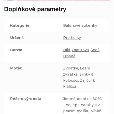
Doplňkové parametry
Kategorie
:
Balónové sukénky
Určení
:
Pro holky
Barva
:
Bílá
,
Oranžová
,
Šedá
,
Hnědá
Motiv
:
Zvířátka
,
Lesní
zvířátka
,
Srnky &
koloušci
,
Zajíčci &
králíčci
Péče o výrobek
:
Jemné praní na 30°C
- nejlépe naruby a v
pracím pytlíku, vlhké