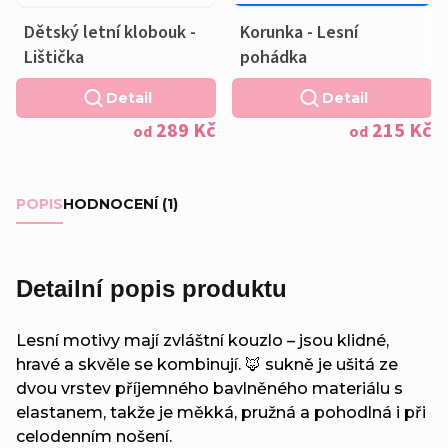
269 KČ
–20 %
OD
Dětský letní klobouk -
Korunka - Lesní
Lištička
pohádka
Detail
Detail
289 Kč
215 Kč
od
od
POPIS
HODNOCENÍ (1)
Detailní popis produktu
Lesní motivy mají zvláštní kouzlo – jsou klidné,
hravé a skvěle se kombinují. 🦊 sukně je ušitá ze
dvou vrstev příjemného bavlněného materiálu s
elastanem, takže je měkká, pružná a pohodlná i při
celodenním nošení.