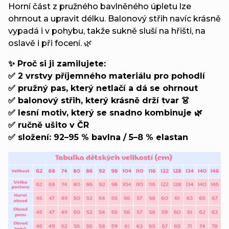
Horní část z pružného bavlněného úpletu lze
ohrnout a upravit délku. Balonový střih navíc krásně
vypadá i v pohybu, takže sukně sluší na hřišti, na
oslavě i při focení. 🌿
✨ Proč si ji zamilujete:
✅ 2 vrstvy příjemného materiálu pro pohodlí
✅ pružný pas, který netlačí a dá se ohrnout
✅ balonový střih, který krásně drží tvar 👗
✅ lesní motiv, který se snadno kombinuje 🌿
✅ ručně ušito v ČR
✅ složení: 92–95 % bavlna / 5–8 % elastan