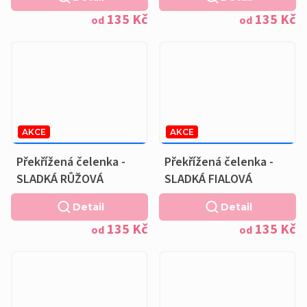
135 Kč
135 Kč
od
od
AKCE
AKCE
169 KČ
–20 %
169 KČ
–20 %
OD
OD
Překřížená čelenka -
Překřížená čelenka -
SLADKÁ RŮŽOVÁ
SLADKÁ FIALOVÁ
Detail
Detail
135 Kč
135 Kč
od
od