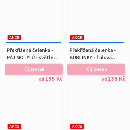
AKCE
AKCE
169 KČ
–20 %
169 KČ
–20 %
OD
OD
Překřížená čelenka -
Překřížená čelenka -
RÁJ MOTÝLŮ - světle
BUBLINKY - fialová
růžová podšívka
podšívka
Detail
Detail
135 Kč
135 Kč
od
od
AKCE
AKCE