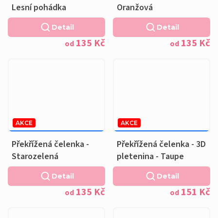
Lesní pohádka
Oranžová
Detail
Detail
135 Kč
135 Kč
od
od
AKCE
AKCE
169 KČ
–20 %
189 KČ
–20 %
OD
OD
Překřížená čelenka -
Překřížená čelenka - 3D
Starozelená
pletenina - Taupe
Detail
Detail
135 Kč
151 Kč
od
od