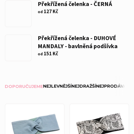
Překřížená čelenka - ČERNÁ
127 Kč
od
Překřížená čelenka - DUHOVÉ
MANDALY - bavlněná podšívka
151 Kč
od
Ř
NEJLEVNĚJŠÍ
NEJDRAŽŠÍ
NEJPRODÁVANĚJ
DOPORUČUJEME
a
z
V
e
ý
n
p
í