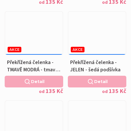
135 Kč
135 Kč
od
od
AKCE
AKCE
169 KČ
–20 %
169 KČ
–20 %
OD
OD
Překřížená čelenka -
Překřížená čelenka -
TMAVĚ MODRÁ - tmavě
JELEN - šedá podšívka
modrá podšívka
Detail
Detail
135 Kč
135 Kč
od
od