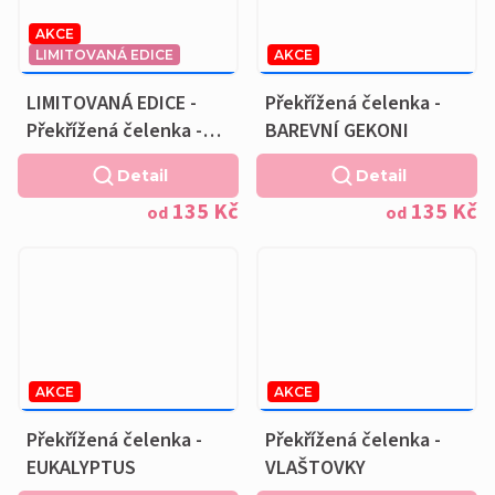
AKCE
LIMITOVANÁ EDICE
AKCE
169 KČ
–20 %
169 KČ
–20 %
OD
OD
LIMITOVANÁ EDICE -
Překřížená čelenka -
Překřížená čelenka -
BAREVNÍ GEKONI
STŘÍBRNÁ PÍRKA NA
Detail
Detail
MODRÉ
135 Kč
135 Kč
od
od
AKCE
AKCE
169 KČ
–20 %
169 KČ
–20 %
OD
OD
Překřížená čelenka -
Překřížená čelenka -
EUKALYPTUS
VLAŠTOVKY