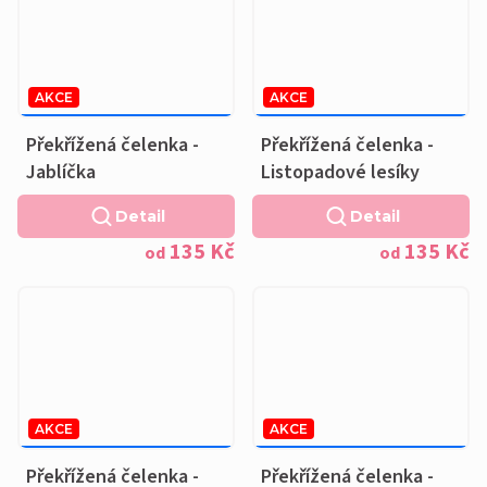
AKCE
AKCE
169 KČ
–20 %
169 KČ
–20 %
OD
OD
Překřížená čelenka -
Překřížená čelenka -
Jablíčka
Listopadové lesíky
Detail
Detail
135 Kč
135 Kč
od
od
AKCE
AKCE
169 KČ
–20 %
169 KČ
–20 %
OD
OD
Překřížená čelenka -
Překřížená čelenka -