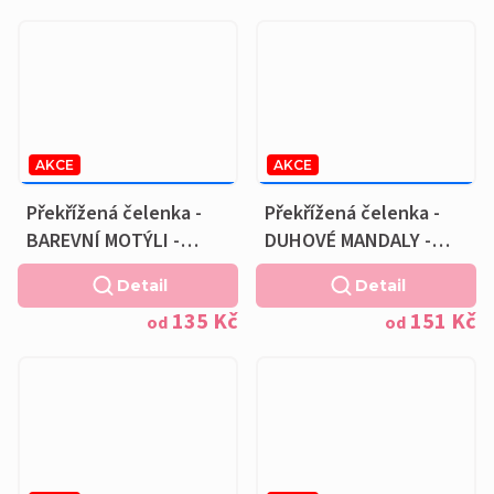
AKCE
AKCE
169 KČ
–20 %
189 KČ
–20 %
OD
OD
Překřížená čelenka -
Překřížená čelenka -
BAREVNÍ MOTÝLI -
DUHOVÉ MANDALY -
bavlněná černá
bavlněná podšívka
Detail
Detail
podšívka
135 Kč
151 Kč
od
od