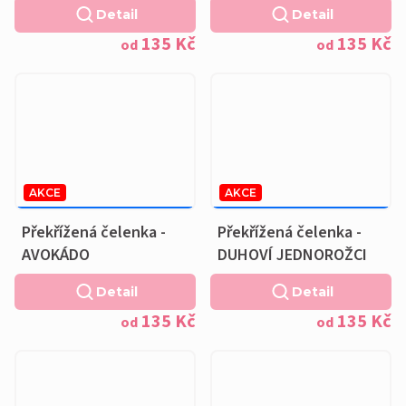
Detail
Detail
135 Kč
135 Kč
od
od
AKCE
AKCE
169 KČ
–20 %
169 KČ
–20 %
OD
OD
Překřížená čelenka -
Překřížená čelenka -
AVOKÁDO
DUHOVÍ JEDNOROŽCI
Detail
Detail
135 Kč
135 Kč
od
od