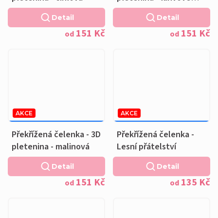
zelená
Detail
Detail
151 Kč
151 Kč
od
od
AKCE
AKCE
189 KČ
–20 %
169 KČ
–20 %
OD
OD
Překřížená čelenka - 3D
Překřížená čelenka -
pletenina - malinová
Lesní přátelství
Detail
Detail
151 Kč
135 Kč
od
od