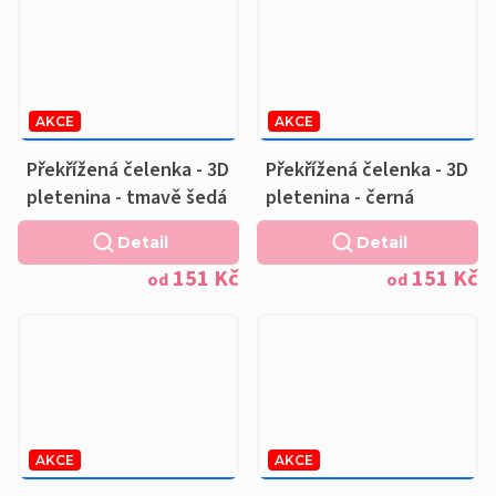
AKCE
AKCE
189 KČ
–20 %
189 KČ
–20 %
OD
OD
Překřížená čelenka - 3D
Překřížená čelenka - 3D
pletenina - tmavě šedá
pletenina - černá
Detail
Detail
151 Kč
151 Kč
od
od
AKCE
AKCE
189 KČ
–20 %
189 KČ
–20 %
OD
OD