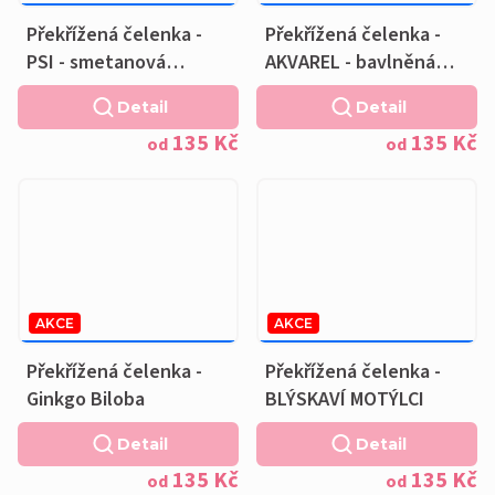
169 KČ
–20 %
169 KČ
–20 %
OD
OD
Překřížená čelenka -
Překřížená čelenka -
PSI - smetanová
AKVAREL - bavlněná
podšívka
tmavě modrá podšívka
Detail
Detail
135 Kč
135 Kč
od
od
AKCE
AKCE
169 KČ
–20 %
169 KČ
–20 %
OD
OD
Překřížená čelenka -
Překřížená čelenka -
Ginkgo Biloba
BLÝSKAVÍ MOTÝLCI
Detail
Detail
135 Kč
135 Kč
od
od