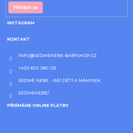
ý
Přihlásit se
p
INSTAGRAM
i
s
KONTAKT
u
INFO
@
SEDMENEBE-BABYSHOP.CZ
+420 602 280 125
SEDMÉ NEBE - RÁJ DĚTÍ A MAMINEK
SEDMENEBE/
PŘIJÍMÁME ONLINE PLATBY