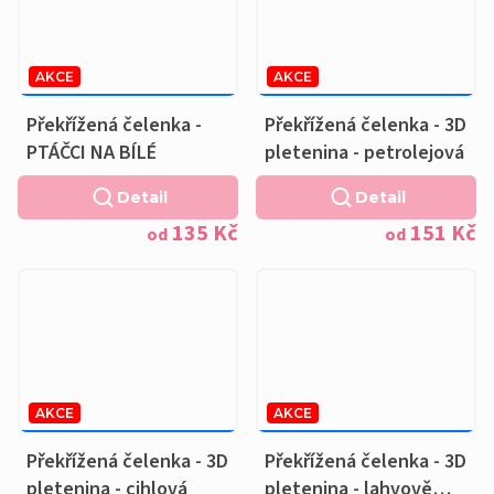
AKCE
AKCE
169 KČ
–20 %
189 KČ
–20 %
OD
OD
Překřížená čelenka -
Překřížená čelenka - 3D
PTÁČCI NA BÍLÉ
pletenina - petrolejová
Detail
Detail
135 Kč
151 Kč
od
od
AKCE
AKCE
189 KČ
–20 %
189 KČ
–20 %
OD
OD
Překřížená čelenka - 3D
Překřížená čelenka - 3D
pletenina - cihlová
pletenina - lahvově