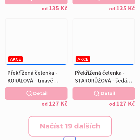
135 Kč
135 Kč
od
od
AKCE
AKCE
159 KČ
–20 %
159 KČ
–20 %
OD
OD
Překřížená čelenka -
Překřížená čelenka -
KORÁLOVÁ - tmavě
STARORŮŽOVÁ - šedá
šedá podšívka
podšívka
Detail
Detail
127 Kč
127 Kč
od
od
Načíst 19 dalších