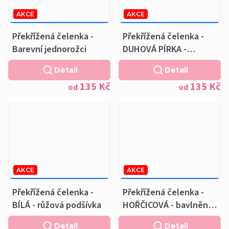
AKCE
AKCE
169 KČ
–20 %
169 KČ
–20 %
OD
OD
Překřížená čelenka -
Překřížená čelenka -
Barevní jednorožci
DUHOVÁ PÍRKA -
bavlněná růžová
Detail
Detail
podšívka
135 Kč
135 Kč
od
od
AKCE
AKCE
169 KČ
–20 %
169 KČ
–20 %
OD
OD
Překřížená čelenka -
Překřížená čelenka -
BÍLÁ - růžová podšívka
HOŘČICOVÁ - bavlněná
černá podšívka
Detail
Detail