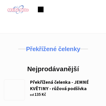
Přejít
na
Nákupní
obsah
košík
Překřížené čelenky
Nejprodávanější
Překřížená čelenka - JEMNÉ
KVĚTINY - růžová podšívka
135 Kč
od