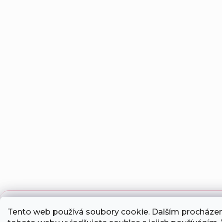
Sleva 10 % na první nákup ✨
Tento web používá soubory cookie. Dalším procháze
Přihlaste se k newsletteru a my Vám pošleme unikátní