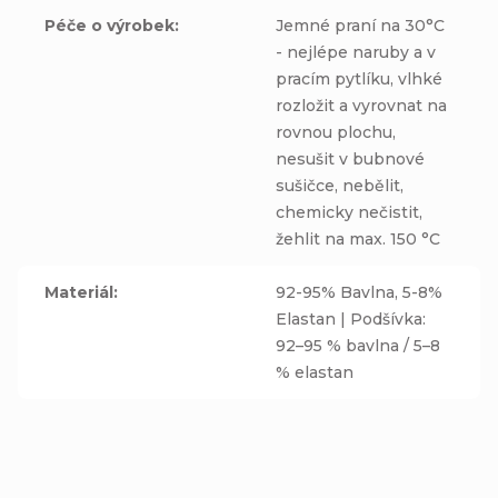
Péče o výrobek
:
Jemné praní na 30°C
- nejlépe naruby a v
pracím pytlíku, vlhké
rozložit a vyrovnat na
rovnou plochu,
nesušit v bubnové
sušičce, nebělit,
chemicky nečistit,
žehlit na max. 150 °C
Materiál
:
92-95% Bavlna, 5-8%
Elastan | Podšívka:
92–95 % bavlna / 5–8
% elastan