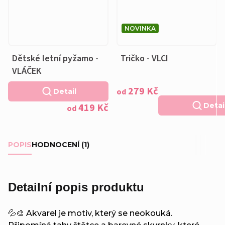
NOVINKA
Dětské letní pyžamo -
Tričko - VLCI
VLÁČEK
279 Kč
od
Detail
419 Kč
Detai
od
POPIS
HODNOCENÍ (1)
Detailní popis produktu
💦🎨 Akvarel je motiv, který se neokouká.