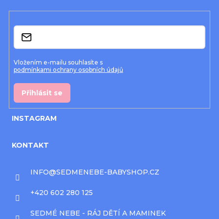
t
í
E-mail
Vložením e-mailu souhlasíte s
podmínkami ochrany osobních údajů
Přihlásit se
INSTAGRAM
KONTAKT
INFO
@
SEDMENEBE-BABYSHOP.CZ
+420 602 280 125
SEDMÉ NEBE - RÁJ DĚTÍ A MAMINEK