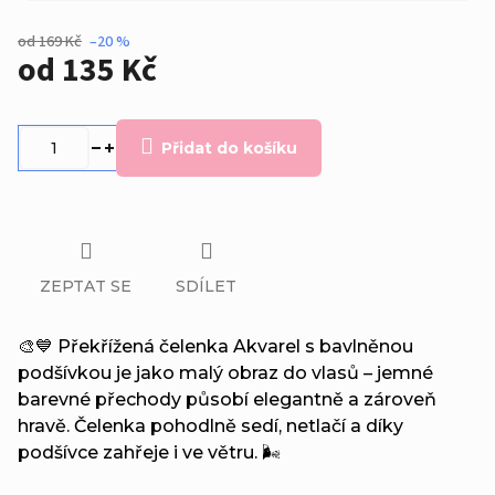
od 169 Kč
–20 %
od
135 Kč
Měrná
cena:
Přidat do košíku
ZEPTAT SE
SDÍLET
🎨💙 Překřížená čelenka Akvarel s bavlněnou
podšívkou je jako malý obraz do vlasů – jemné
barevné přechody působí elegantně a zároveň
hravě. Čelenka pohodlně sedí, netlačí a díky
podšívce zahřeje i ve větru. 🌬️