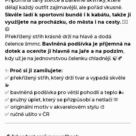
Připomíná tahy štětce a barevné skvrnky, které
dělají každý outfit zajímavější, ale pořád vkusně.
Skvěle ladí k sportovní bundě i k kabátu, takže ji
využijete na procházku, do města i na cesty.
🚶‍♀️
🧥
Překřížený střih krásně drží na hlavě a dodá
čelence šmrnc.
Bavlněná podšívka je příjemná na
dotek a oceníte ji hlavně na jaře a na podzim
,
kdy už je na jednovrstvou čelenku chladněji. 🍃🍂
✨
Proč si ji zamilujete:
✅ překřížený střih, který drží tvar a vypadá skvěle
💫
✅ bavlněná podšívka pro větší pohodlí a teplo 🌬️
✅ pružný úplet, který se přizpůsobí a netlačí 🫶
✅ originální motiv v akvarelovém stylu 🎨
✅ ručně ušito v ČR