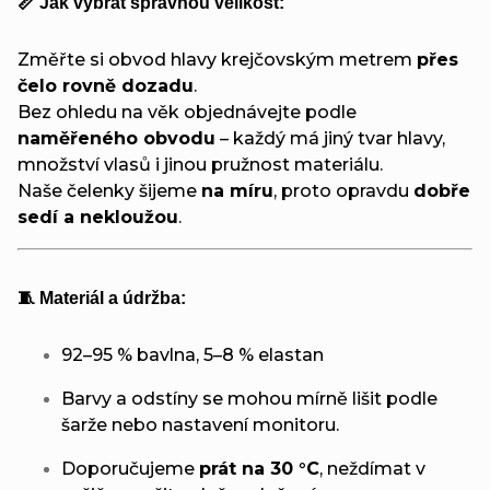
📏 Jak vybrat správnou velikost:
Změřte si obvod hlavy krejčovským metrem
přes
čelo rovně dozadu
.
Bez ohledu na věk objednávejte podle
naměřeného obvodu
– každý má jiný tvar hlavy,
množství vlasů i jinou pružnost materiálu.
Naše čelenky šijeme
na míru
, proto opravdu
dobře
sedí a nekloužou
.
🧵 Materiál a údržba:
92–95 % bavlna, 5–8 % elastan
Barvy a odstíny se mohou mírně lišit podle
šarže nebo nastavení monitoru.
Doporučujeme
prát na 30 °C
, neždímat v