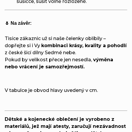
sušičce, sušit volně rozložené.
🌷 Na závěr:
Tisíce zákaznic už si naše čelenky oblíbily –
dopřejte si i Vy
kombinaci krásy, kvality a pohodlí
z české šicí dílny Sedmé nebe.
Pokud by velikost přece jen nesedla,
výměna
nebo vrácení je samozřejmostí.
V tabulce je obvod hlavy uvedený v cm.
Dětské a kojenecké oblečení je vyrobeno z
materiálů, jež mají atesty, zaručují nezávadnost