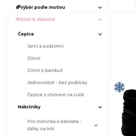
🌈Výběr podle motivu
a
🩷Dívčí & dámské
n
Čepice
n
Jarní a podzimní
Ř
í
Zimní
a
p
Zimní s bambulí
z
Jednovrstvé - bez podšívky
V
a
Čepice s otvorem na culík
e
ý
n
Nákrčníky
n
p
e
Pro miminka a batolata -
í
i
šátky na krk
l