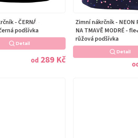
rčník - ČERNÁ -
Zimní nákrčník - NEON
Průměrné
černá podšívka
NA TMAVĚ MODRÉ - fle
hodnocení
růžová podšívka
produktu
Detail
je
Detail
289 Kč
5,0
od
o
z
5
hvězdiček.