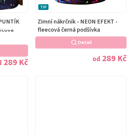
TIP
 PUNTÍK
Zimní nákrčník - NEON EFEKT -
ecová
fleecová černá podšívka
Průměrné
hodnocení
Detail
produktu
je
289 Kč
od
289 Kč
5,0
d
z
5
hvězdiček.