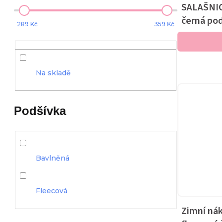
SALAŠNIC
černá po
289
Kč
359
Kč
Na skladě
Podšívka
Bavlněná
Fleecová
Zimní ná