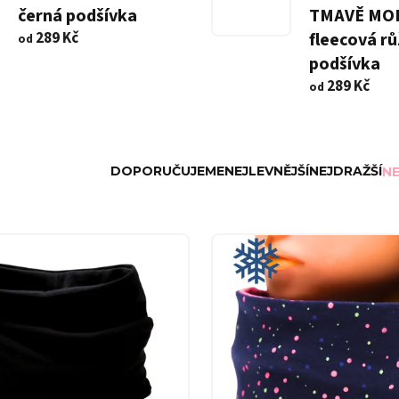
černá podšívka
TMAVĚ MOD
289 Kč
fleecová r
od
podšívka
289 Kč
od
DOPORUČUJEME
NEJLEVNĚJŠÍ
NEJDRAŽŠÍ
NE