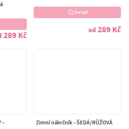
rá
Detail
289 Kč
od
289 Kč
d
 -
Zimní nákrčník - ŠEDÁ/RŮŽOVÁ