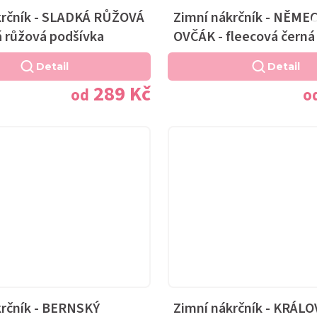
krčník - SLADKÁ RŮŽOVÁ
Zimní nákrčník - NĚME
á růžová podšívka
OVČÁK - fleecová černá
Detail
Detail
289 Kč
od
o
krčník - BERNSKÝ
Zimní nákrčník - KRÁL