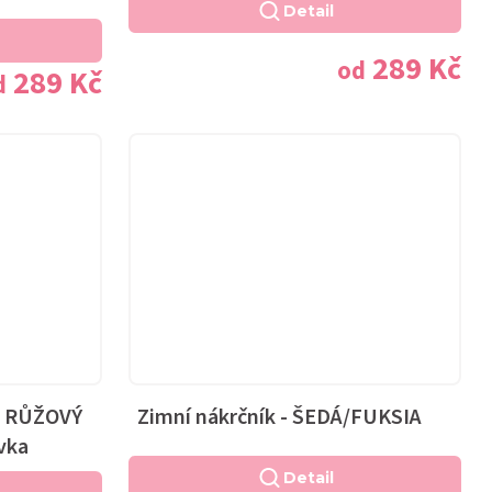
Detail
289 Kč
od
289 Kč
d
LS RŮŽOVÝ
Zimní nákrčník - ŠEDÁ/FUKSIA
vka
Detail