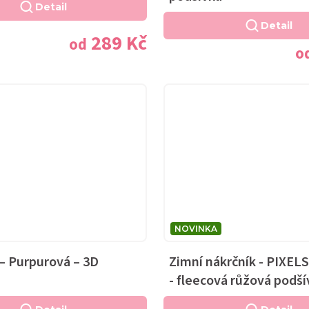
Detail
Detail
289 Kč
od
o
NOVINKA
– Purpurová – 3D
Zimní nákrčník - PIXE
a
- fleecová růžová podší