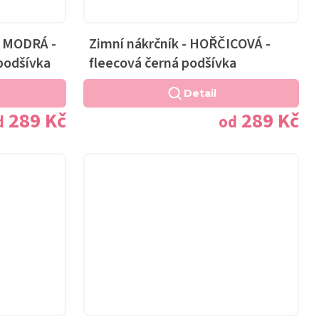
Ě MODRÁ -
Zimní nákrčník - HOŘČICOVÁ -
podšívka
fleecová černá podšívka
Detail
289 Kč
289 Kč
d
od