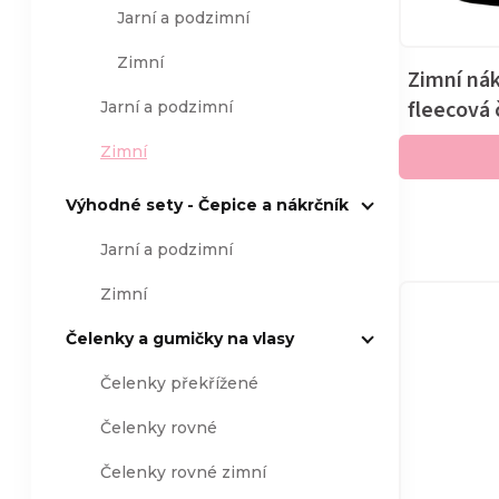
p
Jarní a podzimní
s
Zimní
r
Zimní nák
p
fleecová 
Jarní a podzimní
o
r
Zimní
d
o
Výhodné sety - Čepice a nákrčník
u
d
Jarní a podzimní
k
Zimní
u
Čelenky a gumičky na vlasy
t
k
Čelenky překřížené
ů
t
Čelenky rovné
ů
Čelenky rovné zimní