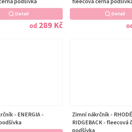
černá podšívka
fleecová černá podšívk
Detail
Detail
289 Kč
od
o
rčník - ENERGIA -
Zimní nákrčník - RHOD
 podšívka
RIDGEBACK - fleecová 
podšívka