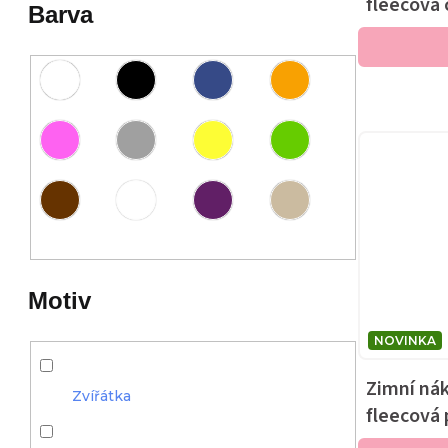
fleecová 
Barva
Motiv
NOVINKA
Zimní nák
Zvířátka
fleecová