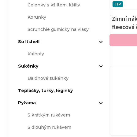
TIP
Čelenky s kšiltem, kšilty
Korunky
Zimní nák
fleecová 
Scrunchie gumičky na vlasy
Softshell
Kalhoty
Sukénky
Balónové sukénky
Tepláčky, turky, legínky
Pyžama
S krátkým rukávem
S dlouhým rukávem