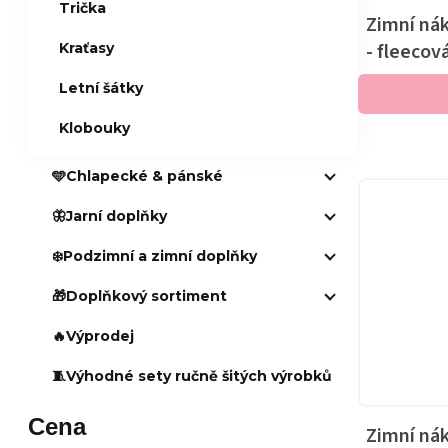
Trička
Zimní ná
- fleecov
Kraťasy
Letní šátky
Klobouky
🩵Chlapecké & pánské
🦋Jarní doplňky
❄️Podzimní a zimní doplňky
🎁Doplňkový sortiment
🔥Výprodej
🧵Výhodné sety ručně šitých výrobků
Cena
Zimní ná