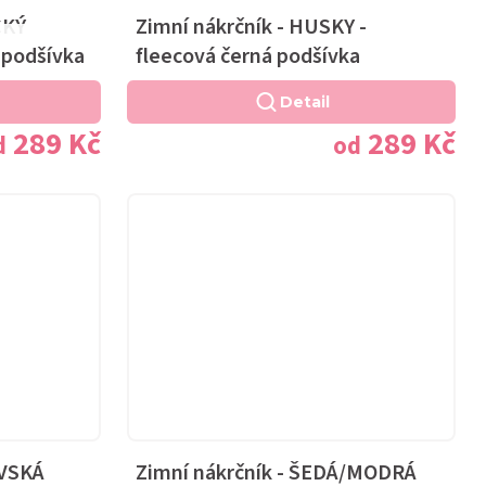
CKÝ
Zimní nákrčník - HUSKY -
Průměrné
 podšívka
fleecová černá podšívka
hodnocení
produktu
Detail
je
289 Kč
289 Kč
d
od
5,0
z
5
hvězdiček.
OVSKÁ
Zimní nákrčník - ŠEDÁ/MODRÁ