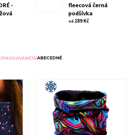
RÉ -
fleecová černá
ůžová
podšívka
289 Kč
od
ABECEDNĚ
JPRODÁVANĚJŠÍ