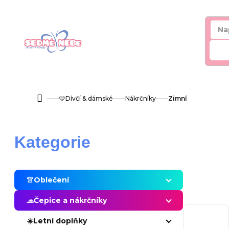
Přejít
na
obsah
Hl
🩷Dívčí & dámské
Nákrčníky
Zimní
Domů
P
Přeskočit
Kategorie
o
kategorie
s
👚Oblečení
t
🧢Čepice a nákrčníky
r
☀️Letní doplňky