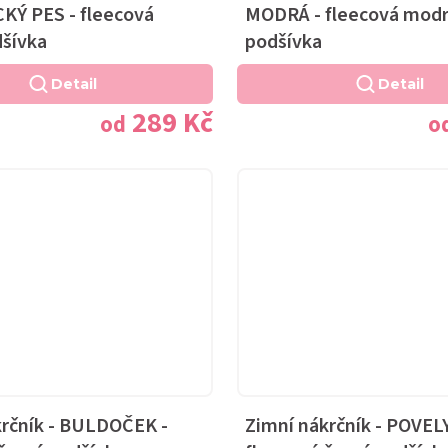
KÝ PES - fleecová
MODRÁ - fleecová mod
dšívka
podšívka
Detail
Detail
289 Kč
od
o
krčník - BULDOČEK -
Zimní nákrčník - POVELY