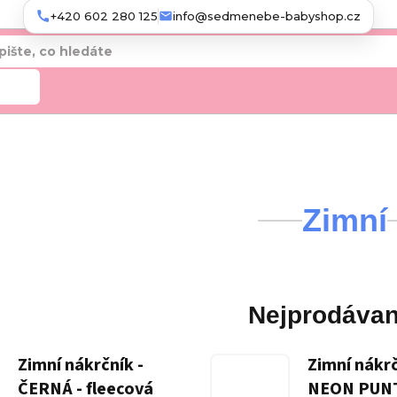
+420 602 280 125
info@sedmenebe-babyshop.cz
edat
Zimní
Nejprodávan
Zimní nákrčník -
Zimní nákrč
ČERNÁ - fleecová
NEON PUN