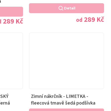
a
Detail
289 Kč
od
289 Kč
d
ÉSKÝ
Zimní nákrčník - LIMETKA -
černá
fleecová tmavě šedá podšívka