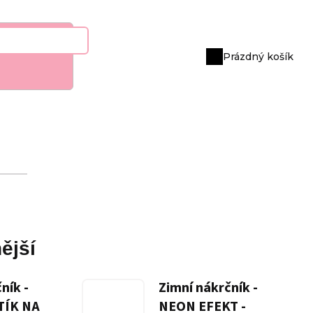
Prázdný košík
Nákupní
košík
ější
ník -
Zimní nákrčník -
TÍK NA
NEON EFEKT -