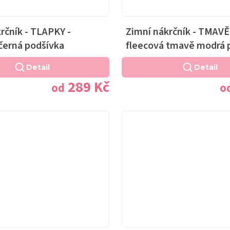
rčník - TLAPKY -
Zimní nákrčník - TMAV
černá podšívka
fleecová tmavě modrá 
Detail
Detail
289 Kč
od
o