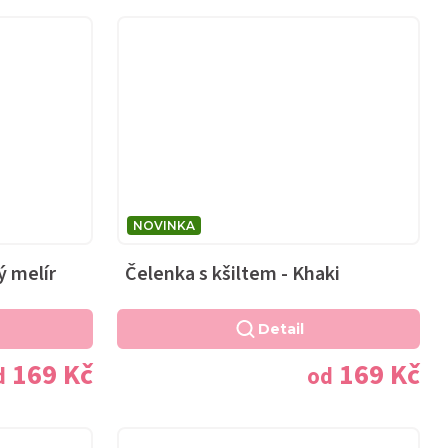
NOVINKA
ý melír
Čelenka s kšiltem - Khaki
Detail
169 Kč
169 Kč
d
od