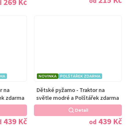
215 Kč
od
269 Kč
d
RMA
NOVINKA
POLŠTÁŘEK ZDARMA
r na
Dětské pyžamo - Traktor na
ek zdarma
světle modré a Polštářek zdarma
Detail
439 Kč
439 Kč
d
od