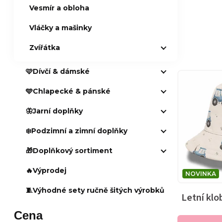
Vesmír a obloha
Ř
Vláčky a mašinky
Zvířátka
a
🩷Dívčí & dámské
z
V
🩵Chlapecké & pánské
e
ý
🦋Jarní doplňky
n
p
❄️Podzimní a zimní doplňky
í
i
🎁Doplňkový sortiment
p
🔥Výprodej
s
NOVINKA
🧵Výhodné sety ručně šitých výrobků
r
Letní klo
p
Cena