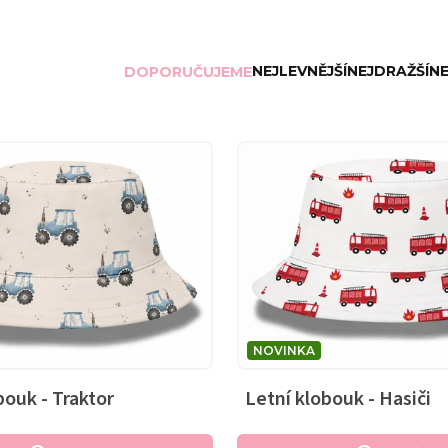
NEJLEVNĚJŠÍ
NEJDRAŽŠÍ
NE
DOPORUČUJEME
NOVINKA
bouk - Traktor
Letní klobouk - Hasiči