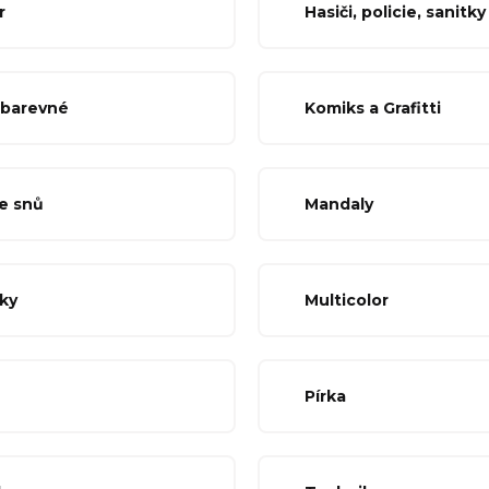
r
Hasiči, policie, sanitky
barevné
Komiks a Grafitti
e snů
Mandaly
ky
Multicolor
Pírka