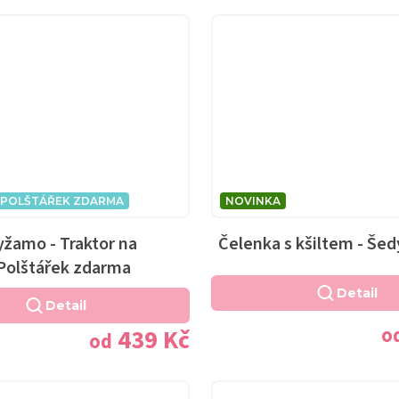
POLŠTÁŘEK ZDARMA
NOVINKA
žamo - Traktor na
Čelenka s kšiltem - Šed
 Polštářek zdarma
Detail
Detail
o
439 Kč
od