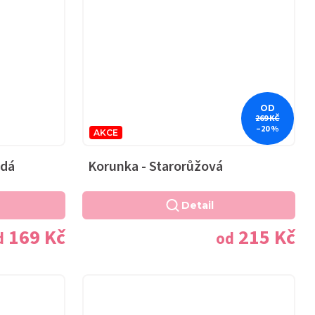
OD
269 KČ
–20 %
AKCE
ědá
Korunka - Starorůžová
Detail
169 Kč
215 Kč
d
od