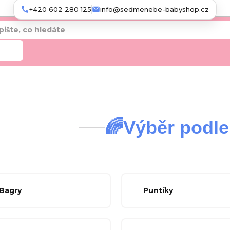
+420 602 280 125
info@sedmenebe-babyshop.cz
edat
🌈Výběr podle
 Bagry
Puntíky