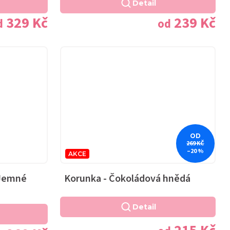
Detail
329 Kč
239 Kč
d
od
OD
269 KČ
–20 %
AKCE
 Jemné
Korunka - Čokoládová hnědá
Detail