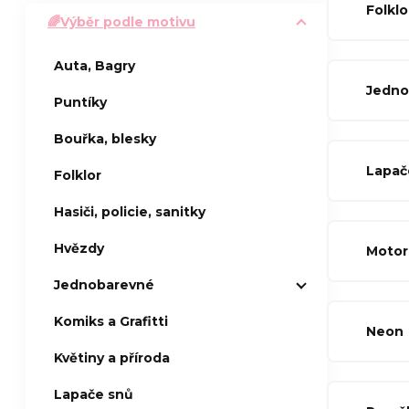
Folklo
🌈Výběr podle motivu
a
Auta, Bagry
n
Jedno
Puntíky
n
Bouřka, blesky
í
Lapač
Folklor
p
Hasiči, policie, sanitky
Hvězdy
Motor
a
Jednobarevné
n
Komiks a Grafitti
Neon
e
Květiny a příroda
l
Lapače snů