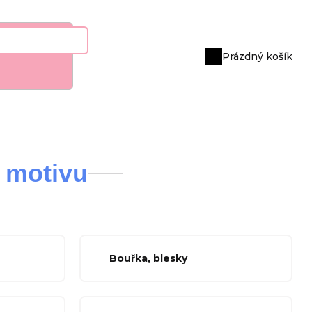
Prázdný košík
Nákupní
košík
 motivu
Bouřka, blesky