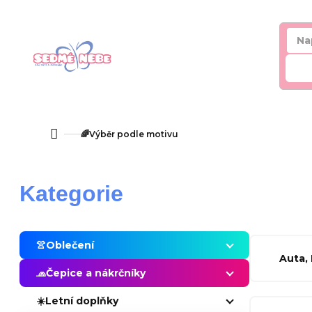
Přejít
na
obsah
Hl
🌈Výběr podle motivu
Domů
P
Přeskočit
Kategorie
o
kategorie
s
👚Oblečení
Auta,
t
🧢Čepice a nákrčníky
r
☀️Letní doplňky