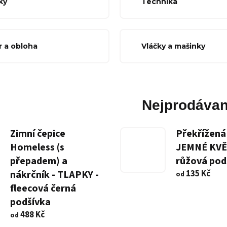
ky
Technika
r a obloha
Vláčky a mašinky
Nejprodávan
Zimní čepice
Překřížená 
Homeless (s
JEMNÉ KVĚ
přepadem) a
růžová pod
nákrčník - TLAPKY -
135 Kč
od
fleecová černá
podšívka
488 Kč
od