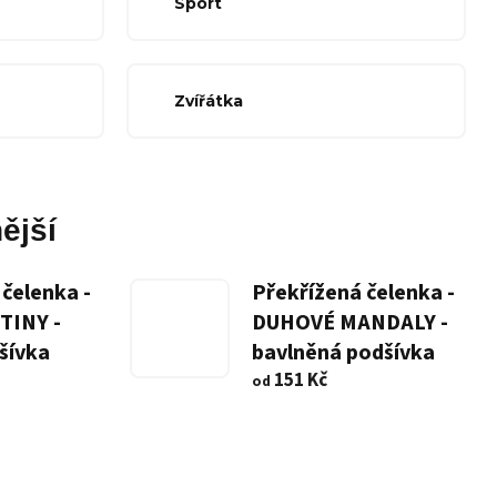
Sport
Zvířátka
ější
čelenka -
Překřížená čelenka -
TINY -
DUHOVÉ MANDALY -
šívka
bavlněná podšívka
151 Kč
od