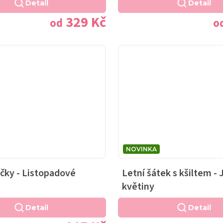
Detail
Detail
329 Kč
od
o
NOVINKA
čky - Listopadové
Letní šátek s kšiltem -
květiny
Detail
Detail