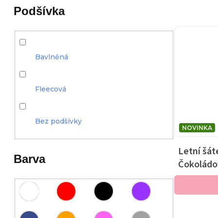
Podšívka
Bavlněná
Fleecová
Bez podšívky
NOVINKA
Letní šát
Barva
Čokoládo