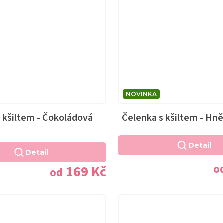
NOVINKA
 kšiltem - Čokoládová
Čelenka s kšiltem - Hn
Detail
Detail
o
169 Kč
od