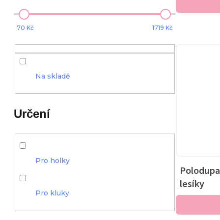
o
r
d
o
70
Kč
1719
Kč
u
d
k
u
Na skladě
t
k
Určení
ů
t
ů
Pro holky
Polodupa
lesíky
Pro kluky