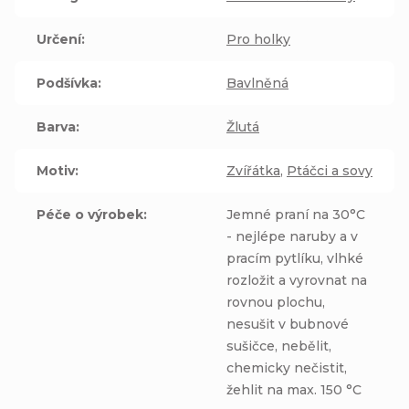
Určení
:
Pro holky
Podšívka
:
Bavlněná
Barva
:
Žlutá
Motiv
:
Zvířátka
,
Ptáčci a sovy
Péče o výrobek
:
Jemné praní na 30°C
- nejlépe naruby a v
pracím pytlíku, vlhké
rozložit a vyrovnat na
rovnou plochu,
nesušit v bubnové
sušičce, nebělit,
chemicky nečistit,
žehlit na max. 150 °C