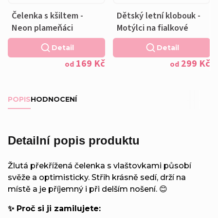
Čelenka s kšiltem -
Dětský letní klobouk -
Neon plameňáci
Motýlci na fialkové
Detail
Detail
169 Kč
299 Kč
od
od
POPIS
HODNOCENÍ
Detailní popis produktu
Žlutá překřížená čelenka s vlaštovkami působí
svěže a optimisticky. Střih krásně sedí, drží na
místě a je příjemný i při delším nošení. 😊
✨ Proč si ji zamilujete: