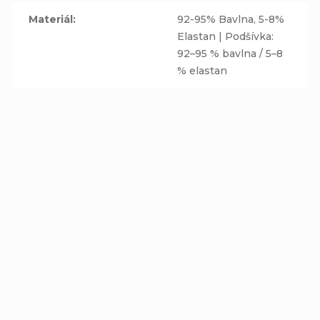
Materiál
:
92-95% Bavlna, 5-8%
Elastan | Podšívka:
92–95 % bavlna / 5–8
% elastan
Čelenka s kšiltem -
Čepice s otvorem na
Hořčicová
culík - HOŘČICOVÁ
Detail
Detail
169 Kč
289 Kč
od
od