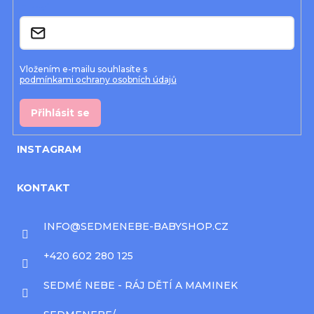
í
E-mail
Vložením e-mailu souhlasíte s
podmínkami ochrany osobních údajů
Přihlásit se
INSTAGRAM
KONTAKT
INFO
@
SEDMENEBE-BABYSHOP.CZ
+420 602 280 125
SEDMÉ NEBE - RÁJ DĚTÍ A MAMINEK