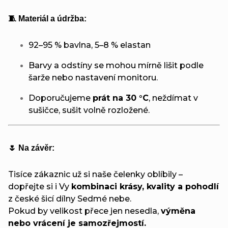
🧵 Materiál a údržba:
92–95 % bavlna, 5–8 % elastan
Barvy a odstíny se mohou mírně lišit podle
šarže nebo nastavení monitoru.
Doporučujeme
prát na 30 °C
, neždímat v
sušičce, sušit volně rozložené.
🌷 Na závěr:
Tisíce zákaznic už si naše čelenky oblíbily –
dopřejte si i Vy
kombinaci krásy, kvality a pohodlí
z české šicí dílny Sedmé nebe.
Pokud by velikost přece jen nesedla,
výměna
nebo vrácení je samozřejmostí.