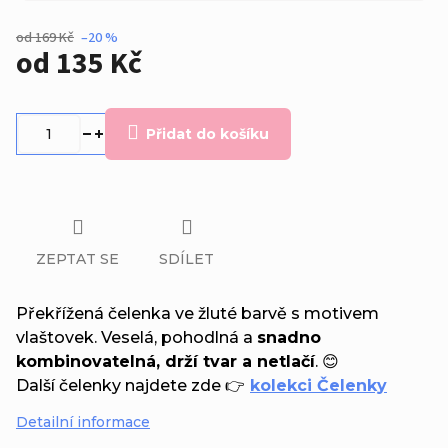
od 169 Kč
–20 %
od
135 Kč
Měrná
cena:
Přidat do košíku
ZEPTAT SE
SDÍLET
Překřížená čelenka ve žluté barvě s motivem
vlaštovek. Veselá, pohodlná a
snadno
kombinovatelná, drží tvar a netlačí
. 😊
Další čelenky najdete zde 👉
kolekci Čelenky
Detailní informace