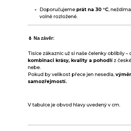
Doporučujeme
prát na 30 °C
, neždímat
volně rozložené.
🌷 Na závěr:
Tisíce zákaznic už si naše čelenky oblíbily – 
kombinaci krásy, kvality a pohodlí
z české
nebe.
Pokud by velikost přece jen nesedla,
výměn
samozřejmostí.
V tabulce je obvod hlavy uvedený v cm.