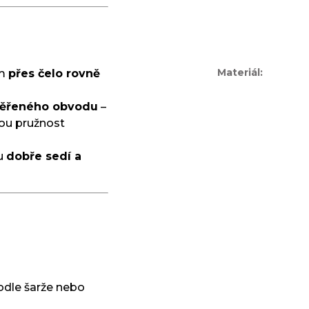
Materiál
:
em
přes čelo rovně
ěřeného obvodu
–
inou pružnost
du
dobře sedí a
odle šarže nebo