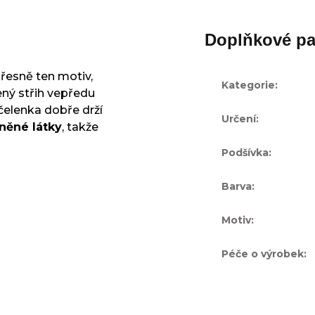
Doplňkové pa
přesně ten motiv,
Kategorie
:
ený střih vepředu
 čelenka dobře drží
Určení
:
něné látky
, takže
Podšívka
:
Barva
:
Motiv
:
Péče o výrobek
: