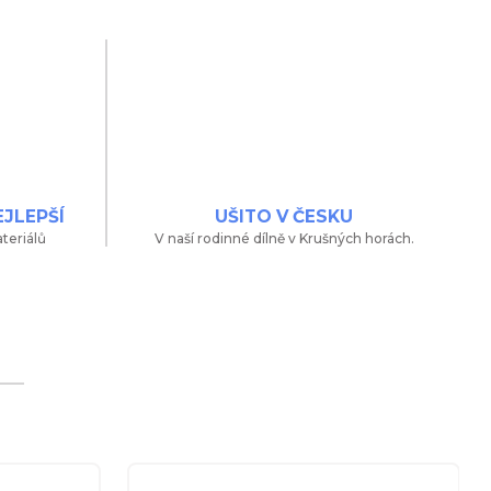
EJLEPŠÍ
UŠITO V ČESKU
teriálů
V naší rodinné dílně v Krušných horách.