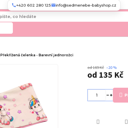
+420 602 280 125
info@sedmenebe-babyshop.cz
edat
Překřížená čelenka - Barevní jednorožci
od 169 Kč
–20 %
od
135 Kč
Měrná
cena:
P