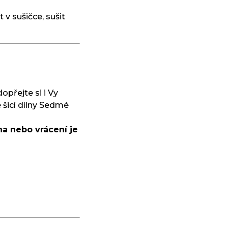
 v sušičce, sušit
dopřejte si i Vy
 šicí dílny Sedmé
a nebo vrácení je