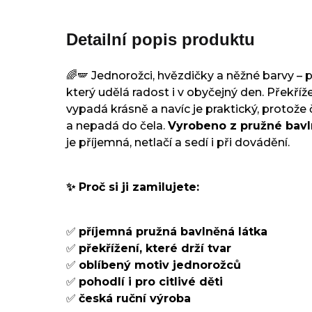
Detailní popis produktu
🌈🪽 Jednorožci, hvězdičky a něžné barvy – 
který udělá radost i v obyčejný den. Překříž
vypadá krásně a navíc je praktický, protože
a nepadá do čela.
Vyrobeno z pružné bavl
je příjemná, netlačí a sedí i při dovádění.
✨ Proč si ji zamilujete:
✅
příjemná pružná bavlněná látka
✅
překřížení, které drží tvar
✅
oblíbený motiv jednorožců
✅
pohodlí i pro citlivé děti
✅
česká ruční výroba