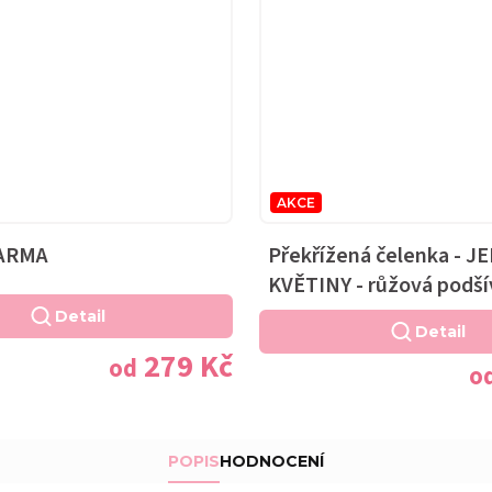
AKCE
FARMA
Překřížená čelenka - 
KVĚTINY - růžová podší
Detail
Detail
279 Kč
od
o
POPIS
HODNOCENÍ