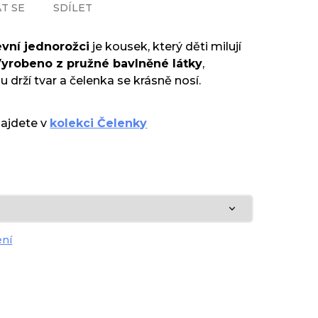
T SE
SDÍLET
vní jednorožci
je kousek, který děti milují
yrobeno z pružné bavlněné látky
,
u drží tvar a čelenka se krásně nosí.
najdete v
kolekci Čelenky
ení