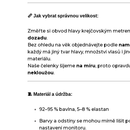
📏 Jak vybrat správnou velikost:
Změřte si obvod hlavy krejčovským metr
dozadu
.
Bez ohledu na věk objednávejte podle
nam
každý má jiný tvar hlavy, množství vlasů i j
materiálu.
Naše čelenky šijeme
na míru
, proto oprav
nekloužou
.
🧵 Materiál a údržba:
92–95 % bavlna, 5–8 % elastan
Barvy a odstíny se mohou mírně lišit p
nastavení monitoru.