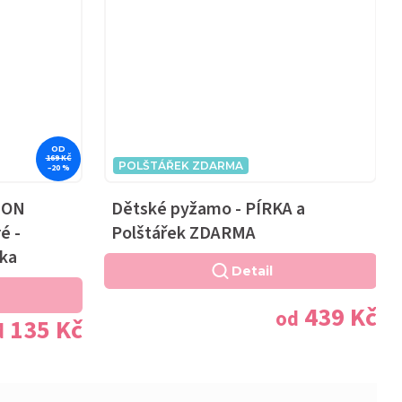
OD
169 KČ
POLŠTÁŘEK ZDARMA
–20 %
NEON
Dětské pyžamo - PÍRKA a
é -
Polštářek ZDARMA
vka
Detail
439 Kč
od
135 Kč
d