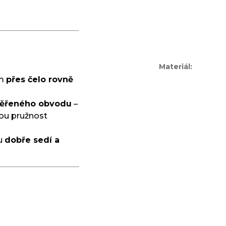
Materiál
:
em
přes čelo rovně
ěřeného obvodu
–
inou pružnost
du
dobře sedí a