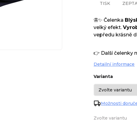
TISK
ZEPTA
🦋✨ Čelenka
Blýs
velký efekt.
Vyro
vepředu krásně dr
👉 Další čelenky 
Detailní informace
Varianta
Možnosti doruč
Zvolte variantu