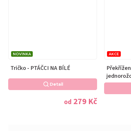
NOVINKA
AKCE
Tričko - PTÁČCI NA BÍLÉ
Překřížen
jednorožc
Detail
279 Kč
od