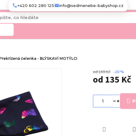
+420 602 280 125
info@sedmenebe-babyshop.cz
edat
Překřížená čelenka - BLÝSKAVÍ MOTÝLCI
od 169 Kč
–20 %
od
135 Kč
Měrná
cena:
P