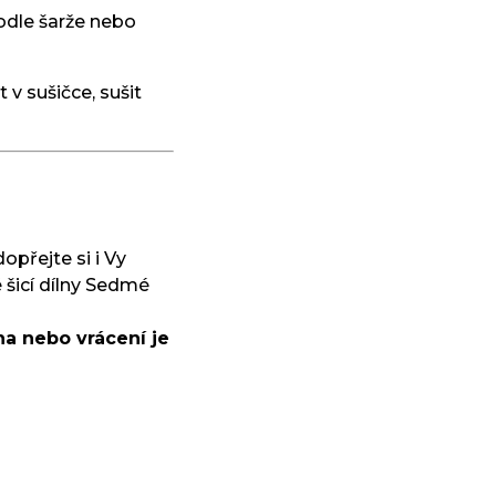
odle šarže nebo
 v sušičce, sušit
dopřejte si i Vy
 šicí dílny Sedmé
a nebo vrácení je