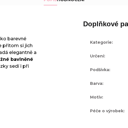
Doplňkové pa
ako barevné
Kategorie
:
 přitom si jich
padá elegantně a
Určení
:
užné bavlněné
zky sedí i při
Podšívka
:
Barva
:
Motiv
:
Péče o výrobek
: