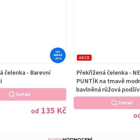
OD
169 KČ
AKCE
–20 %
á čelenka - Barevní
Překřížená čelenka - 
i
PUNTÍK na tmavě modr
bavlněná růžová podší
Detail
Detail
135 Kč
od
o
POPIS
HODNOCENÍ