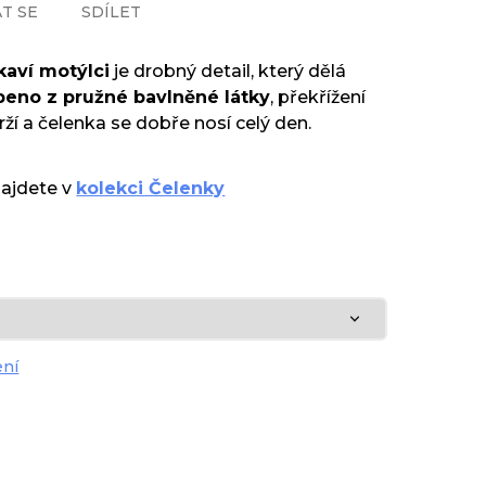
T SE
SDÍLET
kaví motýlci
je drobný detail, který dělá
beno z pružné bavlněné látky
, překřížení
ží a čelenka se dobře nosí celý den.
najdete v
kolekci Čelenky
ení