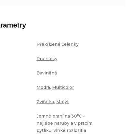
rametry
Překřížené čelenky
Pro holky
Bavlněná
Modrá
,
Multicolor
Zvířátka
,
Motýli
Jemné praní na 30°C -
nejlépe naruby a v pracím
pytlíku, vlhké rozložit a