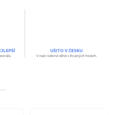
EJLEPŠÍ
UŠITO V ČESKU
teriálů
V naší rodinné dílně v Krušných horách.