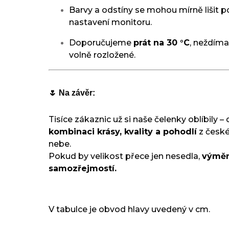
Barvy a odstíny se mohou mírně lišit p
nastavení monitoru.
Doporučujeme
prát na 30 °C
, neždímat
volně rozložené.
🌷 Na závěr:
Tisíce zákaznic už si naše čelenky oblíbily – 
kombinaci krásy, kvality a pohodlí
z české
nebe.
Pokud by velikost přece jen nesedla,
výměn
samozřejmostí.
V tabulce je obvod hlavy uvedený v cm.