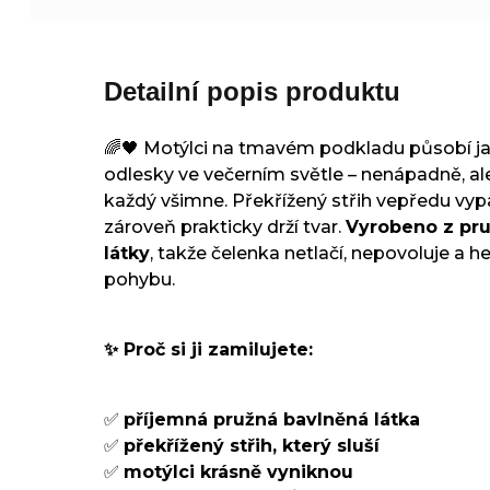
Detailní popis produktu
🌈🖤 Motýlci na tmavém podkladu působí j
odlesky ve večerním světle – nenápadně, ale
každý všimne. Překřížený střih vepředu vy
zároveň prakticky drží tvar.
Vyrobeno z pr
látky
, takže čelenka netlačí, nepovoluje a he
pohybu.
✨ Proč si ji zamilujete:
✅
příjemná pružná bavlněná látka
✅
překřížený střih, který sluší
✅
motýlci krásně vyniknou