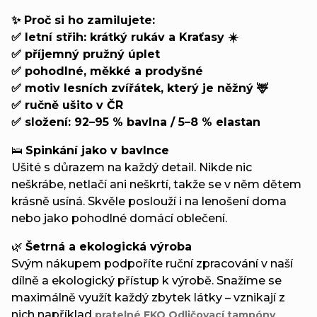
✨ Proč si ho zamilujete:
✅ letní střih: krátký rukáv a Kraťasy ☀️
✅ příjemný pružný úplet
✅ pohodlné, měkké a prodyšné
✅ motiv lesních zvířátek, který je něžný 🦌
✅ ručně ušito v ČR
✅ složení: 92–95 % bavlna / 5–8 % elastan
🛌
Spinkání jako v bavlnce
Ušité s důrazem na každý detail. Nikde nic
neškrábe, netlačí ani neškrtí, takže se v něm dětem
krásně usíná. Skvěle poslouží i na lenošení doma
nebo jako pohodlné domácí oblečení.
🌿
Šetrná a ekologická výroba
Svým nákupem podpoříte ruční zpracování v naší
dílně a ekologický přístup k výrobě. Snažíme se
maximálně využít každý zbytek látky – vznikají z
nich například
pratelné EKO Odličovací tampóny