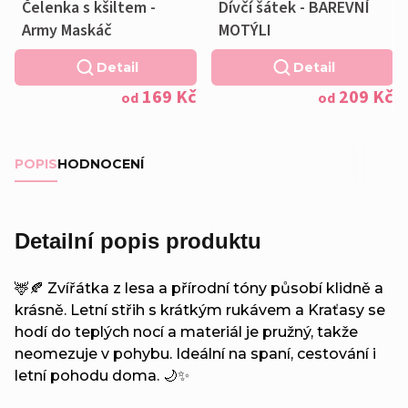
Čelenka s kšiltem -
Dívčí šátek - BAREVNÍ
Army Maskáč
MOTÝLI
Detail
Detail
169 Kč
209 Kč
od
od
POPIS
HODNOCENÍ
Detailní popis produktu
🦌🍂 Zvířátka z lesa a přírodní tóny působí klidně a
krásně. Letní střih s krátkým rukávem a Kraťasy se
hodí do teplých nocí a materiál je pružný, takže
neomezuje v pohybu. Ideální na spaní, cestování i
letní pohodu doma. 🌙✨