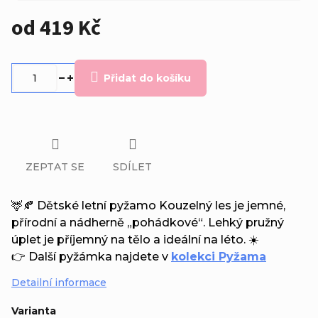
od
419 Kč
Měrná
cena:
Přidat do košíku
ZEPTAT SE
SDÍLET
🦌🍂 Dětské letní pyžamo Kouzelný les je jemné,
přírodní a nádherně „pohádkové“. Lehký pružný
úplet je příjemný na tělo a ideální na léto. ☀️
👉 Další pyžámka najdete v
kolekci Pyžama
Detailní informace
Varianta