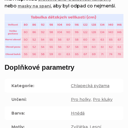
nebo
, aby byl odpad co nejmenší.
masky na spaní
Doplňkové parametry
Kategorie
:
Chlapecká pyžama
Určení
:
Pro holky
,
Pro kluky
Barva
:
Hnědá
Motiv
:
Zvířátka
,
Lesní