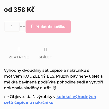
od
358 Kč
Měrná
cena:
Přidat do košíku
ZEPTAT SE
SDÍLET
Výhodný dvoudílný set čepice a nákrčníku s
motivem KOUZELNÝ LES. Pružný bavlněný úplet a
měkká bavlněná podšívka pohodlně sedí a vytvoří
dokonale sladěný outfit. 😊
👉 Objevte další výrobky v
kolekci výhodných
setů čepice a nákrčníku
.