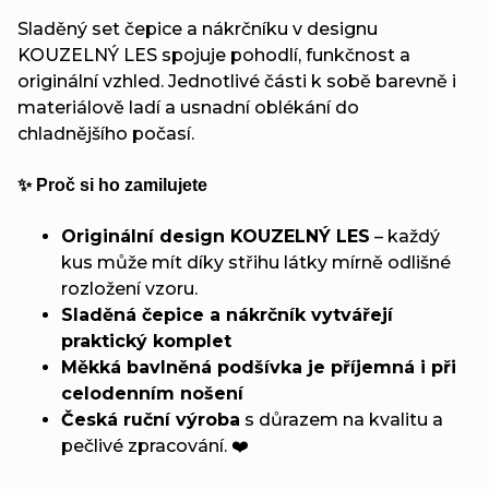
Sladěný set čepice a nákrčníku v designu
KOUZELNÝ LES spojuje pohodlí, funkčnost a
originální vzhled. Jednotlivé části k sobě barevně i
materiálově ladí a usnadní oblékání do
chladnějšího počasí.
✨ Proč si ho zamilujete
Originální design KOUZELNÝ LES
– každý
kus může mít díky střihu látky mírně odlišné
rozložení vzoru.
Sladěná čepice a nákrčník vytvářejí
praktický komplet
Měkká bavlněná podšívka je příjemná i při
celodenním nošení
Česká ruční výroba
s důrazem na kvalitu a
pečlivé zpracování. ❤️