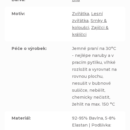
Motiv
:
Zvířátka
,
Lesní
zvířátka
,
Srnky &
koloušci
,
Zajíčci &
králíčci
Péče o výrobek
:
Jemné praní na 30°C
- nejlépe naruby a v
pracím pytlíku, vlhké
rozložit a vyrovnat na
rovnou plochu,
nesušit v bubnové
sušičce, nebělit,
chemicky nečistit,
žehlit na max. 150 °C
Materiál
:
92-95% Bavlna, 5-8%
Elastan | Podšívka: