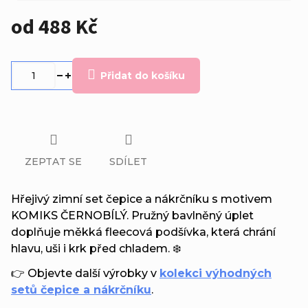
od
488 Kč
Měrná
cena:
Přidat do košíku
ZEPTAT SE
SDÍLET
Hřejivý zimní set čepice a nákrčníku s motivem
KOMIKS ČERNOBÍLÝ. Pružný bavlněný úplet
doplňuje měkká fleecová podšívka, která chrání
hlavu, uši i krk před chladem. ❄️
👉 Objevte další výrobky v
kolekci výhodných
setů čepice a nákrčníku
.