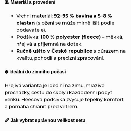
🧵 Materiál a provedení
Vrchní materiál:
92–95 % bavlna a 5–8 %
elastan
(složení se může mírně lišit podle
dodavatele).
Podšívka:
100 % polyester (fleece)
– měkká,
hřejivá a příjemná na dotek.
Ručně ušito v České republice
s důrazem na
kvalitu, pohodlí a precizní zpracování.
❄️ Ideální do zimního počasí
Hřejivá varianta je ideální na zimu, mrazivé
procházky, cestu do školy i každodenní pobyt
venku. Fleecová podšívka zvyšuje tepelný komfort
a pomáhá chránit před větrem.
📏 Jak vybrat správnou velikost setu