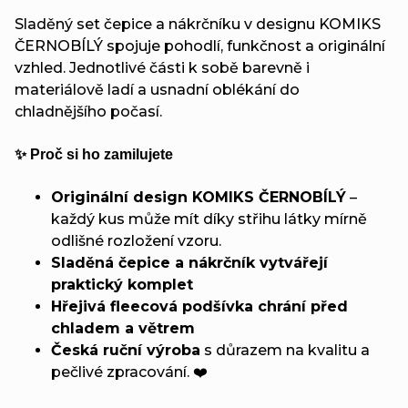
Sladěný set čepice a nákrčníku v designu KOMIKS
ČERNOBÍLÝ spojuje pohodlí, funkčnost a originální
vzhled. Jednotlivé části k sobě barevně i
materiálově ladí a usnadní oblékání do
chladnějšího počasí.
✨ Proč si ho zamilujete
Originální design KOMIKS ČERNOBÍLÝ
–
každý kus může mít díky střihu látky mírně
odlišné rozložení vzoru.
Sladěná čepice a nákrčník vytvářejí
praktický komplet
Hřejivá fleecová podšívka chrání před
chladem a větrem
Česká ruční výroba
s důrazem na kvalitu a
pečlivé zpracování. ❤️