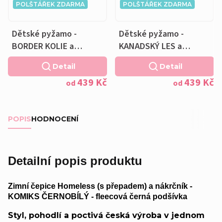
POLŠTÁŘEK ZDARMA
POLŠTÁŘEK ZDARMA
Dětské pyžamo -
Dětské pyžamo -
BORDER KOLIE a
KANADSKÝ LES a
Polštářek ZDARMA
Polštářek ZDARMA
Detail
Detail
439 Kč
439 Kč
od
od
POPIS
HODNOCENÍ
Detailní popis produktu
Zimní čepice Homeless (s přepadem) a nákrčník -
KOMIKS ČERNOBÍLÝ - fleecová černá podšívka
Styl, pohodlí a poctivá česká výroba v jednom