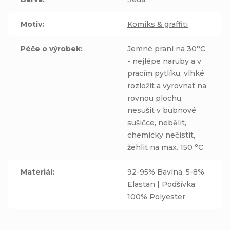
Motiv
:
Komiks & graffiti
Péče o výrobek
:
Jemné praní na 30°C
- nejlépe naruby a v
pracím pytlíku, vlhké
rozložit a vyrovnat na
rovnou plochu,
nesušit v bubnové
sušičce, nebělit,
chemicky nečistit,
žehlit na max. 150 °C
Materiál
:
92-95% Bavlna, 5-8%
Elastan | Podšívka:
100% Polyester