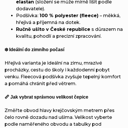
elastan
(složení se může mírně lišit podle
dodavatele).
Podšívka:
100 % polyester (fleece)
– měkká,
hřejivá a příjemná na dotek.
Ručně ušito v České republice
s důrazem na
kvalitu, pohodlí a precizní zpracování.
❄️ Ideální do zimního počasí
Hřejivá varianta je ideální na zimu, mrazivé
procházky, cestu do školy i každodenní pobyt
venku. Fleecová podšívka zvyšuje tepelný komfort
a pomáhá chránit před větrem.
📏 Jak vybrat správnou velikost čepice
Změřte obvod hlavy krejčovským metrem přes
čelo rovně dozadu nad ušima. Velikost vyberte
podle naměřeného obvodu a tabulky pod