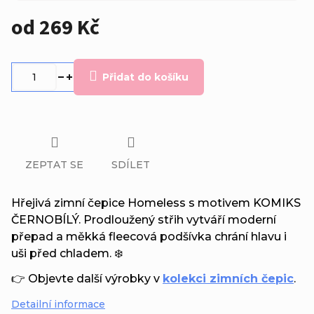
od
269 Kč
Měrná
cena:
Přidat do košíku
ZEPTAT SE
SDÍLET
Hřejivá zimní čepice Homeless s motivem KOMIKS
ČERNOBÍLÝ. Prodloužený střih vytváří moderní
přepad a měkká fleecová podšívka chrání hlavu i
uši před chladem. ❄️
👉 Objevte další výrobky v
kolekci zimních čepic
.
Detailní informace