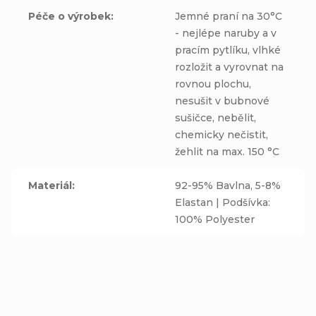
Péče o výrobek
:
Jemné praní na 30°C
- nejlépe naruby a v
pracím pytlíku, vlhké
rozložit a vyrovnat na
rovnou plochu,
nesušit v bubnové
sušičce, nebělit,
chemicky nečistit,
žehlit na max. 150 °C
Materiál
:
92-95% Bavlna, 5-8%
Elastan | Podšívka:
100% Polyester