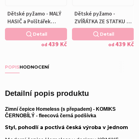
Dětské pyžamo - MALÝ
Dětské pyžamo -
HASIČ a Polštářek
ZVÍŘÁTKA ZE STATKU a
ZDARMA
Polštářek ZDARMA
Detail
Detail
439 Kč
439 Kč
od
od
POPIS
HODNOCENÍ
Detailní popis produktu
Zimní čepice Homeless (s přepadem) - KOMIKS
ČERNOBÍLÝ - fleecová černá podšívka
Styl, pohodlí a poctivá česká výroba v jednom