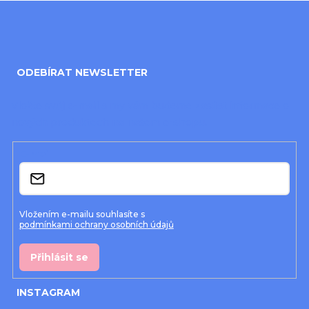
Z
á
ODEBÍRAT NEWSLETTER
p
a
Vložte svůj e-mail a my vám budeme zasílat informace o
nových produktech na našem e-shopu.
t
í
E-mail
Vložením e-mailu souhlasíte s
podmínkami ochrany osobních údajů
Přihlásit se
INSTAGRAM