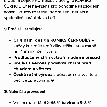
Moderní čepice Homeless v designu KOMIKS
ČERNOBÍLÝ je navržena pro pohodlné každodenní
nošení. Pružný materiál dobře sedí, netlačí a
spolehlivě chrání hlavu i uši.
✨ Proč si ji zamilujete
Originální design KOMIKS ČERNOBÍLÝ
–
každý kus může mít díky střihu látky mírně
odlišné rozložení vzoru.
Prodloužený střih vytváří moderní přepad
Hřejivá fleecová podšívka chrání před
chladem a větrem
Česká ruční výroba
s důrazem na kvalitu a
pečlivé zpracování. ❤️
🧵 Materiál a provedení
Vrchní materiál:
92–95 % bavlna a 5–8 %