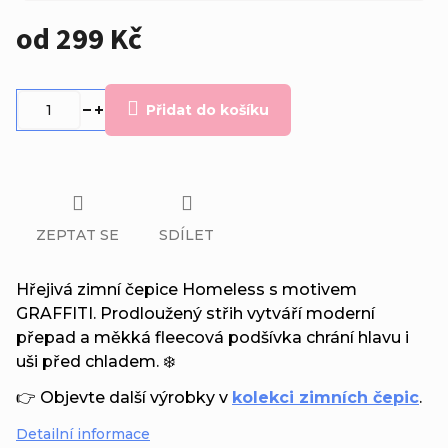
od
299 Kč
Měrná
cena:
Přidat do košíku
ZEPTAT SE
SDÍLET
Hřejivá zimní čepice Homeless s motivem
GRAFFITI. Prodloužený střih vytváří moderní
přepad a měkká fleecová podšívka chrání hlavu i
uši před chladem. ❄️
👉 Objevte další výrobky v
kolekci zimních čepic
.
Detailní informace