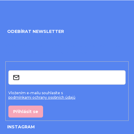
Z
á
ODEBÍRAT NEWSLETTER
p
a
Vložte svůj e-mail a my vám budeme zasílat informace o
nových produktech na našem e-shopu.
t
í
E-mail
Vložením e-mailu souhlasíte s
podmínkami ochrany osobních údajů
Přihlásit se
INSTAGRAM