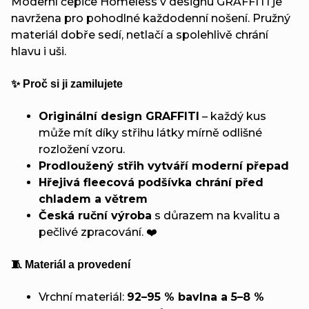
Moderní čepice Homeless v designu GRAFFITI je
navržena pro pohodlné každodenní nošení. Pružný
materiál dobře sedí, netlačí a spolehlivě chrání
hlavu i uši.
✨ Proč si ji zamilujete
Originální design GRAFFITI
– každý kus
může mít díky střihu látky mírně odlišné
rozložení vzoru.
Prodloužený střih vytváří moderní přepad
Hřejivá fleecová podšívka chrání před
chladem a větrem
Česká ruční výroba
s důrazem na kvalitu a
pečlivé zpracování. ❤️
🧵 Materiál a provedení
Vrchní materiál:
92–95 % bavlna a 5–8 %