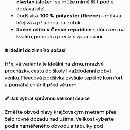
elastan
(složení se může mírně lišit podle
dodavatele).
Podšívka:
100 % polyester (fleece)
– měkká,
hřejivá a příjemná na dotek.
Ručně ušito v České republice
s důrazem na
kvalitu, pohodlí a precizní zpracování.
❄️ Ideální do zimního počasí
Hřejivá varianta je ideální na zimu, mrazivé
procházky, cestu do školy i každodenní pobyt
venku. Fleecová podšívka zvyšuje tepelný komfort
a pomáhá chránit před větrem.
📏 Jak vybrat správnou velikost čepice
Změřte obvod hlavy krejčovským metrem přes
čelo rovně dozadu nad ušima. Velikost vyberte
podle naměřeného obvodu a tabulky pod