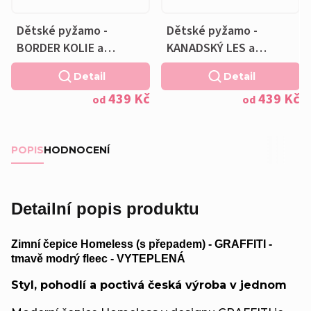
Dětské pyžamo -
Dětské pyžamo -
BORDER KOLIE a
KANADSKÝ LES a
Polštářek ZDARMA
Polštářek ZDARMA
Detail
Detail
439 Kč
439 Kč
od
od
POPIS
HODNOCENÍ
Detailní popis produktu
Zimní čepice Homeless (s přepadem) - GRAFFITI -
tmavě modrý fleec - VYTEPLENÁ
Styl, pohodlí a poctivá česká výroba v jednom