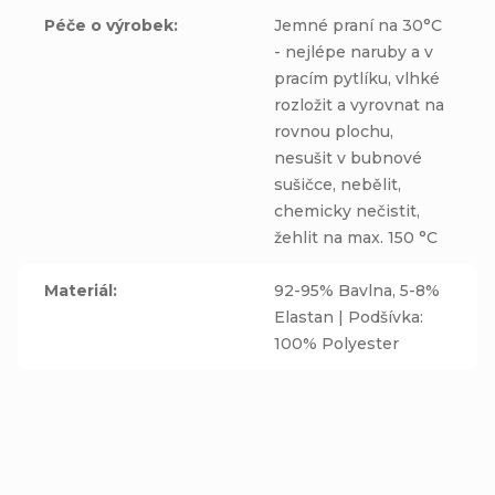
Péče o výrobek
:
Jemné praní na 30°C
- nejlépe naruby a v
pracím pytlíku, vlhké
rozložit a vyrovnat na
rovnou plochu,
nesušit v bubnové
sušičce, nebělit,
chemicky nečistit,
žehlit na max. 150 °C
Materiál
:
92-95% Bavlna, 5-8%
Elastan | Podšívka:
100% Polyester