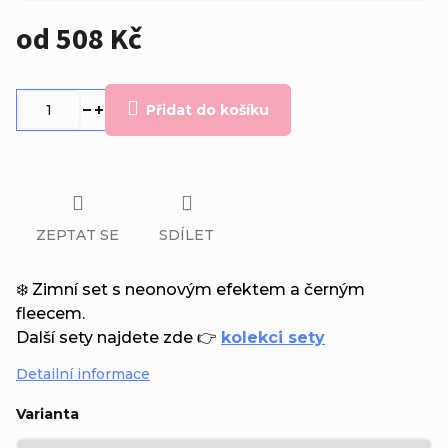
od
508 Kč
Měrná
cena:
Přidat do košíku
ZEPTAT SE
SDÍLET
❄️ Zimní set s neonovým efektem a černým
fleecem.
Další sety najdete zde 👉
kolekci sety
Detailní informace
Varianta