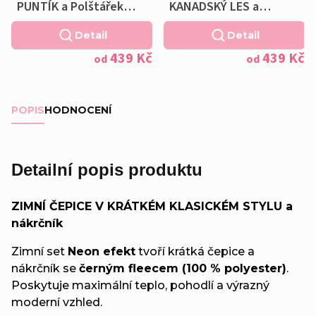
PUNTÍK a Polštářek
KANADSKÝ LES a
ZDARMA
Polštářek ZDARMA
Detail
Detail
439 Kč
439 Kč
od
od
POPIS
HODNOCENÍ
Detailní popis produktu
ZIMNÍ ČEPICE V KRÁTKÉM KLASICKÉM STYLU a
nákrčník
Zimní set
Neon efekt
tvoří krátká čepice a
nákrčník se
černým fleecem (100 % polyester)
.
Poskytuje maximální teplo, pohodlí a výrazný
moderní vzhled.