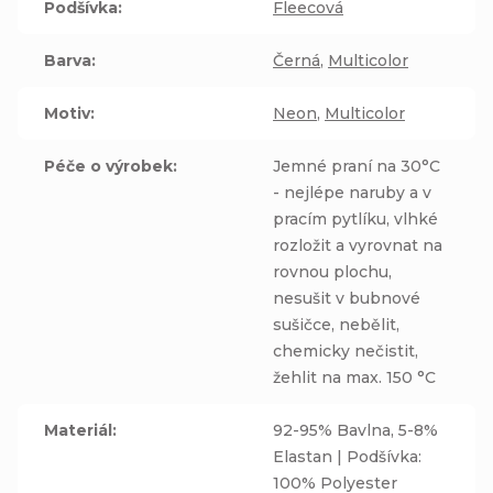
Podšívka
:
Fleecová
Barva
:
Černá
,
Multicolor
Motiv
:
Neon
,
Multicolor
Péče o výrobek
:
Jemné praní na 30°C
- nejlépe naruby a v
pracím pytlíku, vlhké
rozložit a vyrovnat na
rovnou plochu,
nesušit v bubnové
sušičce, nebělit,
chemicky nečistit,
žehlit na max. 150 °C
Materiál
:
92-95% Bavlna, 5-8%
Elastan | Podšívka:
100% Polyester