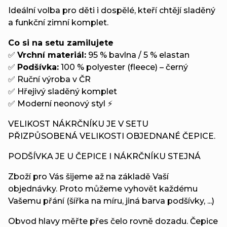
Ideální volba pro děti i dospělé, kteří chtějí sladěný
a funkční zimní komplet.
Co si na setu zamilujete
✅
Vrchní materiál:
95 % bavlna / 5 % elastan
✅
Podšívka:
100 % polyester (fleece) – černý
✅ Ruční výroba v ČR
✅ Hřejivý sladěný komplet
✅ Moderní neonový styl ⚡
VELIKOST NÁKRČNÍKU JE V SETU
PŘIZPŮSOBENÁ VELIKOSTI OBJEDNANÉ ČEPICE.
PODŠÍVKA JE U ČEPICE I NÁKRČNÍKU STEJNÁ
Zboží pro Vás šijeme až na základě Vaší
objednávky. Proto můžeme vyhovět každému
Vašemu přání (šířka na míru, jiná barva podšívky, ...)
Obvod hlavy měřte přes čelo rovně dozadu. Čepice