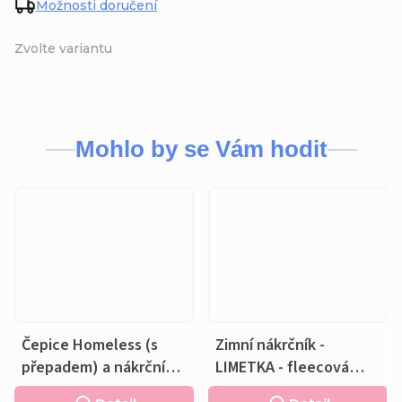
Možnosti doručení
Zvolte variantu
Mohlo by se Vám hodit
Čepice Homeless (s
Zimní nákrčník -
přepadem) a nákrčník -
LIMETKA - fleecová
LIMETKA - bavlněná
tmavě šedá podšívka