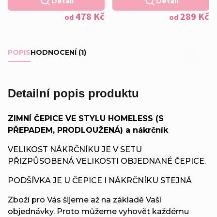
Detail
Detail
tmavě šedá podšívka
478 Kč
289 Kč
od
od
POPIS
HODNOCENÍ (1)
Detailní popis produktu
ZIMNÍ ČEPICE VE STYLU HOMELESS (S
PŘEPADEM, PRODLOUŽENÁ) a nákrčník
VELIKOST NÁKRČNÍKU JE V SETU
PŘIZPŮSOBENÁ VELIKOSTI OBJEDNANÉ ČEPICE.
PODŠÍVKA JE U ČEPICE I NÁKRČNÍKU STEJNÁ
Zboží pro Vás šijeme až na základě Vaší
objednávky. Proto můžeme vyhovět každému