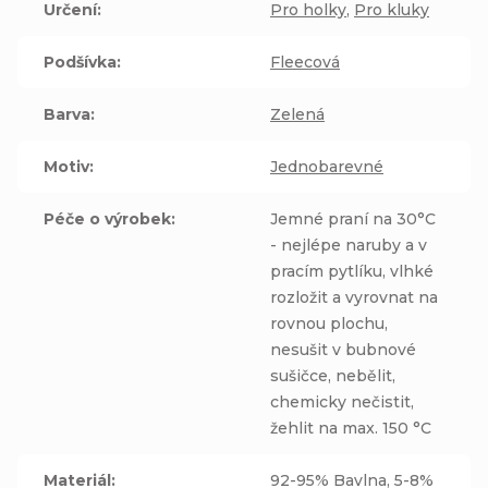
Určení
:
Pro holky
,
Pro kluky
Podšívka
:
Fleecová
Barva
:
Zelená
Motiv
:
Jednobarevné
Péče o výrobek
:
Jemné praní na 30°C
- nejlépe naruby a v
pracím pytlíku, vlhké
rozložit a vyrovnat na
rovnou plochu,
nesušit v bubnové
sušičce, nebělit,
chemicky nečistit,
žehlit na max. 150 °C
Materiál
:
92-95% Bavlna, 5-8%