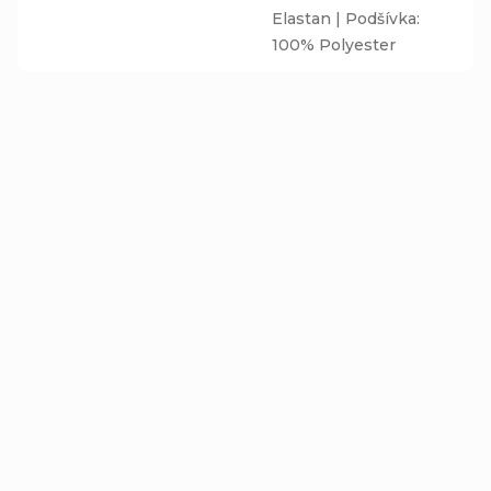
Elastan | Podšívka:
100% Polyester
TIP
TIP
Zimní čepice Homeless
Zimní čepice Homeless
(s přepadem) a
(s přepadem) a
nákrčník - PIXELS -
nákrčník - PIXELS MIX -
Detail
Detail
fleecová černá
fleecová černá
538 Kč
538 Kč
podšívka
podšívka
od
od