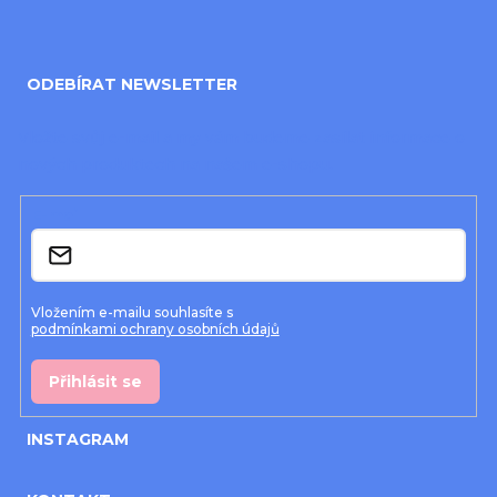
Z
á
ODEBÍRAT NEWSLETTER
p
a
Vložte svůj e-mail a my vám budeme zasílat informace o
nových produktech na našem e-shopu.
t
í
E-mail
Vložením e-mailu souhlasíte s
podmínkami ochrany osobních údajů
Přihlásit se
INSTAGRAM