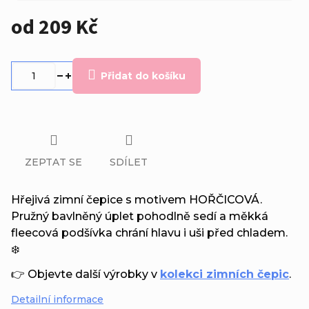
od
209 Kč
Měrná
cena:
Přidat do košíku
ZEPTAT SE
SDÍLET
Hřejivá zimní čepice s motivem HOŘČICOVÁ.
Pružný bavlněný úplet pohodlně sedí a měkká
fleecová podšívka chrání hlavu i uši před chladem.
❄️
👉 Objevte další výrobky v
kolekci zimních čepic
.
Detailní informace