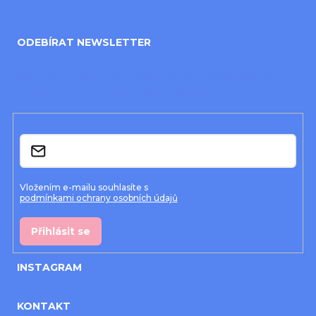
Z
á
ODEBÍRAT NEWSLETTER
p
a
Vložte svůj e-mail a my vám budeme zasílat informace o
nových produktech na našem e-shopu.
t
í
E-mail
Vložením e-mailu souhlasíte s
podmínkami ochrany osobních údajů
Přihlásit se
INSTAGRAM
KONTAKT