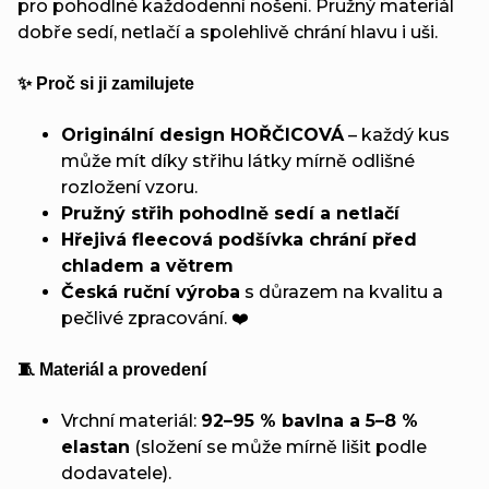
pro pohodlné každodenní nošení. Pružný materiál
dobře sedí, netlačí a spolehlivě chrání hlavu i uši.
✨ Proč si ji zamilujete
Originální design HOŘČICOVÁ
– každý kus
může mít díky střihu látky mírně odlišné
rozložení vzoru.
Pružný střih pohodlně sedí a netlačí
Hřejivá fleecová podšívka chrání před
chladem a větrem
Česká ruční výroba
s důrazem na kvalitu a
pečlivé zpracování. ❤️
🧵 Materiál a provedení
Vrchní materiál:
92–95 % bavlna a 5–8 %
elastan
(složení se může mírně lišit podle
dodavatele).