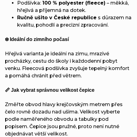
Podšívka:
100 % polyester (fleece)
– měkká,
hřejivá a příjemná na dotek.
Ručně ušito v České republice
s důrazem na
kvalitu, pohodlí a precizní zpracování.
❄️ Ideální do zimního počasí
Hřejivá varianta je ideální na zimu, mrazivé
procházky, cestu do školy i každodenní pobyt
venku. Fleecová podšívka zvyšuje tepelný komfort
a pomáhá chránit před větrem.
📏 Jak vybrat správnou velikost čepice
Změřte obvod hlavy krejčovským metrem přes
čelo rovně dozadu nad ušima. Velikost vyberte
podle naměřeného obvodu a tabulky pod
popisem. Čepice jsou pružné, proto není nutné
objednávat větší velikost.