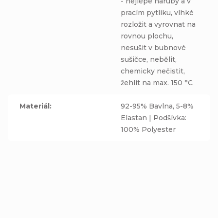
- nejlépe naruby a v
pracím pytlíku, vlhké
rozložit a vyrovnat na
rovnou plochu,
nesušit v bubnové
sušičce, nebělit,
chemicky nečistit,
žehlit na max. 150 °C
Materiál
:
92-95% Bavlna, 5-8%
Elastan | Podšívka:
100% Polyester