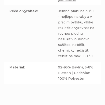
Péče o výrobek
:
Jemné praní na 30°C
- nejlépe naruby a v
pracím pytlíku, vlhké
rozložit a vyrovnat na
rovnou plochu,
nesušit v bubnové
sušičce, nebělit,
chemicky nečistit,
žehlit na max. 150 °C
Materiál
:
92-95% Bavlna, 5-8%
Elastan | Podšívka:
100% Polyester