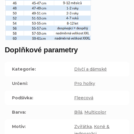
Doplňkové parametry
Kategorie
:
Dívčí a dámské
Určení
:
Pro holky
Podšívka
:
Fleecová
Barva
:
Bílá
,
Multicolor
Motiv
:
Zvířátka
,
Koně &
jednorožci