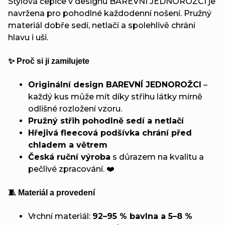
Stylová čepice v designu BAREVNÍ JEDNOROŽCI je
navržena pro pohodlné každodenní nošení. Pružný
materiál dobře sedí, netlačí a spolehlivě chrání
hlavu i uši.
✨ Proč si ji zamilujete
Originální design BAREVNÍ JEDNOROŽCI
–
každý kus může mít díky střihu látky mírně
odlišné rozložení vzoru.
Pružný střih pohodlně sedí a netlačí
Hřejivá fleecová podšívka chrání před
chladem a větrem
Česká ruční výroba
s důrazem na kvalitu a
pečlivé zpracování. ❤️
🧵 Materiál a provedení
Vrchní materiál:
92–95 % bavlna a 5–8 %