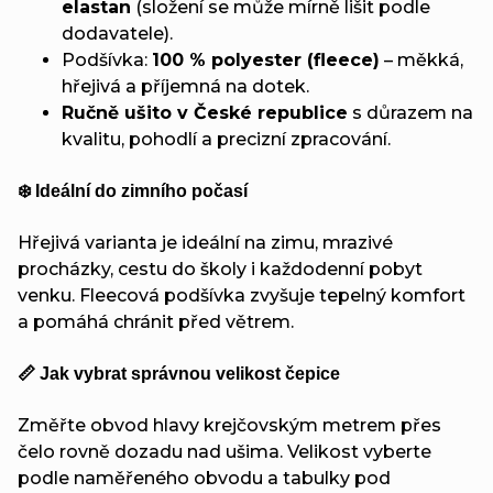
elastan
(složení se může mírně lišit podle
dodavatele).
Podšívka:
100 % polyester (fleece)
– měkká,
hřejivá a příjemná na dotek.
Ručně ušito v České republice
s důrazem na
kvalitu, pohodlí a precizní zpracování.
❄️ Ideální do zimního počasí
Hřejivá varianta je ideální na zimu, mrazivé
procházky, cestu do školy i každodenní pobyt
venku. Fleecová podšívka zvyšuje tepelný komfort
a pomáhá chránit před větrem.
📏 Jak vybrat správnou velikost čepice
Změřte obvod hlavy krejčovským metrem přes
čelo rovně dozadu nad ušima. Velikost vyberte
podle naměřeného obvodu a tabulky pod