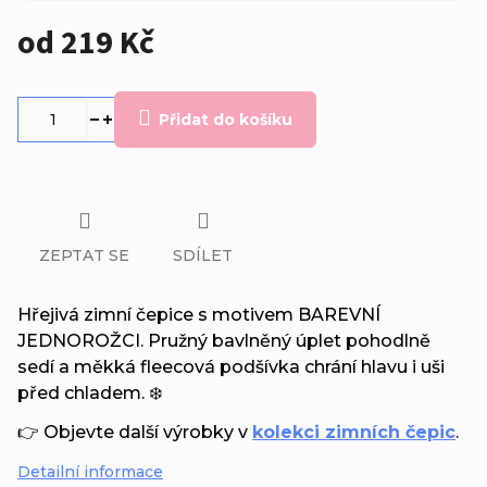
od
219 Kč
Měrná
cena:
Přidat do košíku
ZEPTAT SE
SDÍLET
Hřejivá zimní čepice s motivem BAREVNÍ
JEDNOROŽCI. Pružný bavlněný úplet pohodlně
sedí a měkká fleecová podšívka chrání hlavu i uši
před chladem. ❄️
👉 Objevte další výrobky v
kolekci zimních čepic
.
Detailní informace