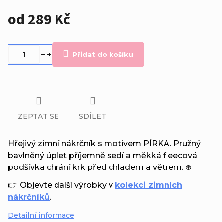
od
289 Kč
Měrná
cena:
Přidat do košíku
ZEPTAT SE
SDÍLET
Hřejivý zimní nákrčník s motivem PÍRKA. Pružný
bavlněný úplet příjemně sedí a měkká fleecová
podšívka chrání krk před chladem a větrem. ❄️
👉 Objevte další výrobky v
kolekci zimních
nákrčníků
.
Detailní informace