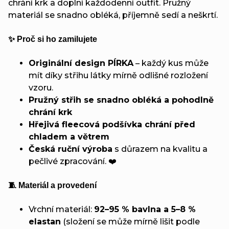
chrání krk a doplní každodenní outfit. Pružný
materiál se snadno obléká, příjemně sedí a neškrtí.
✨ Proč si ho zamilujete
Originální design PÍRKA
– každý kus může
mít díky střihu látky mírně odlišné rozložení
vzoru.
Pružný střih se snadno obléká a pohodlně
chrání krk
Hřejivá fleecová podšívka chrání před
chladem a větrem
Česká ruční výroba
s důrazem na kvalitu a
pečlivé zpracování. ❤️
🧵 Materiál a provedení
Vrchní materiál:
92–95 % bavlna a 5–8 %
elastan
(složení se může mírně lišit podle