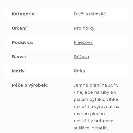
Kategorie
:
Dívčí a dámské
Určení
:
Pro holky
Podšívka
:
Fleecová
Barva
:
Růžová
Motiv
:
Pírka
Péče o výrobek
:
Jemné praní na 30°C
- nejlépe naruby a v
pracím pytlíku, vlhké
rozložit a vyrovnat na
rovnou plochu,
nesušit v bubnové
sušičce, nebělit,