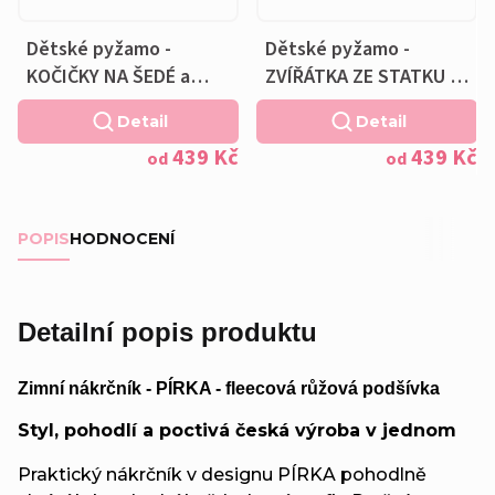
Dětské pyžamo -
Dětské pyžamo -
KOČIČKY NA ŠEDÉ a
ZVÍŘÁTKA ZE STATKU a
Polštářek ZDARMA
Polštářek ZDARMA
Detail
Detail
439 Kč
439 Kč
od
od
POPIS
HODNOCENÍ
Detailní popis produktu
Zimní nákrčník - PÍRKA - fleecová růžová podšívka
Styl, pohodlí a poctivá česká výroba v jednom
Praktický nákrčník v designu PÍRKA pohodlně