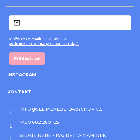
t
í
E-mail
Vložením e-mailu souhlasíte s
podmínkami ochrany osobních údajů
Přihlásit se
INSTAGRAM
KONTAKT
INFO
@
SEDMENEBE-BABYSHOP.CZ
+420 602 280 125
SEDMÉ NEBE - RÁJ DĚTÍ A MAMINEK