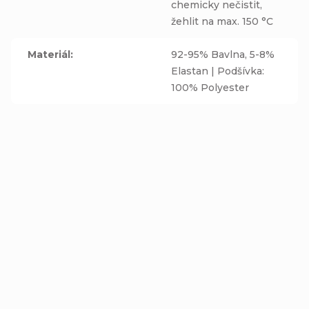
chemicky nečistit,
žehlit na max. 150 °C
Materiál
:
92-95% Bavlna, 5-8%
Elastan | Podšívka:
100% Polyester
Zimní nákrčník PRO
Nákrčník PRO MIMI -
MIMI - PÍRKA - fleecová
PÍRKA - bavlněná
růžová podšívka
růžová podšívka
Do košíku
Do košíku
229 Kč
219 Kč