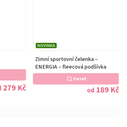
NOVINKA
Zimní sportovní čelenka –
ENERGIA – fleecová podšívka
Detail
279 Kč
d
189 Kč
od