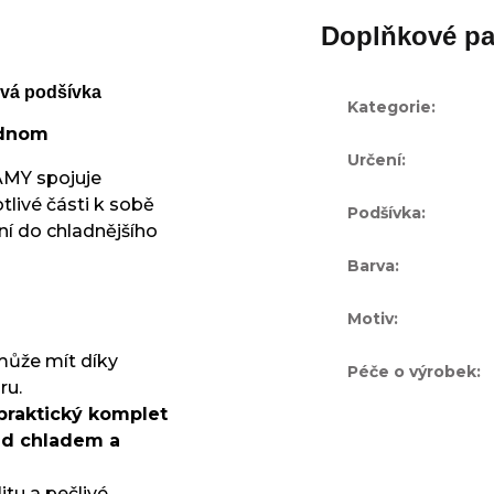
Doplňkové pa
ová podšívka
Kategorie
:
jednom
Určení
:
AMY spojuje
tlivé části k sobě
Podšívka
:
ní do chladnějšího
Barva
:
Motiv
:
může mít díky
Péče o výrobek
:
ru.
 praktický komplet
řed chladem a
tu a pečlivé