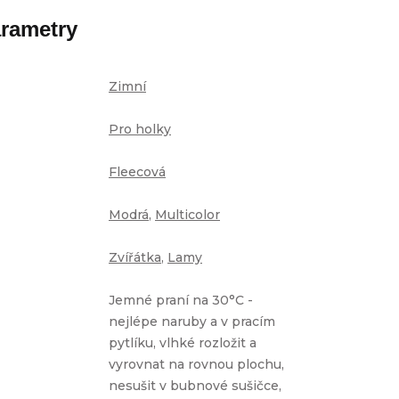
rametry
Zimní
Pro holky
Fleecová
Modrá
,
Multicolor
Zvířátka
,
Lamy
Jemné praní na 30°C -
nejlépe naruby a v pracím
pytlíku, vlhké rozložit a
vyrovnat na rovnou plochu,
nesušit v bubnové sušičce,