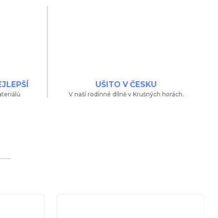
EJLEPŠÍ
UŠITO V ČESKU
teriálů
V naší rodinné dílně v Krušných horách.