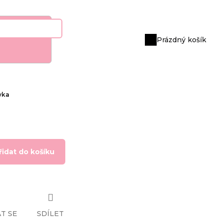
Prázdný košík
Nákupní
košík
vka
řidat do košíku
T SE
SDÍLET