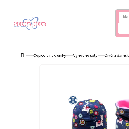
Přejít
na
obsah
Hl
Čepice a nákrčníky
Výhodné sety
Dívčí a dáms
Domů