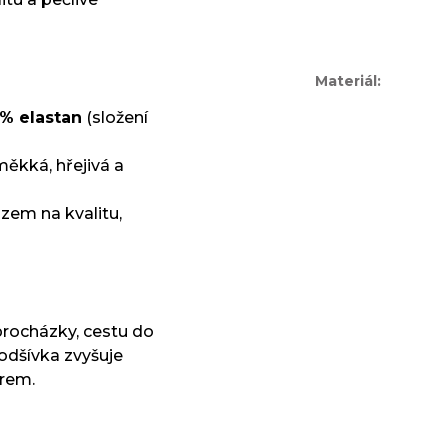
Materiál
:
 % elastan
(složení
měkká, hřejivá a
zem na kvalitu,
 procházky, cestu do
odšívka zvyšuje
trem.