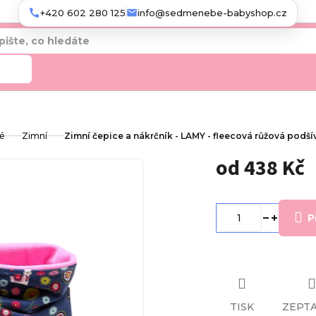
+420 602 280 125
info@sedmenebe-babyshop.cz
edat
ké
Zimní
Zimní čepice a nákrčník - LAMY - fleecová růžová podší
od
438 Kč
Měrná
cena:
P
TISK
ZEPTA