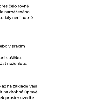
řes čelo rovně
odle naměřeného
riály není nutné
nebo v pracím
ani sušičku.
ást nežehlete.
 až na základě Vaší
t na drobné úpravě
vek prosím uveďte