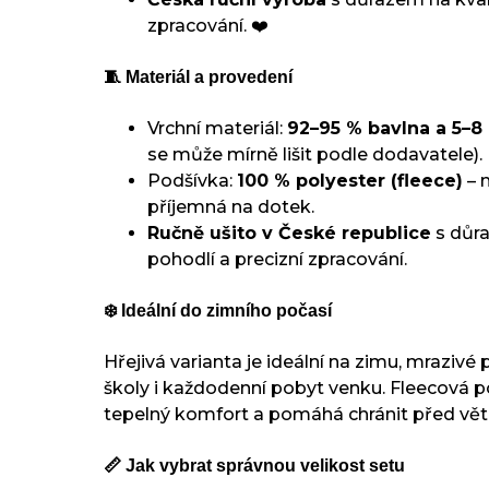
zpracování. ❤️
🧵 Materiál a provedení
Vrchní materiál:
92–95 % bavlna a 5–8
se může mírně lišit podle dodavatele).
Podšívka:
100 % polyester (fleece)
– 
příjemná na dotek.
Ručně ušito v České republice
s důra
pohodlí a precizní zpracování.
❄️ Ideální do zimního počasí
Hřejivá varianta je ideální na zimu, mrazivé
školy i každodenní pobyt venku. Fleecová p
tepelný komfort a pomáhá chránit před vě
📏 Jak vybrat správnou velikost setu