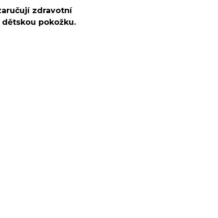
zaručují zdravotní
u dětskou pokožku.