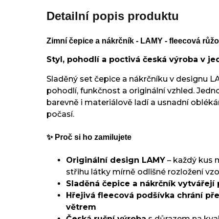
Detailní popis produktu
Zimní čepice a nákrčník - LAMY - fleecová růž
Styl, pohodlí a poctivá česká výroba v 
Sladěný set čepice a nákrčníku v designu L
pohodlí, funkčnost a originální vzhled. Jedno
barevně i materiálově ladí a usnadní obléká
počasí.
✨ Proč si ho zamilujete
Originální design LAMY
– každý kus 
střihu látky mírně odlišné rozložení vzo
Sladěná čepice a nákrčník vytvářejí
Hřejivá fleecová podšívka chrání p
větrem
Česká ruční výroba
s důrazem na kvali