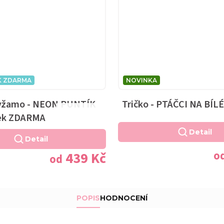
K ZDARMA
NOVINKA
yžamo - NEON PUNTÍK
Tričko - PTÁČCI NA BÍLÉ
Průměrné
řek ZDARMA
hodnocení
Detail
produktu
Detail
je
o
439 Kč
od
5,0
z
5
hvězdiček.
POPIS
HODNOCENÍ