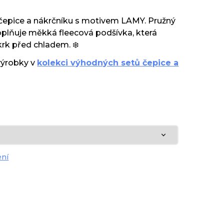
t čepice a nákrčníku s motivem LAMY. Pružný
oplňuje měkká fleecová podšívka, která
i krk před chladem. ❄️
výrobky v
kolekci výhodných setů čepice a
ení