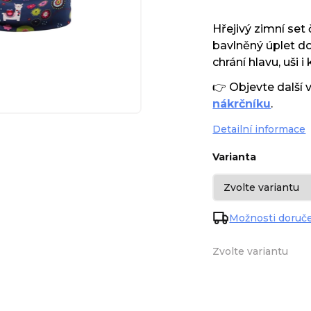
Hřejivý zimní se
bavlněný úplet d
chrání hlavu, uši 
👉 Objevte další 
nákrčníku
.
Detailní informace
Varianta
Možnosti doruč
Zvolte variantu