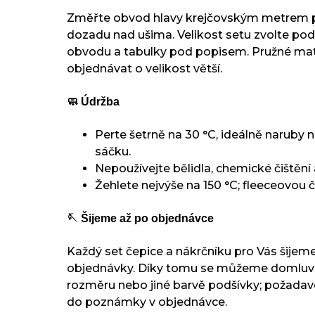
Změřte obvod hlavy krejčovským metrem p
dozadu nad ušima. Velikost setu zvolte p
obvodu a tabulky pod popisem. Pružné mate
objednávat o velikost větší.
🧼 Údržba
Perte šetrně na 30 °C, ideálně naruby 
sáčku.
Nepoužívejte bělidla, chemické čištění 
Žehlete nejvýše na 150 °C; fleeceovou č
🪡 Šijeme až po objednávce
Každý set čepice a nákrčníku pro Vás šijeme
objednávky. Díky tomu se můžeme domluvi
rozměru nebo jiné barvě podšívky; požada
do poznámky v objednávce.