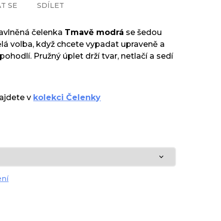
T SE
SDÍLET
bavlněná čelenka
Tmavě modrá
se šedou
ělá volba, když chcete vypadat upraveně a
pohodlí. Pružný úplet drží tvar, netlačí a sedí
najdete v
kolekci Čelenky
ení