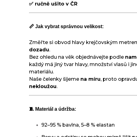
✅ ručně ušito v ČR
📏 Jak vybrat správnou velikost:
Změřte si obvod hlavy krejčovským metr
dozadu
.
Bez ohledu na věk objednávejte podle
nam
každý má jiný tvar hlavy, množství vlasů i j
materiálu.
Naše čelenky šijeme
na míru
, proto oprav
nekloužou
.
🧵 Materiál a údržba:
92–95 % bavlna, 5–8 % elastan