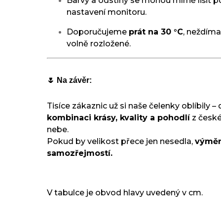
Barvy a odstíny se mohou mírně lišit p
nastavení monitoru.
Doporučujeme
prát na 30 °C
, neždímat
volně rozložené.
🌷 Na závěr:
Tisíce zákaznic už si naše čelenky oblíbily – 
kombinaci krásy, kvality a pohodlí
z české
nebe.
Pokud by velikost přece jen nesedla,
výměn
samozřejmostí.
V tabulce je obvod hlavy uvedený v cm.