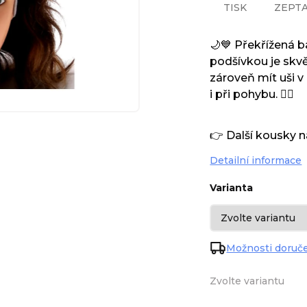
TISK
ZEPTA
🌙💙 Překřížená 
podšívkou je skv
zároveň mít uši v 
i při pohybu. 🏃‍♀️
👉 Další kousky 
Detailní informace
Varianta
Možnosti doruč
Zvolte variantu