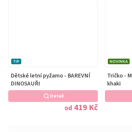
TIP
NOVINKA
Dětské letní pyžamo - BAREVNÍ
Tričko - 
DINOSAUŘI
khaki
Detail
419 Kč
od