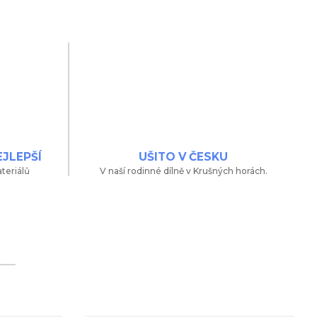
EJLEPŠÍ
UŠITO V ČESKU
teriálů
V naší rodinné dílně v Krušných horách.