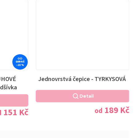
OD
189 KČ
–20 %
DUHOVÉ
Jednovrstvá čepice - TYRKYSOVÁ
dšívka
Detail
189 Kč
od
151 Kč
d