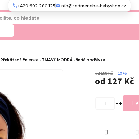
+420 602 280 125
info@sedmenebe-babyshop.cz
edat
Překřížená čelenka - TMAVĚ MODRÁ - šedá podšívka
od 159 Kč
–20 %
od
127 Kč
Měrná
cena:
P