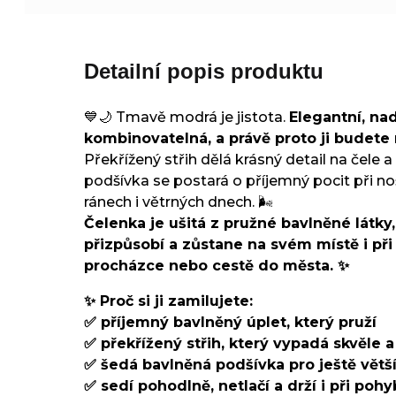
Detailní popis produktu
💙🌙 Tmavě modrá je jistota.
Elegantní, na
kombinovatelná, a právě proto ji budete 
Překřížený střih dělá krásný detail na čele 
podšívka se postará o příjemný pocit při no
ránech i větrných dnech. 🌬️
Čelenka je ušitá z pružné bavlněné látky,
přizpůsobí a zůstane na svém místě i při
procházce nebo cestě do města. ✨
✨ Proč si ji zamilujete:
✅ příjemný bavlněný úplet, který pruží
✅ překřížený střih, který vypadá skvěle a 
✅ šedá bavlněná podšívka pro ještě větš
✅ sedí pohodlně, netlačí a drží i při pohy