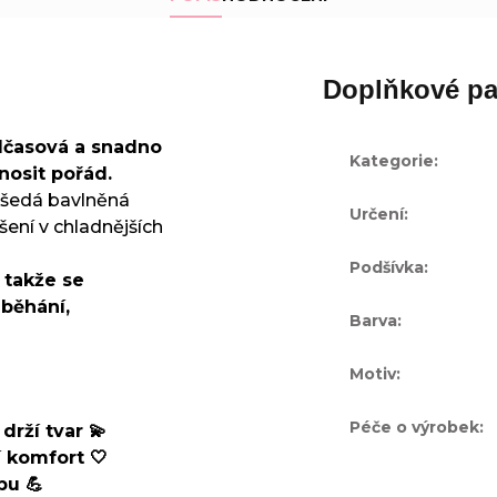
Doplňkové pa
dčasová a snadno
Kategorie
:
nosit pořád.
a šedá bavlněná
Určení
:
šení v chladnějších
Podšívka
:
 takže se
 běhání,
Barva
:
Motiv
:
Péče o výrobek
:
drží tvar 💫
í komfort 🤍
bu 💪