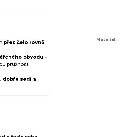
Materiál
:
em
přes čelo rovně
ěřeného obvodu
–
inou pružnost
du
dobře sedí a