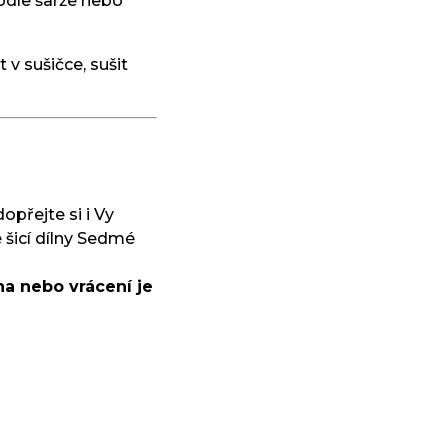
odle šarže nebo
 v sušičce, sušit
dopřejte si i Vy
 šicí dílny Sedmé
a nebo vrácení je