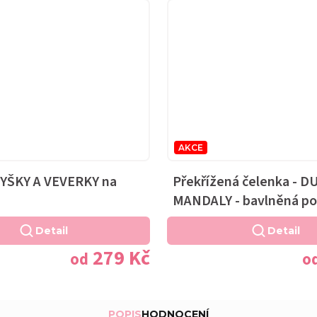
AKCE
MYŠKY A VEVERKY na
Překřížená čelenka - 
MANDALY - bavlněná po
Detail
Detail
279 Kč
od
o
POPIS
HODNOCENÍ