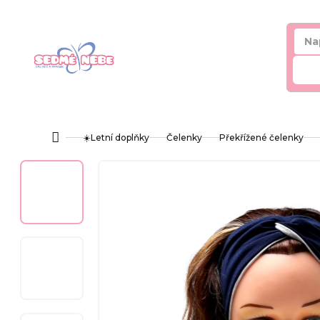
Přejít
na
obsah
Hl
☀️Letní doplňky
Čelenky
Překřížené čelenky
Domů