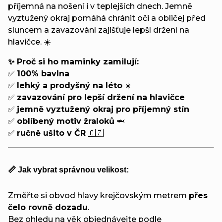
příjemná na nošení i v teplejších dnech. Jemně
vyztužený okraj pomáhá chránit oči a obličej před
sluncem a zavazování zajišťuje lepší držení na
hlavičce. ☀️
✨ Proč si ho maminky zamilují:
✅
100% bavlna
✅
lehký a prodyšný na léto
☀️
✅
zavazování pro lepší držení na hlavičce
✅
jemně vyztužený okraj pro příjemný stín
✅
oblíbený motiv žraloků
🦈
✅
ručně ušito v ČR
🇨🇿
📏 Jak vybrat správnou velikost:
Změřte si obvod hlavy krejčovským metrem
přes
čelo rovně dozadu
.
Bez ohledu na věk objednávejte podle