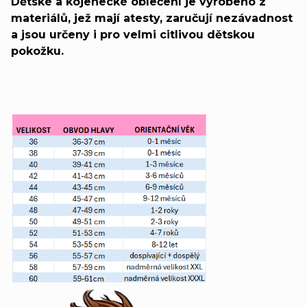
Dětské a kojenecké oblečení je vyrobeno z
materiálů, jež mají atesty, zaručují nezávadnost
a jsou určeny i pro velmi citlivou dětskou
pokožku.