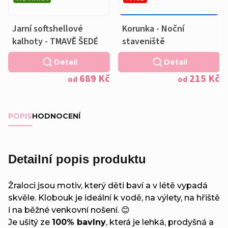
269 KČ
–20 %
OD
Jarní softshellové
Korunka - Noční
kalhoty - TMAVĚ ŠEDÉ
staveniště
Detail
Detail
689 Kč
215 Kč
od
od
POPIS
HODNOCENÍ
Detailní popis produktu
Žraloci jsou motiv, který děti baví a v létě vypadá
skvěle. Klobouk je ideální k vodě, na výlety, na hřiště
i na běžné venkovní nošení. 😊
Je ušitý ze
100% bavlny
, která je lehká, prodyšná a