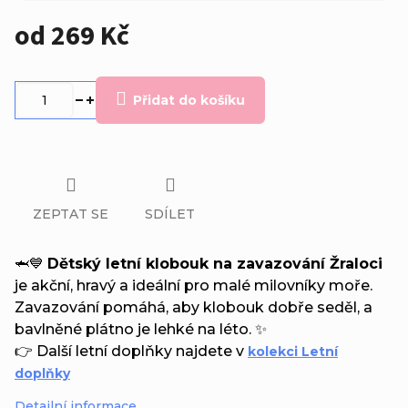
od
269 Kč
Měrná
cena:
Přidat do košíku
ZEPTAT SE
SDÍLET
🦈💙
Dětský letní klobouk na zavazování Žraloci
je akční, hravý a ideální pro malé milovníky moře.
Zavazování pomáhá, aby klobouk dobře seděl, a
bavlněné plátno je lehké na léto. ✨
👉 Další letní doplňky najdete v
kolekci Letní
doplňky
Detailní informace