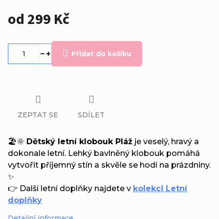
od
299 Kč
Měrná
cena:
Přidat do košíku
ZEPTAT SE
SDÍLET
🏖️🌞
Dětský letní klobouk Pláž
je veselý, hravý a
dokonale letní. Lehký bavlněný klobouk pomáhá
vytvořit příjemný stín a skvěle se hodí na prázdniny.
✨
👉 Další letní doplňky najdete v
kolekci Letní
doplňky
Detailní informace