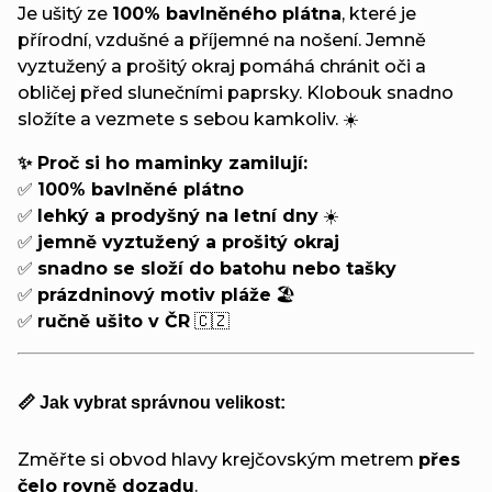
Je ušitý ze
100% bavlněného plátna
, které je
přírodní, vzdušné a příjemné na nošení. Jemně
vyztužený a prošitý okraj pomáhá chránit oči a
obličej před slunečními paprsky. Klobouk snadno
složíte a vezmete s sebou kamkoliv. ☀️
✨ Proč si ho maminky zamilují:
✅
100% bavlněné plátno
✅
lehký a prodyšný na letní dny
☀️
✅
jemně vyztužený a prošitý okraj
✅
snadno se složí do batohu nebo tašky
✅
prázdninový motiv pláže
🏖️
✅
ručně ušito v ČR
🇨🇿
📏 Jak vybrat správnou velikost:
Změřte si obvod hlavy krejčovským metrem
přes
čelo rovně dozadu
.