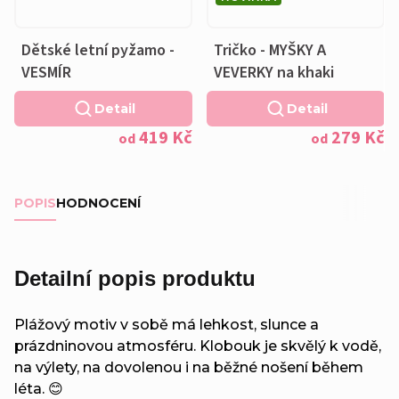
Dětské letní pyžamo -
Tričko - MYŠKY A
VESMÍR
VEVERKY na khaki
Detail
Detail
419 Kč
279 Kč
od
od
POPIS
HODNOCENÍ
Detailní popis produktu
Plážový motiv v sobě má lehkost, slunce a
prázdninovou atmosféru. Klobouk je skvělý k vodě,
na výlety, na dovolenou i na běžné nošení během
léta. 😊