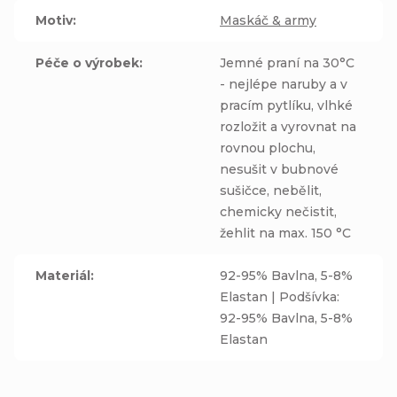
Motiv
:
Maskáč & army
Péče o výrobek
:
Jemné praní na 30°C
- nejlépe naruby a v
pracím pytlíku, vlhké
rozložit a vyrovnat na
rovnou plochu,
nesušit v bubnové
sušičce, nebělit,
chemicky nečistit,
žehlit na max. 150 °C
Materiál
:
92-95% Bavlna, 5-8%
Elastan | Podšívka:
92-95% Bavlna, 5-8%
Elastan