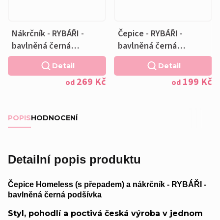
Nákrčník - RYBÁŘI -
Čepice - RYBÁŘI -
bavlněná černá
bavlněná černá
podšívka
podšívka
Detail
Detail
269 Kč
199 Kč
od
od
POPIS
HODNOCENÍ
Detailní popis produktu
Čepice Homeless (s přepadem) a nákrčník - RYBÁŘI -
bavlněná černá podšívka
Styl, pohodlí a poctivá česká výroba v jednom