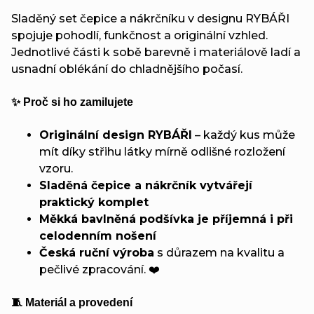
Sladěný set čepice a nákrčníku v designu RYBÁŘI
spojuje pohodlí, funkčnost a originální vzhled.
Jednotlivé části k sobě barevně i materiálově ladí a
usnadní oblékání do chladnějšího počasí.
✨ Proč si ho zamilujete
Originální design RYBÁŘI
– každý kus může
mít díky střihu látky mírně odlišné rozložení
vzoru.
Sladěná čepice a nákrčník vytvářejí
praktický komplet
Měkká bavlněná podšívka je příjemná i při
celodenním nošení
Česká ruční výroba
s důrazem na kvalitu a
pečlivé zpracování. ❤️
🧵 Materiál a provedení