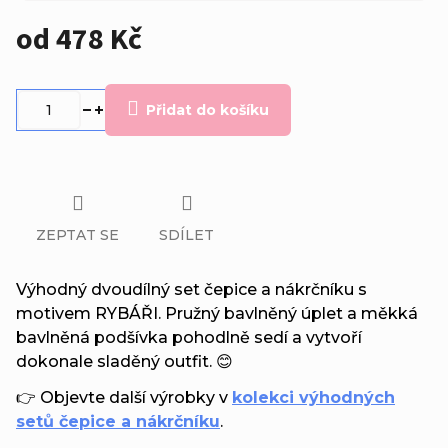
od
478 Kč
Měrná
cena:
Přidat do košíku
ZEPTAT SE
SDÍLET
Výhodný dvoudílný set čepice a nákrčníku s
motivem RYBÁŘI. Pružný bavlněný úplet a měkká
bavlněná podšívka pohodlně sedí a vytvoří
dokonale sladěný outfit. 😊
👉 Objevte další výrobky v
kolekci výhodných
setů čepice a nákrčníku
.