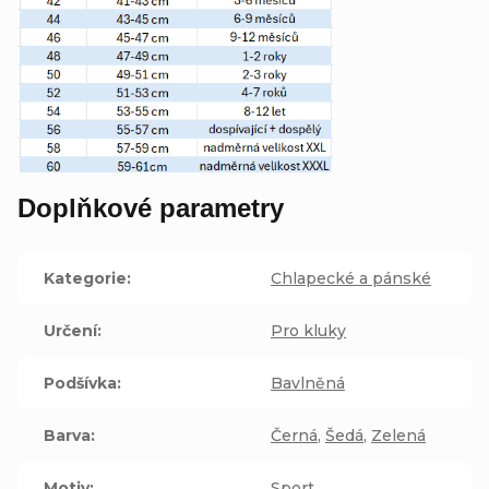
Doplňkové parametry
Kategorie
:
Chlapecké a pánské
Určení
:
Pro kluky
Podšívka
:
Bavlněná
Barva
:
Černá
,
Šedá
,
Zelená
Motiv
:
Sport