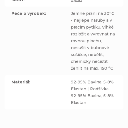
Péče o výrobek
:
Jemné praní na 30°C
- nejlépe naruby a v
pracím pytlíku, vlhké
rozložit a vyrovnat na
rovnou plochu,
nesušit v bubnové
sušičce, nebělit,
chemicky nečistit,
žehlit na max. 150 °C
Materiál
:
92-95% Bavlna, 5-8%
Elastan | Podšívka:
92-95% Bavlna, 5-8%
Elastan