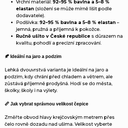
Vrchní materiál:
92–95 % bavlna a 5–8 %
elastan
(složení se může mírně lišit podle
dodavatele).
Podšívka:
92–95 % bavlna a 5–8 % elastan
–
jemná, pružná a příjemná k pokožce.
Ručně ušito v České republice
s důrazem na
kvalitu, pohodlí a precizní zpracování.
🍂 Ideální na jaro a podzim
Lehká dvouvrstvá varianta je ideální na jaro a
podzim, kdy chrání před chladem a větrem, ale
zůstává příjemně prodyšná. Hodí se do města,
školky, školy i na výlety.
📏 Jak vybrat správnou velikost čepice
Změřte obvod hlavy krejčovským metrem přes
čelo rovně dozadu nad ušima. Velikost vyberte