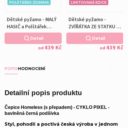
POLŠTÁŘEK ZDARMA
LIMITOVANÁ EDICE
Dětské pyžamo - MALÝ
Dětské pyžamo -
HASIČ a Polštářek
ZVÍŘÁTKA ZE STATKU a
ZDARMA
Polštářek ZDARMA
Detail
Detail
439 Kč
439 Kč
od
od
POPIS
HODNOCENÍ
Detailní popis produktu
Čepice Homeless (s přepadem) - CYKLO PIXEL -
bavlněná černá podšívka
Styl, pohodlí a poctivá česká výroba v jednom