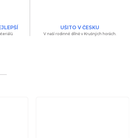
EJLEPŠÍ
UŠITO V ČESKU
teriálů
V naší rodinné dílně v Krušných horách.