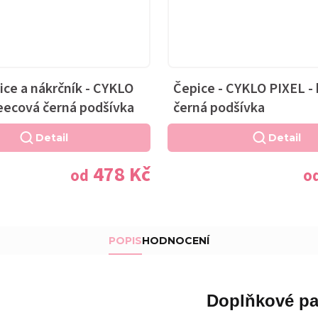
ice a nákrčník - CYKLO
Čepice - CYKLO PIXEL -
leecová černá podšívka
černá podšívka
Detail
Detail
478 Kč
od
o
POPIS
HODNOCENÍ
Doplňkové pa