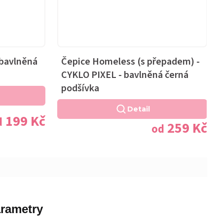
 bavlněná
Čepice Homeless (s přepadem) -
CYKLO PIXEL - bavlněná černá
podšívka
Detail
199 Kč
d
259 Kč
od
rametry