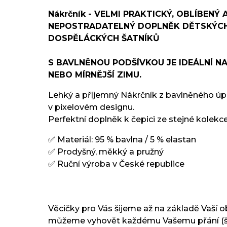
Nákrčník - VELMI PRAKTICKÝ, OBLÍBENÝ 
NEPOSTRADATELNÝ DOPLNĚK DĚTSKÝCH
DOSPĚLÁCKÝCH ŠATNÍKŮ
S BAVLNĚNOU PODŠÍVKOU JE IDEÁLNÍ N
NEBO MÍRNĚJŠÍ ZIMU.
Lehký a příjemný Nákrčník z bavlněného úp
v pixelovém designu.
Perfektní doplněk k čepici ze stejné kolekce
✅ Materiál: 95 % bavlna / 5 % elastan
✅ Prodyšný, měkký a pružný
✅ Ruční výroba v České republice
Věcičky pro Vás šijeme až na základě Vaší 
můžeme vyhovět každému Vašemu přání (ší