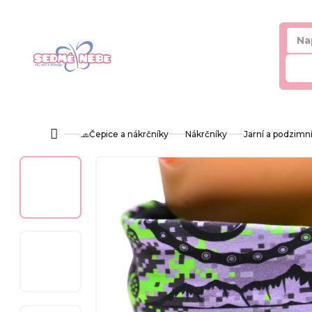
Přejít
na
obsah
Hl
🧢Čepice a nákrčníky
Nákrčníky
Jarní a podzimn
Domů