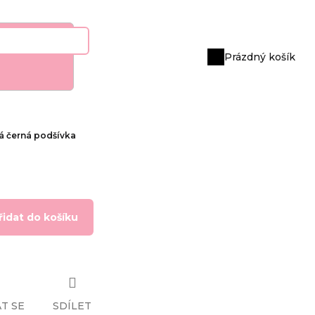
Prázdný košík
Nákupní
košík
á černá podšívka
řidat do košíku
T SE
SDÍLET