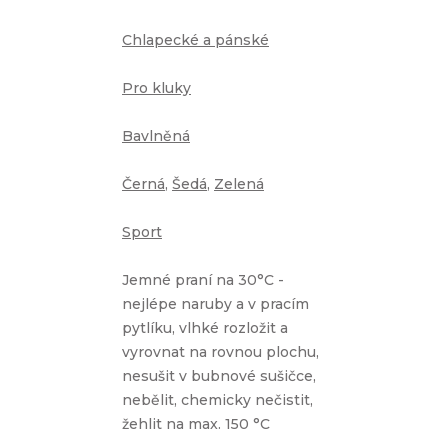
Chlapecké a pánské
Pro kluky
Bavlněná
Černá
,
Šedá
,
Zelená
Sport
Jemné praní na 30°C -
nejlépe naruby a v pracím
pytlíku, vlhké rozložit a
vyrovnat na rovnou plochu,
nesušit v bubnové sušičce,
nebělit, chemicky nečistit,
žehlit na max. 150 °C