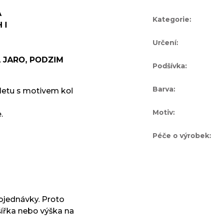
A
Kategorie
:
 I
Určení
:
A JARO, PODZIM
Podšívka
:
Barva
:
letu s motivem kol
Motiv
:
.
Péče o výrobek
:
objednávky. Proto
řka nebo výška na