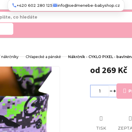
+420 602 280 125
info@sedmenebe-babyshop.cz
edat
í nákrčníky
Chlapecké a pánské
Nákrčník - CYKLO PIXEL - bavlněn
od
269 Kč
Měrná
cena:
P
TISK
ZEPTA