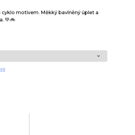
s cyklo motivem. Měkký bavlněný úplet a
a. 💚🚲
ení