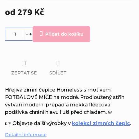
od
279 Kč
Měrná
cena:
Přidat do košíku
ZEPTAT SE
SDÍLET
Hřejivá zimní čepice Homeless s motivem
FOTBALOVÉ MÍČE na modré. Prodloužený střih
vytváří moderní přepad a měkká fleecová
podšívka chrání hlavu i uši před chladem. ❄️
👉 Objevte další výrobky v
kolekci zimních čepic
.
Detailní informace