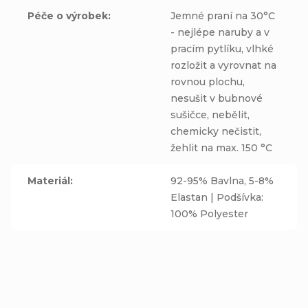
Péče o výrobek
:
Jemné praní na 30°C
- nejlépe naruby a v
pracím pytlíku, vlhké
rozložit a vyrovnat na
rovnou plochu,
nesušit v bubnové
sušičce, nebělit,
chemicky nečistit,
žehlit na max. 150 °C
Materiál
:
92-95% Bavlna, 5-8%
Elastan | Podšívka:
100% Polyester