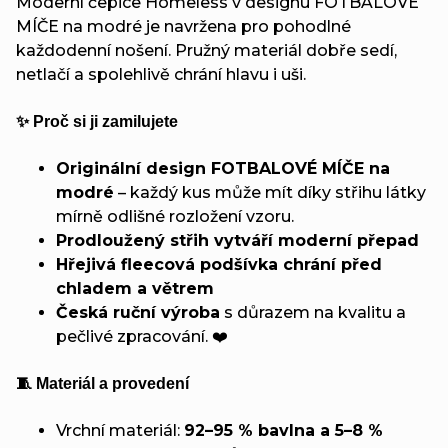
Moderní čepice Homeless v designu FOTBALOVÉ
MÍČE na modré je navržena pro pohodlné
každodenní nošení. Pružný materiál dobře sedí,
netlačí a spolehlivě chrání hlavu i uši.
✨ Proč si ji zamilujete
Originální design FOTBALOVÉ MÍČE na
modré
– každý kus může mít díky střihu látky
mírně odlišné rozložení vzoru.
Prodloužený střih vytváří moderní přepad
Hřejivá fleecová podšívka chrání před
chladem a větrem
Česká ruční výroba
s důrazem na kvalitu a
pečlivé zpracování. ❤️
🧵 Materiál a provedení
Vrchní materiál:
92–95 % bavlna a 5–8 %