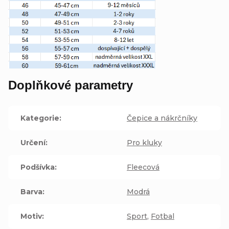
Doplňkové parametry
Kategorie
:
Čepice a nákrčníky
Určení
:
Pro kluky
Podšívka
:
Fleecová
Barva
:
Modrá
Motiv
:
Sport
,
Fotbal