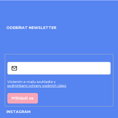
Z
á
ODEBÍRAT NEWSLETTER
p
a
Vložte svůj e-mail a my vám budeme zasílat informace o
nových produktech na našem e-shopu.
t
í
E-mail
Vložením e-mailu souhlasíte s
podmínkami ochrany osobních údajů
Přihlásit se
INSTAGRAM