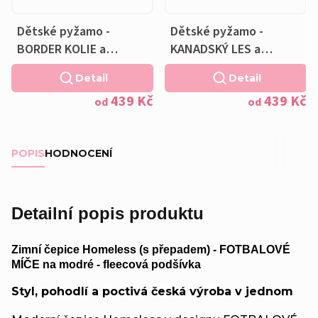
Dětské pyžamo -
Dětské pyžamo -
BORDER KOLIE a
KANADSKÝ LES a
Polštářek ZDARMA
Polštářek ZDARMA
Detail
Detail
439 Kč
439 Kč
od
od
POPIS
HODNOCENÍ
Detailní popis produktu
Zimní čepice Homeless (s přepadem) - FOTBALOVÉ
MÍČE na modré - fleecová podšívka
Styl, pohodlí a poctivá česká výroba v jednom