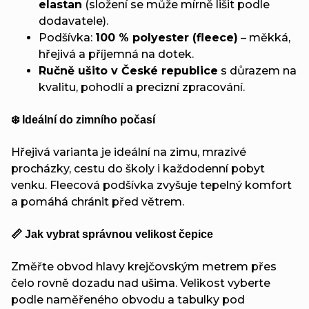
elastan
(složení se může mírně lišit podle
dodavatele).
Podšívka:
100 % polyester (fleece)
– měkká,
hřejivá a příjemná na dotek.
Ručně ušito v České republice
s důrazem na
kvalitu, pohodlí a precizní zpracování.
❄️ Ideální do zimního počasí
Hřejivá varianta je ideální na zimu, mrazivé
procházky, cestu do školy i každodenní pobyt
venku. Fleecová podšívka zvyšuje tepelný komfort
a pomáhá chránit před větrem.
📏 Jak vybrat správnou velikost čepice
Změřte obvod hlavy krejčovským metrem přes
čelo rovně dozadu nad ušima. Velikost vyberte
podle naměřeného obvodu a tabulky pod