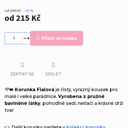
od 269 Kč
–20 %
od
215 Kč
Měrná
cena:
Přidat do košíku
ZEPTAT SE
SDÍLET
💜👑
Korunka Fialová
je čistý, výrazný kousek pro
malé i velké parádnice.
Vyrobena z pružné
bavlněné látky
, pohodlně sedí, netlačí a krásně drží
tvar
👉 Další korunky najdete v
kolekci korunky