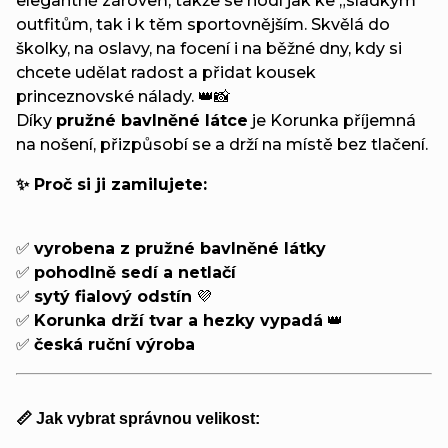
elegantně zároveň, takže se hodí jak ke „sladkým“
outfitům, tak i k těm sportovnějším. Skvělá do
školky, na oslavy, na focení i na běžné dny, kdy si
chcete udělat radost a přidat kousek
princeznovské nálady. 👑📸
Díky
pružné bavlněné látce
je Korunka příjemná
na nošení, přizpůsobí se a drží na místě bez tlačení.
✨ Proč si ji zamilujete:
✅
vyrobena z pružné bavlněné látky
✅
pohodlně sedí a netlačí
✅
sytý fialový odstín
💜
✅
Korunka drží tvar a hezky vypadá
👑
✅
česká ruční výroba
📏 Jak vybrat správnou velikost: