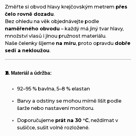
Změřte si obvod hlavy krejčovským metrem
přes
čelo rovně dozadu
.
Bez ohledu na věk objednávejte podle
naměřeného obvodu
– každý má jiný tvar hlavy,
množství vlasů i jinou pružnost materiálu.
Naše čelenky šijeme
na míru
, proto opravdu
dobře
sedí a nekloužou
.
🧵 Materiál a údržba:
92–95 % bavlna, 5–8 % elastan
Barvy a odstíny se mohou mírně lišit podle
šarže nebo nastavení monitoru.
Doporučujeme
prát na 30 °C
, neždímat v
sušičce, sušit volně rozložené.