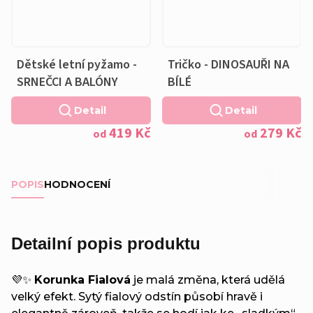
Dětské letní pyžamo -
Tričko - DINOSAUŘI NA
SRNEČCI A BALÓNY
BÍLÉ
Detail
Detail
419 Kč
279 Kč
od
od
POPIS
HODNOCENÍ
Detailní popis produktu
💜✨
Korunka Fialová
je malá změna, která udělá
velký efekt. Sytý fialový odstín působí hravě i