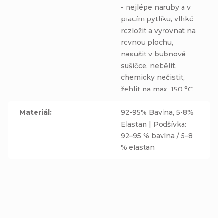
- nejlépe naruby a v
pracím pytlíku, vlhké
rozložit a vyrovnat na
rovnou plochu,
nesušit v bubnové
sušičce, nebělit,
chemicky nečistit,
žehlit na max. 150 °C
Materiál
:
92-95% Bavlna, 5-8%
Elastan | Podšívka:
92–95 % bavlna / 5–8
% elastan
AKCE
AKCE