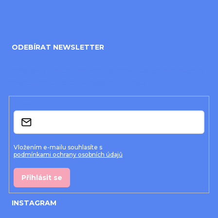
Z
á
ODEBÍRAT NEWSLETTER
p
a
Vložte svůj e-mail a my vám budeme zasílat informace o
nových produktech na našem e-shopu.
t
í
E-mail
Vložením e-mailu souhlasíte s
podmínkami ochrany osobních údajů
Přihlásit se
INSTAGRAM