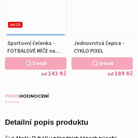
AKCE
179 KČ
–20 %
OD
Sportovní čelenka -
Jednovrstvá čepice -
FOTBALOVÉ MÍČE na
CYKLO PIXEL
modré - bavlněná
Detail
Detail
podšívka
143 Kč
189 Kč
od
od
POPIS
HODNOCENÍ
Detailní popis produktu