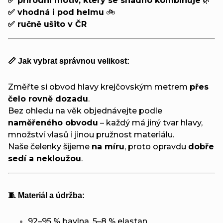
✅ přírodní motiv, který se snadno kombinuje
🌿
✅ vhodná i pod helmu
🚲
✅ ručně ušito v ČR
📏 Jak vybrat správnou velikost:
Změřte si obvod hlavy krejčovským metrem
přes
čelo rovně dozadu
.
Bez ohledu na věk objednávejte podle
naměřeného obvodu
– každý má jiný tvar hlavy,
množství vlasů i jinou pružnost materiálu.
Naše čelenky šijeme
na míru
, proto opravdu
dobře
sedí a nekloužou
.
🧵 Materiál a údržba:
92–95 % bavlna, 5–8 % elastan