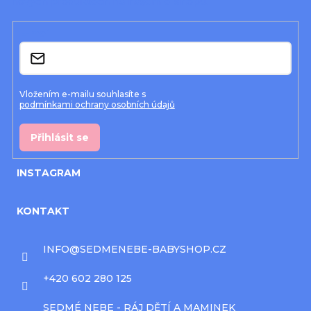
nových produktech na našem e-shopu.
t
í
E-mail
Vložením e-mailu souhlasíte s
podmínkami ochrany osobních údajů
Přihlásit se
INSTAGRAM
KONTAKT
INFO
@
SEDMENEBE-BABYSHOP.CZ
+420 602 280 125
SEDMÉ NEBE - RÁJ DĚTÍ A MAMINEK