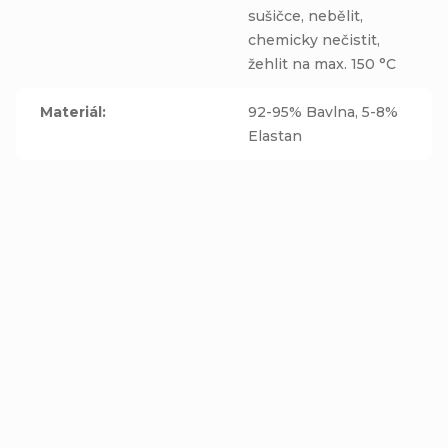
sušičce, nebělit,
chemicky nečistit,
žehlit na max. 150 °C
Materiál
:
92-95% Bavlna, 5-8%
Elastan
Nákrčník - RYBÁŘI -
Čepice a nákrčník -
bavlněná černá
RYBÁŘI - bavlněná
podšívka
černá podšívka
Detail
Detail
269 Kč
478 Kč
od
od