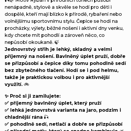
🎣🌿 Motiv Rybáři v přírodních tónech působí
nenápadně, stylově a skvěle se hodí pro děti i
dospělé, kteří mají blízko k přírodě, rybaření nebo
volnějšímu sportovnímu stylu. Čepice se hodí na
procházky, výlety, běžné nošení i aktivní dny venku,
kdy chcete mít pohodlí a zároveň něco, co
nepůsobí okoukaně. 🍃
Jednovrstvý střih je lehký, skladný a velmi
příjemný na nošení. Bavlněný úplet pruží, dobře
se přizpůsobí a čepice díky tomu pohodlně sedí
bez zbytečného tlačení. Hodí se i pod helmu,
takže je praktickou volbou i pro aktivnější
využití.
🚲
✨ Proč si ji zamilujete:
✅ příjemný bavlněný úplet, který pruží
✅ lehká jednovrstvá varianta na jaro, podzim i
chladnější rána
🎣
✅ pohodlně sedí, netlačí a dobře se přizpůsobí