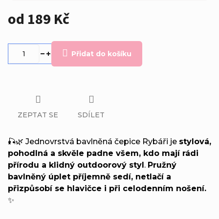
od
189 Kč
Měrná
cena:
Přidat do košíku
ZEPTAT SE
SDÍLET
🎣🌿 Jednovrstvá bavlněná čepice Rybáři je
stylová,
pohodlná a skvěle padne všem, kdo mají rádi
přírodu a klidný outdoorový styl
.
Pružný
bavlněný úplet příjemně sedí, netlačí a
přizpůsobí se hlavičce i při celodenním nošení.
✨