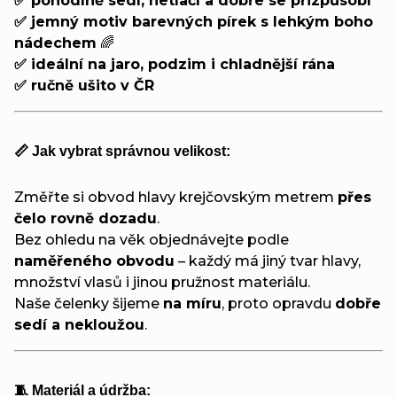
✅ pohodlně sedí, netlačí a dobře se přizpůsobí
✅ jemný motiv barevných pírek s lehkým boho
nádechem
🌈
✅ ideální na jaro, podzim i chladnější rána
✅ ručně ušito v ČR
📏 Jak vybrat správnou velikost:
Změřte si obvod hlavy krejčovským metrem
přes
čelo rovně dozadu
.
Bez ohledu na věk objednávejte podle
naměřeného obvodu
– každý má jiný tvar hlavy,
množství vlasů i jinou pružnost materiálu.
Naše čelenky šijeme
na míru
, proto opravdu
dobře
sedí a nekloužou
.
🧵 Materiál a údržba: