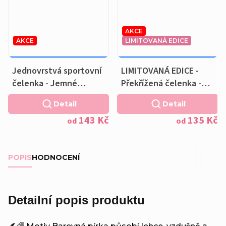
AKCE
AKCE
LIMITOVANÁ EDICE
179 KČ
–20 %
169 KČ
–20 %
OD
OD
Jednovrstvá sportovní
LIMITOVANÁ EDICE -
čelenka - Jemné
Překřížená čelenka -
květiny
STŘÍBRNÁ PÍRKA NA
Detail
Detail
MODRÉ
143 Kč
135 Kč
od
od
POPIS
HODNOCENÍ
Detailní popis produktu