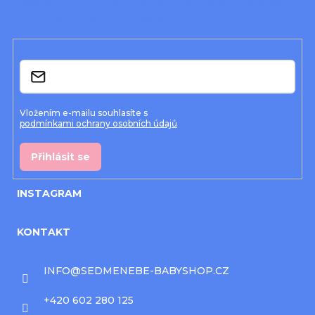
a
Vložte svůj e-mail a my vám budeme zasílat informace o
nových produktech na našem e-shopu.
t
í
E-mail
Vložením e-mailu souhlasíte s
podmínkami ochrany osobních údajů
Přihlásit se
INSTAGRAM
KONTAKT
INFO
@
SEDMENEBE-BABYSHOP.CZ
+420 602 280 125