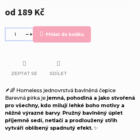
od
189 Kč
Měrná
cena:
Přidat do košíku
ZEPTAT SE
SDÍLET
🪶🌈 Homeless jednovrstvá bavlněná čepice
Barevná pírka je
jemná, pohodlná a jako stvořená
pro všechny, kdo milují lehké boho motivy a
něžně výrazné barvy
.
Pružný bavlněný úplet
příjemně sedí, netlačí a prodloužený střih
vytváří oblíbený spadnutý efekt.
✨