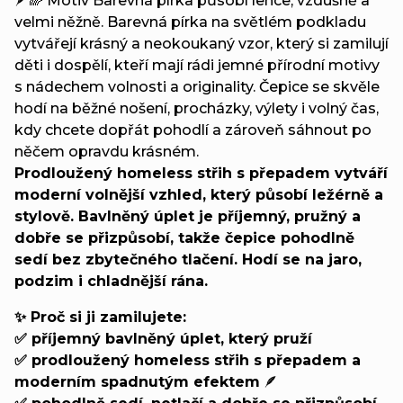
🪶🌈 Motiv Barevná pírka působí lehce, vzdušně a
velmi něžně. Barevná pírka na světlém podkladu
vytvářejí krásný a neokoukaný vzor, který si zamilují
děti i dospělí, kteří mají rádi jemné přírodní motivy
s nádechem volnosti a originality. Čepice se skvěle
hodí na běžné nošení, procházky, výlety i volný čas,
kdy chcete dopřát pohodlí a zároveň sáhnout po
něčem opravdu krásném.
Prodloužený homeless střih s přepadem vytváří
moderní volnější vzhled, který působí ležérně a
stylově. Bavlněný úplet je příjemný, pružný a
dobře se přizpůsobí, takže čepice pohodlně
sedí bez zbytečného tlačení. Hodí se na jaro,
podzim i chladnější rána.
✨ Proč si ji zamilujete:
✅ příjemný bavlněný úplet, který pruží
✅ prodloužený homeless střih s přepadem a
moderním spadnutým efektem
🪶