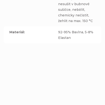
nesušit v bubnové
sušičce, nebělit,
chemicky nečistit,
žehlit na max. 150 °C
Materiál
:
92-95% Bavlna, 5-8%
Elastan
Jednovrstvá čepice -
Čepice Homeless (s
BAREVNÁ PÍRKA
přepadem) - PÍRKA -
bavlněná růžová
Detail
Detail
podšívka