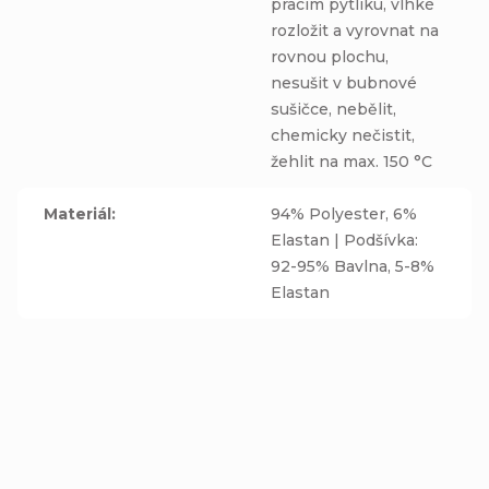
pracím pytlíku, vlhké
rozložit a vyrovnat na
rovnou plochu,
nesušit v bubnové
sušičce, nebělit,
chemicky nečistit,
žehlit na max. 150 °C
Materiál
:
94% Polyester, 6%
Elastan | Podšívka:
92-95% Bavlna, 5-8%
Elastan
Přidat hodnocení