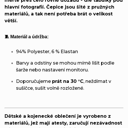
měřte přes čelo rovně dozadu - dle tabulky pod
hlavní fotografií. Čepice jsou šité z pružných
materiálů, a tak není potřeba brát o velikost
větší.
🧵 Materiál a údržba:
94% Polyester, 6 % Elastan
Barvy a odstíny se mohou mírně lišit podle
šarže nebo nastavení monitoru.
Doporučujeme
prát na 30 °C
, neždímat v
sušičce, sušit volně rozložené.
Dětské a kojenecké oblečení je vyrobeno z
materiálů, jež mají atesty, zaručují nezávadnost