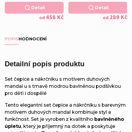
fleecová tmavě modrá
MANDALY - fleecová
Detail
Detail
podšívka
tmavě modrá podšívka
458 Kč
289 Kč
od
od
POPIS
HODNOCENÍ
Detailní popis produktu
Set čepice a nákrčníku s motivem duhových
mandal u s tmavě modrou bavlněnou podšívkou
pro děti i dospělé
Tento elegantní set čepice a nákrčníku s barevným
motivem duhových mandal kombinuje styl a
funkčnost. Set je vyroben z kvalitního
bavlněného
úpletu
, který je příjemný na dotek a poskytuje