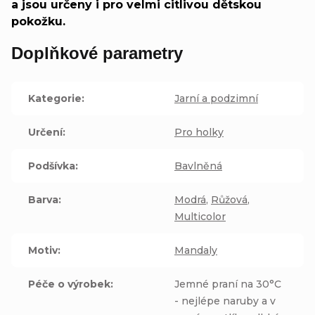
a jsou určeny i pro velmi citlivou dětskou
pokožku.
Doplňkové parametry
Kategorie
:
Jarní a podzimní
Určení
:
Pro holky
Podšívka
:
Bavlněná
Barva
:
Modrá
,
Růžová
,
Multicolor
Motiv
:
Mandaly
Péče o výrobek
:
Jemné praní na 30°C
- nejlépe naruby a v