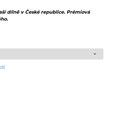
naší dílně v České republice. Prémiová
ého.
ení