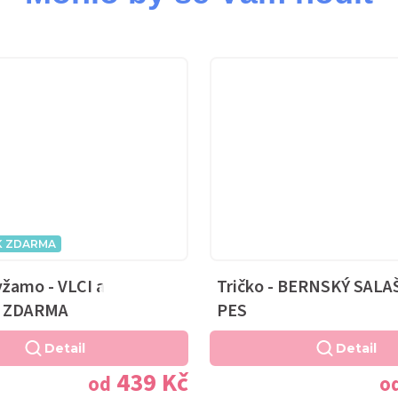
K ZDARMA
žamo - VLCI a
Tričko - BERNSKÝ SAL
Průměrné
k ZDARMA
PES
hodnocení
produktu
Detail
Detail
je
439 Kč
od
o
5,0