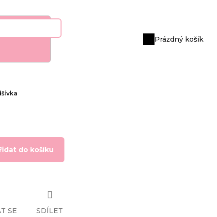
Prázdný košík
Nákupní
košík
dšívka
řidat do košíku
T SE
SDÍLET