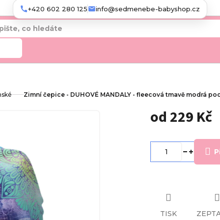
+420 602 280 125
info@sedmenebe-babyshop.cz
edat
mské
Zimní čepice - DUHOVÉ MANDALY - fleecová tmavě modrá po
od
229 Kč
Měrná
cena:
P
TISK
ZEPTA