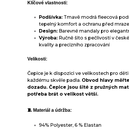
Klíčové vlastnosti:
Podšívka:
Tmavě modrá fleecová podší
tepelný komfort a ochranu před mra
Design:
Barevné mandaly pro elegantn
Výroba:
Ručně šito s pečlivostí v české 
kvality a precizního zpracování
Velikosti:
Čepice je k dispozici ve velikostech pro děti
každému skvěle padla.
Obvod hlavy měřte
dozadu. Čepice jsou šité z pružných mate
potřeba brát o velikost větší.
🧵 Materiál a údržba:
94% Polyester, 6 % Elastan