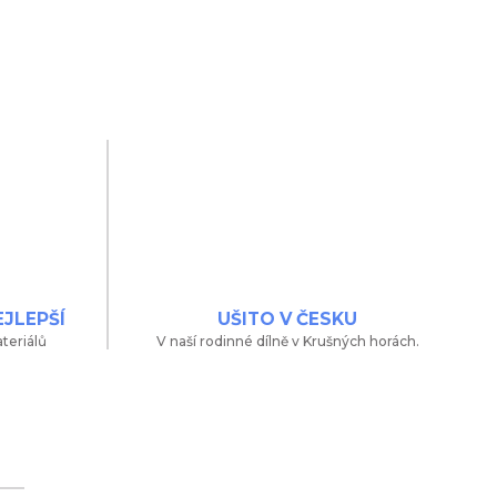
EJLEPŠÍ
UŠITO V ČESKU
teriálů
V naší rodinné dílně v Krušných horách.