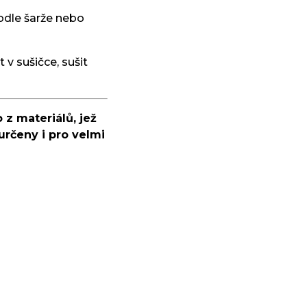
odle šarže nebo
 v sušičce, sušit
 z materiálů, jež
určeny i pro velmi
OD
289 KČ