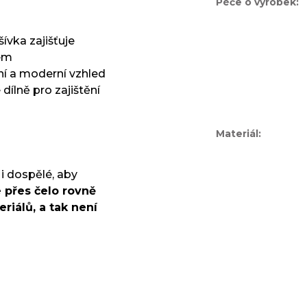
Péče o výrobek
:
vka zajišťuje
zem
í a moderní vzhled
dílně pro zajištění
Materiál
:
 i dospělé, aby
 přes čelo rovně
riálů, a tak není