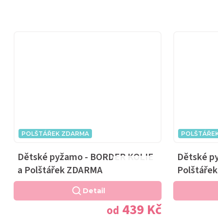
POLŠTÁŘEK ZDARMA
POLŠTÁŘE
Dětské pyžamo - BORDER KOLIE
Dětské py
Průměrné
a Polštářek ZDARMA
Polštáře
hodnocení
produktu
Detail
je
439 Kč
od
5,0