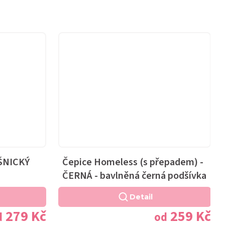
AŠNICKÝ
Čepice Homeless (s přepadem) -
ČERNÁ - bavlněná černá podšívka
Detail
279 Kč
259 Kč
d
od