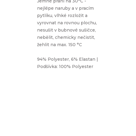
Jemné praní na 30°C -
nejlépe naruby a v pracím
pytlíku, vlhké rozložit a
vyrovnat na rovnou plochu,
nesušit v bubnové sušičce,
nebělit, chemicky nečistit,
žehlit na max. 150 °C
94% Polyester, 6% Elastan |
Podšívka: 100% Polyester