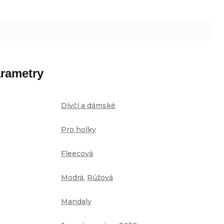
rametry
Dívčí a dámské
Pro holky
Fleecová
Modrá
,
Růžová
Mandaly