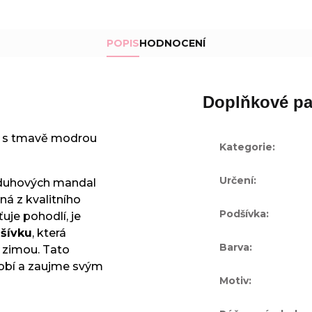
z
5
hvězdiček.
POPIS
HODNOCENÍ
Doplňkové pa
 s tmavě modrou
Kategorie
:
Určení
:
 duhových mandal
ná z kvalitního
Podšívka
:
ťuje pohodlí, je
šívku
, která
Barva
:
d zimou. Tato
obí a zaujme svým
Motiv
: