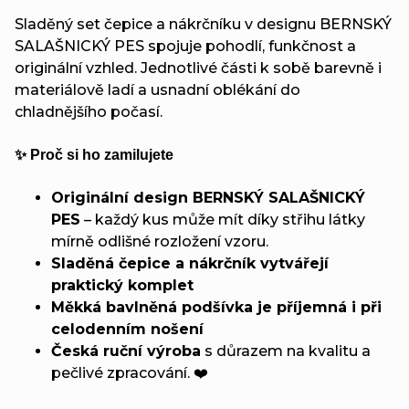
Sladěný set čepice a nákrčníku v designu BERNSKÝ
SALAŠNICKÝ PES spojuje pohodlí, funkčnost a
originální vzhled. Jednotlivé části k sobě barevně i
materiálově ladí a usnadní oblékání do
chladnějšího počasí.
✨ Proč si ho zamilujete
Originální design BERNSKÝ SALAŠNICKÝ
PES
– každý kus může mít díky střihu látky
mírně odlišné rozložení vzoru.
Sladěná čepice a nákrčník vytvářejí
praktický komplet
Měkká bavlněná podšívka je příjemná i při
celodenním nošení
Česká ruční výroba
s důrazem na kvalitu a
pečlivé zpracování. ❤️