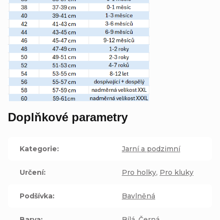
Doplňkové parametry
Kategorie
:
Jarní a podzimní
Určení
:
Pro holky
,
Pro kluky
Podšívka
:
Bavlněná
Barva
:
Bílá
,
Černá