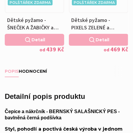
POLŠTÁŘEK ZDARMA
POLŠTÁŘEK ZDARMA
Dětské pyžamo -
Dětské pyžamo -
ŠNEČEK A ŽABIČKY a
PIXELS ZELENÉ a
Polštářek ZDARMA
Polštářek ZDARMA
Detail
Detail
439 Kč
469 Kč
od
od
POPIS
HODNOCENÍ
Detailní popis produktu
Čepice a nákrčník - BERNSKÝ SALAŠNICKÝ PES -
bavlněná černá podšívka
Styl, pohodlí a poctivá česká výroba v jednom