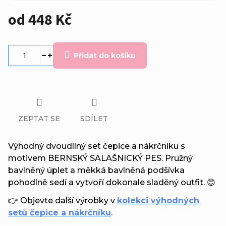
od
448 Kč
Měrná
cena:
Přidat do košíku
ZEPTAT SE
SDÍLET
Výhodný dvoudílný set čepice a nákrčníku s
motivem BERNSKÝ SALAŠNICKÝ PES. Pružný
bavlněný úplet a měkká bavlněná podšívka
pohodlně sedí a vytvoří dokonale sladěný outfit. 😊
👉 Objevte další výrobky v
kolekci výhodných
setů čepice a nákrčníku
.