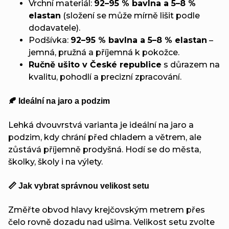
Vrchní materiál:
92–95 % bavlna a 5–8 %
elastan
(složení se může mírně lišit podle
dodavatele).
Podšívka:
92–95 % bavlna a 5–8 % elastan
–
jemná, pružná a příjemná k pokožce.
Ručně ušito v České republice
s důrazem na
kvalitu, pohodlí a precizní zpracování.
🍂 Ideální na jaro a podzim
Lehká dvouvrstvá varianta je ideální na jaro a
podzim, kdy chrání před chladem a větrem, ale
zůstává příjemně prodyšná. Hodí se do města,
školky, školy i na výlety.
📏 Jak vybrat správnou velikost setu
Změřte obvod hlavy krejčovským metrem přes
čelo rovně dozadu nad ušima. Velikost setu zvolte