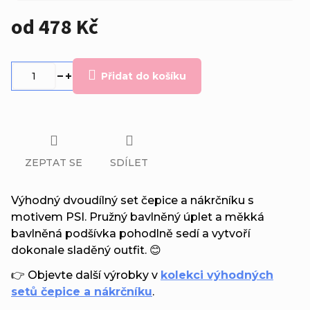
od
478 Kč
Měrná
cena:
Přidat do košíku
ZEPTAT SE
SDÍLET
Výhodný dvoudílný set čepice a nákrčníku s
motivem PSI. Pružný bavlněný úplet a měkká
bavlněná podšívka pohodlně sedí a vytvoří
dokonale sladěný outfit. 😊
👉 Objevte další výrobky v
kolekci výhodných
setů čepice a nákrčníku
.