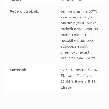
Péče o výrobek
:
Jemné praní na 30°C
- nejlépe naruby a v
pracím pytlíku, vlhké
rozložit a vyrovnat na
rovnou plochu,
nesušit v bubnové
sušičce, nebělit,
chemicky nečistit,
žehlit na max. 150 °C
Materiál
:
92-95% Bavlna, 5-8%
Elastan | Podšívka:
92-95% Bavlna, 5-8%
Elastan