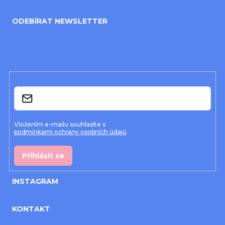
á
ODEBÍRAT NEWSLETTER
p
a
Vložte svůj e-mail a my vám budeme zasílat informace o
nových produktech na našem e-shopu.
t
í
E-mail
Vložením e-mailu souhlasíte s
podmínkami ochrany osobních údajů
Přihlásit se
INSTAGRAM
KONTAKT