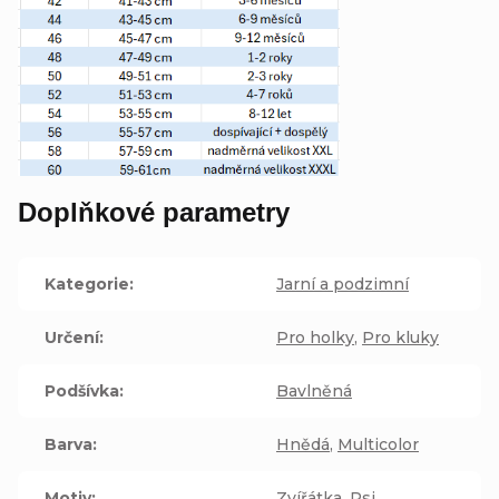
Doplňkové parametry
Kategorie
:
Jarní a podzimní
Určení
:
Pro holky
,
Pro kluky
Podšívka
:
Bavlněná
Barva
:
Hnědá
,
Multicolor
Motiv
:
Zvířátka
,
Psi