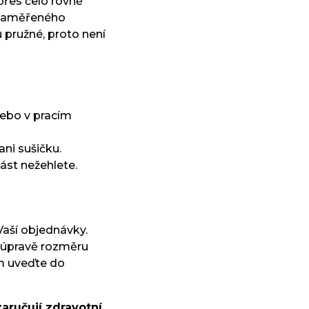
řes čelo rovně
 naměřeného
 pružné, proto není
nebo v pracím
ani sušičku.
ást nežehlete.
Vaší objednávky.
 úpravě rozměru
m uveďte do
zaručují zdravotní