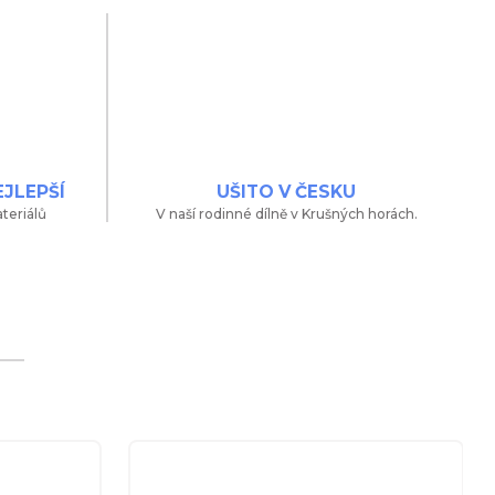
EJLEPŠÍ
UŠITO V ČESKU
teriálů
V naší rodinné dílně v Krušných horách.