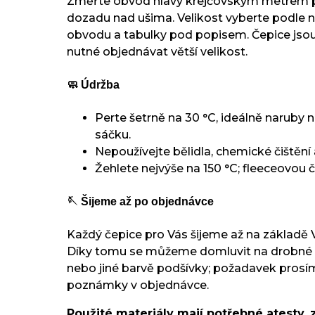
Změřte obvod hlavy krejčovským metrem p
dozadu nad ušima. Velikost vyberte podle
obvodu a tabulky pod popisem. Čepice jsou
nutné objednávat větší velikost.
🧼 Údržba
Perte šetrně na 30 °C, ideálně naruby 
sáčku.
Nepoužívejte bělidla, chemické čištění 
Žehlete nejvýše na 150 °C; fleeceovou č
🪡 Šijeme až po objednávce
Každý čepice pro Vás šijeme až na základě 
Díky tomu se můžeme domluvit na drobné
nebo jiné barvě podšívky; požadavek prosí
poznámky v objednávce.
Použité materiály mají potřebné atesty, 