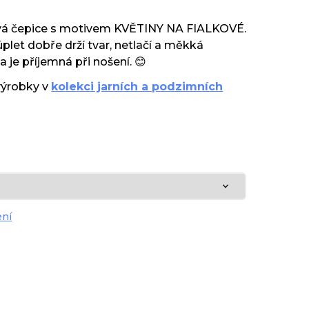
tvá čepice s motivem KVĚTINY NA FIALKOVÉ.
plet dobře drží tvar, netlačí a měkká
 je příjemná při nošení. 😊
výrobky v
kolekci jarních a podzimních
ení