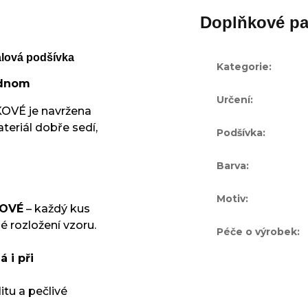
Doplňkové pa
alová podšívka
Kategorie
:
jednom
Určení
:
KOVÉ je navržena
eriál dobře sedí,
Podšívka
:
Barva
:
Motiv
:
KOVÉ
– každý kus
é rozložení vzoru.
Péče o výrobek
:
 i při
tu a pečlivé