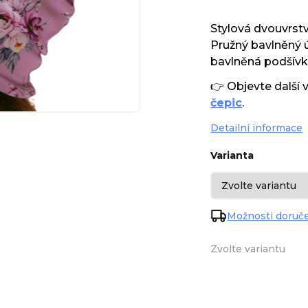
Stylová dvouvrs
Pružný bavlněný ú
bavlněná podšívka
👉 Objevte další 
čepic
.
Detailní informace
Varianta
Možnosti doruč
Zvolte variantu