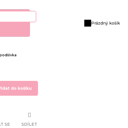
Prázdný košík
Nákupní
košík
 podšívka
řidat do košíku
T SE
SDÍLET