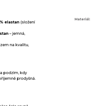
Materiál
:
 % elastan
(složení
astan
– jemná,
zem na kvalitu,
o a podzim, kdy
příjemně prodyšná.