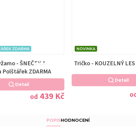
TÁŘEK ZDARMA
NOVINKA
yžamo - ŠNEČEK A
Tričko - KOUZELNÝ LES
Průměrné
a Polštářek ZDARMA
hodnocení
Detail
produktu
Detail
je
o
439 Kč
od
5,0
z
5
hvězdiček.
POPIS
HODNOCENÍ