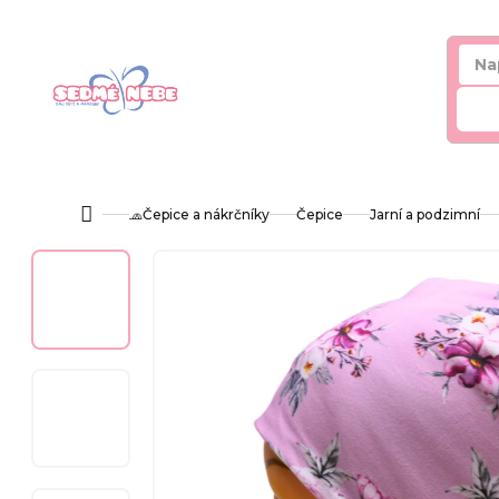
Přejít
na
obsah
Hl
🧢Čepice a nákrčníky
Čepice
Jarní a podzimní
Domů