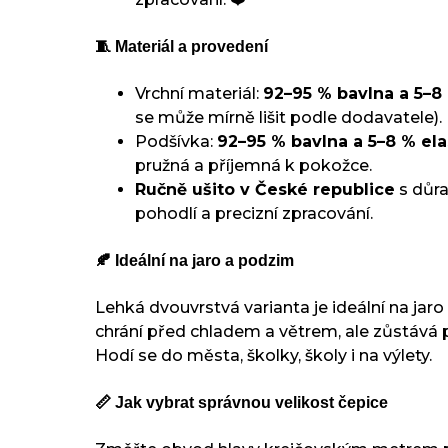
🧵 Materiál a provedení
Vrchní materiál:
92–95 % bavlna a 5–8
se může mírně lišit podle dodavatele).
Podšívka:
92–95 % bavlna a 5–8 % el
pružná a příjemná k pokožce.
Ručně ušito v České republice
s důra
pohodlí a precizní zpracování.
🍂 Ideální na jaro a podzim
Lehká dvouvrstvá varianta je ideální na jar
chrání před chladem a větrem, ale zůstává 
Hodí se do města, školky, školy i na výlety.
📏 Jak vybrat správnou velikost čepice