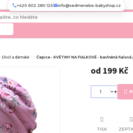
+420 602 280 125
info@sedmenebe-babyshop.cz
edat
Dívčí a dámské
Čepice - KVĚTINY NA FIALKOVÉ - bavlněná fialová
od
199 Kč
Měrná
cena:
P
TISK
ZEPTA