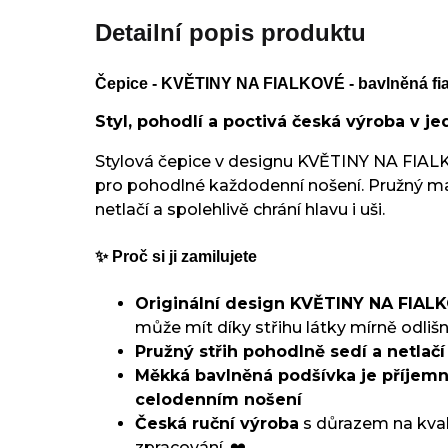
Detailní popis produktu
Čepice - KVĚTINY NA FIALKOVÉ - bavlněná fi
Styl, pohodlí a poctivá česká výroba v 
Stylová čepice v designu KVĚTINY NA FIAL
pro pohodlné každodenní nošení. Pružný mat
netlačí a spolehlivě chrání hlavu i uši.
✨ Proč si ji zamilujete
Originální design KVĚTINY NA FIAL
může mít díky střihu látky mírně odlišn
Pružný střih pohodlně sedí a netlačí
Měkká bavlněná podšívka je příjemná
celodenním nošení
Česká ruční výroba
s důrazem na kvali
zpracování. ❤️