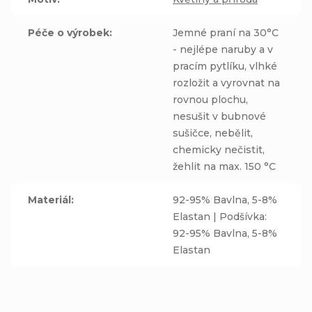
Péče o výrobek
:
Jemné praní na 30°C
- nejlépe naruby a v
pracím pytlíku, vlhké
rozložit a vyrovnat na
rovnou plochu,
nesušit v bubnové
sušičce, nebělit,
chemicky nečistit,
žehlit na max. 150 °C
Materiál
:
92-95% Bavlna, 5-8%
Elastan | Podšívka:
92-95% Bavlna, 5-8%
Elastan