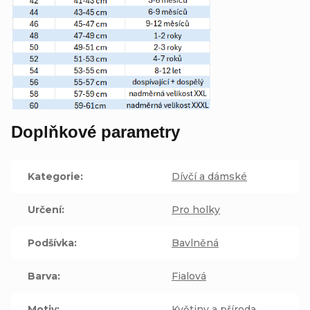
Doplňkové parametry
Kategorie
:
Dívčí a dámské
Určení
:
Pro holky
Podšívka
:
Bavlněná
Barva
:
Fialová
Motiv
:
Květiny a příroda