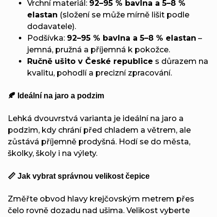
Vrchní materiál:
92–95 % bavlna a 5–8 %
elastan
(složení se může mírně lišit podle
dodavatele).
Podšívka:
92–95 % bavlna a 5–8 % elastan
–
jemná, pružná a příjemná k pokožce.
Ručně ušito v České republice
s důrazem na
kvalitu, pohodlí a precizní zpracování.
🍂 Ideální na jaro a podzim
Lehká dvouvrstvá varianta je ideální na jaro a
podzim, kdy chrání před chladem a větrem, ale
zůstává příjemně prodyšná. Hodí se do města,
školky, školy i na výlety.
📏 Jak vybrat správnou velikost čepice
Změřte obvod hlavy krejčovským metrem přes
čelo rovně dozadu nad ušima. Velikost vyberte