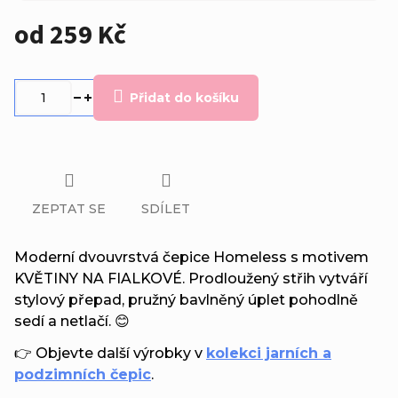
od
259 Kč
Měrná
cena:
Přidat do košíku
ZEPTAT SE
SDÍLET
Moderní dvouvrstvá čepice Homeless s motivem
KVĚTINY NA FIALKOVÉ. Prodloužený střih vytváří
stylový přepad, pružný bavlněný úplet pohodlně
sedí a netlačí. 😊
👉 Objevte další výrobky v
kolekci jarních a
podzimních čepic
.