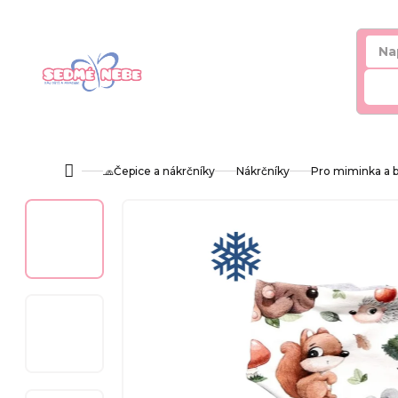
Přejít
na
obsah
Hl
🧢Čepice a nákrčníky
Nákrčníky
Pro miminka a ba
Domů