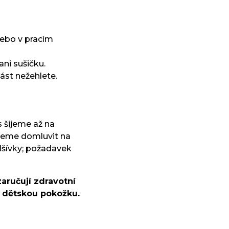
nebo v pracím
ani sušičku.
ást nežehlete.
 šijeme až na
žeme domluvit na
dšívky; požadavek
zaručují zdravotní
u dětskou pokožku.