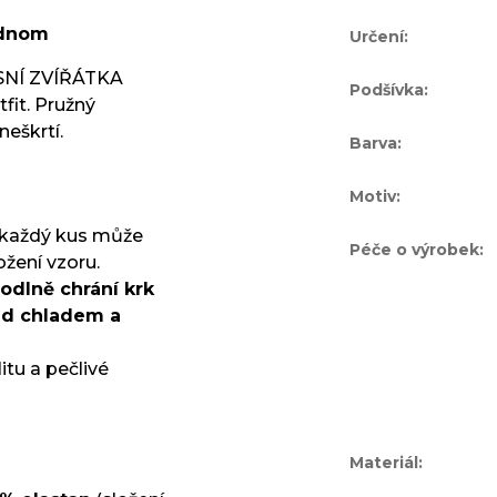
jednom
Určení
:
ESNÍ ZVÍŘÁTKA
Podšívka
:
fit. Pružný
neškrtí.
Barva
:
Motiv
:
 každý kus může
Péče o výrobek
:
ožení vzoru.
odlně chrání krk
řed chladem a
tu a pečlivé
Materiál
: