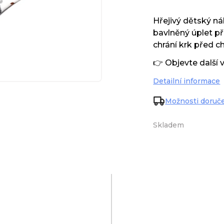
Hřejivý dětský n
bavlněný úplet p
chrání krk před c
👉 Objevte další 
Detailní informace
Možnosti doruč
Skladem