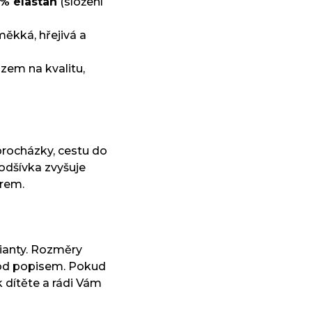
 % elastan
(složení
měkká, hřejivá a
zem na kvalitu,
 procházky, cestu do
odšívka zvyšuje
trem.
rianty. Rozměry
 pod popisem. Pokud
k dítěte a rádi Vám