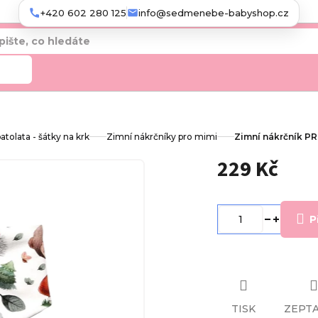
+420 602 280 125
info@sedmenebe-babyshop.cz
edat
tolata - šátky na krk
Zimní nákrčníky pro mimi
Zimní nákrčník PR
229 Kč
Měrná
cena:
P
TISK
ZEPTA