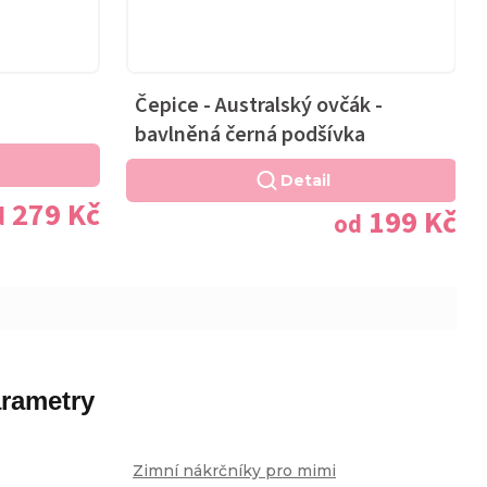
Čepice - Australský ovčák -
bavlněná černá podšívka
Detail
279 Kč
d
199 Kč
od
rametry
Zimní nákrčníky pro mimi