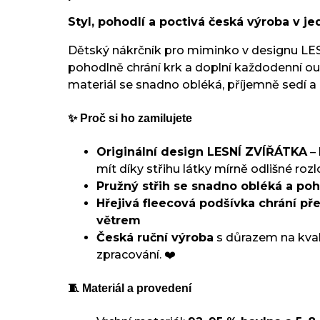
Styl, pohodlí a poctivá česká výroba v 
Dětský nákrčník pro miminko v designu L
pohodlně chrání krk a doplní každodenní out
materiál se snadno obléká, příjemně sedí a 
✨ Proč si ho zamilujete
Originální design LESNÍ ZVÍŘÁTKA
–
mít díky střihu látky mírně odlišné rozl
Pružný střih se snadno obléká a poh
Hřejivá fleecová podšívka chrání p
větrem
Česká ruční výroba
s důrazem na kvali
zpracování. ❤️
🧵 Materiál a provedení