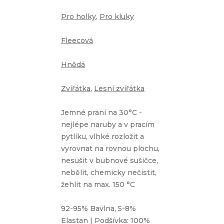
Pro holky
,
Pro kluky
Fleecová
Hnědá
Zvířátka
,
Lesní zvířátka
Jemné praní na 30°C -
nejlépe naruby a v pracím
pytlíku, vlhké rozložit a
vyrovnat na rovnou plochu,
nesušit v bubnové sušičce,
nebělit, chemicky nečistit,
žehlit na max. 150 °C
92-95% Bavlna, 5-8%
Elastan | Podšívka: 100%