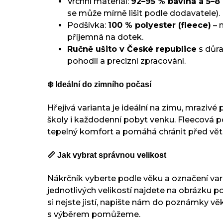
Vrchní materiál:
92–95 % bavlna a 5–8
se může mírně lišit podle dodavatele).
Podšívka:
100 % polyester (fleece)
– 
příjemná na dotek.
Ručně ušito v České republice
s důra
pohodlí a precizní zpracování.
❄️ Ideální do zimního počasí
Hřejivá varianta je ideální na zimu, mrazivé
školy i každodenní pobyt venku. Fleecová p
tepelný komfort a pomáhá chránit před vě
📏 Jak vybrat správnou velikost
Nákrčník vyberte podle věku a označení va
jednotlivých velikostí najdete na obrázku
si nejste jistí, napište nám do poznámky vě
s výběrem pomůžeme.