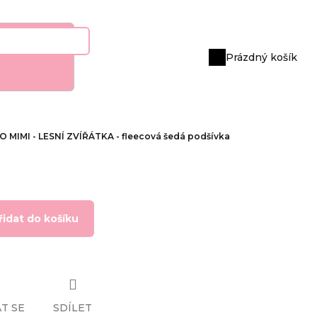
Prázdný košík
Nákupní
košík
O MIMI - LESNÍ ZVÍŘÁTKA - fleecová šedá podšívka
řidat do košíku
T SE
SDÍLET