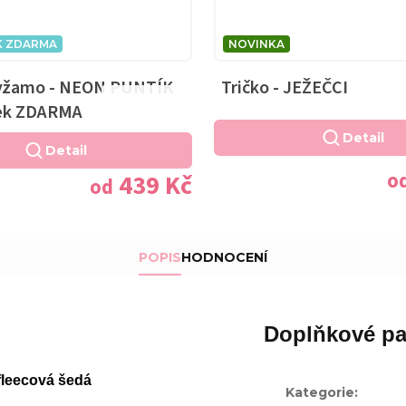
K ZDARMA
NOVINKA
yžamo - NEON PUNTÍK
Tričko - JEŽEČCI
Průměrné
řek ZDARMA
hodnocení
Detail
produktu
Detail
je
o
439 Kč
od
5,0
z
5
hvězdiček.
POPIS
HODNOCENÍ
Doplňkové pa
fleecová šedá
Kategorie
: