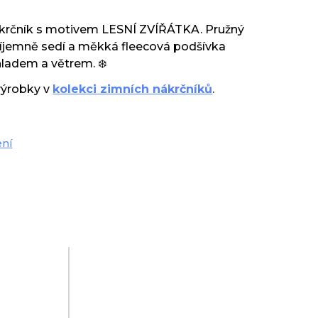
ákrčník s motivem LESNÍ ZVÍŘÁTKA. Pružný
říjemně sedí a měkká fleecová podšívka
hladem a větrem. ❄️
výrobky v
kolekci zimních nákrčníků
.
ení