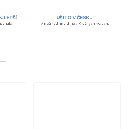
EJLEPŠÍ
UŠITO V ČESKU
teriálů
V naší rodinné dílně v Krušných horách.