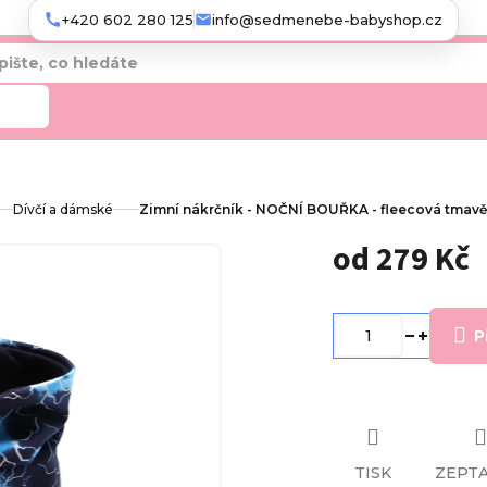
+420 602 280 125
info@sedmenebe-babyshop.cz
edat
Dívčí a dámské
Zimní nákrčník - NOČNÍ BOUŘKA - fleecová tmav
od
279 Kč
Měrná
cena:
P
TISK
ZEPTA