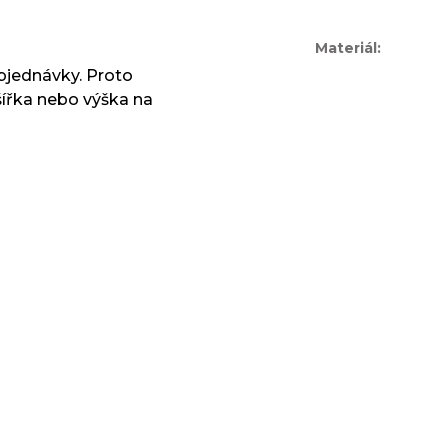
Materiál
:
objednávky. Proto
řka nebo výška na
TIP
ice Homeless (s
Zimní čepice - NOČNÍ 
) - NOČNÍ BOUŘKA -
fleecová tmavě modrá 