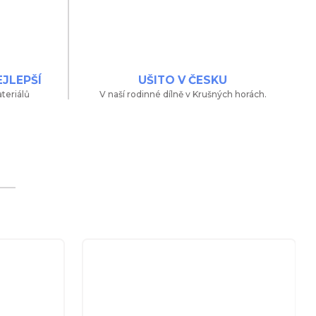
EJLEPŠÍ
UŠITO V ČESKU
teriálů
V naší rodinné dílně v Krušných horách.