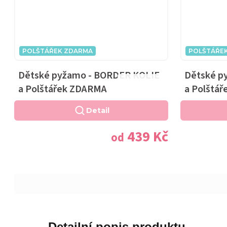
POLŠTÁŘEK ZDARMA
POLŠTÁŘE
Dětské pyžamo - BORDER KOLIE
Dětské p
Průměrné
a Polštářek ZDARMA
a Polštá
hodnocení
produktu
Detail
je
439 Kč
5,0
od
z
5
hvězdiček.
Detailní popis produktu