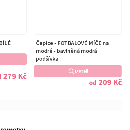
BÍLÉ
Čepice - FOTBALOVÉ MÍČE na
modré - bavlněná modrá
podšívka
Detail
279 Kč
d
209 Kč
od
rametry