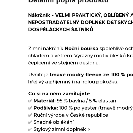
Nákrčník - VELMI PRAKTICKÝ, OBLÍBENÝ 
NEPOSTRADATELNÝ DOPLNĚK DĚTSKÝCH
DOSPĚLÁCKÝCH ŠATNÍKŮ
Zimní nákrčník
Noční bouřka
spolehlivě och
chladem a větrem. Výrazný motiv blesků krá
čepicemi ve stejném designu.
Uvnitř je
tmavě modrý fleece ze 100 % po
hřejivý a příjemný i na holou pokožku.
Co si na něm zamilujete
✅
Materiál:
95 % bavlna / 5 % elastan
✅
Podšívka:
100 % polyester (tmavě modrý 
✅ Ruční výroba v České republice
✅ Snadné oblékání
✅ Stylový zimní doplněk ⚡