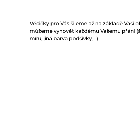
Věcičky pro Vás šijeme až na základě Vaší 
můžeme vyhovět každému Vašemu přání (ší
míru, jiná barva podšívky, ...)
TIP
TIP
Nákrčník - NOČNÍ BOUŘKA -
Zimní čep
bavlněná tmavě modrá podšívka
přepadem