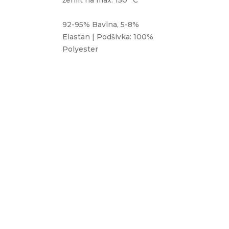
92-95% Bavlna, 5-8%
Elastan | Podšívka: 100%
Polyester
TIP
BOUŘKA -
Zimní čepice Homeless (s
podšívka
přepadem) a nákrčník - NOČNÍ