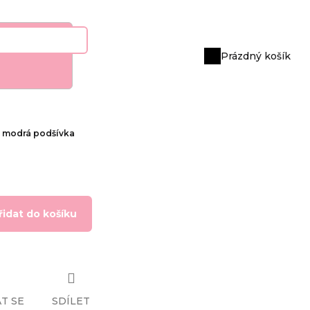
Prázdný košík
Nákupní
košík
ě modrá podšívka
řidat do košíku
T SE
SDÍLET