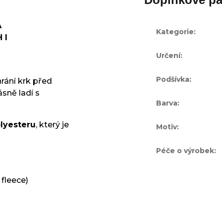
A
Kategorie
:
 I
Určení
:
Podšívka
:
rání krk před
sně ladí s
Barva
:
lyesteru
, který je
Motiv
:
Péče o výrobek
:
fleece)