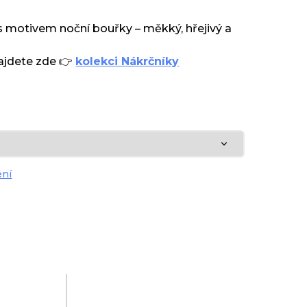
s motivem noční bouřky – měkký, hřejivý a
najdete zde 👉
kolekci Nákrčníky
ení