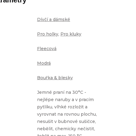
Dívčí a dámské
Pro holky
,
Pro kluky
Fleecová
Modrá
Bouřka & blesky
Jemné praní na 30°C -
nejlépe naruby a v pracím
pytlíku, vlhké rozložit a
vyrovnat na rovnou plochu,
nesušit v bubnové sušičce,
nebělit, chemicky nečistit,
žehlit na max. 150 °C