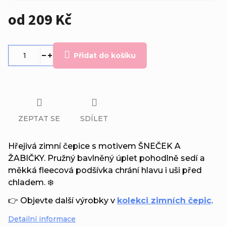
od
209 Kč
Měrná
cena:
Přidat do košíku
ZEPTAT SE
SDÍLET
Hřejivá zimní čepice s motivem ŠNEČEK A
ŽABIČKY. Pružný bavlněný úplet pohodlně sedí a
měkká fleecová podšívka chrání hlavu i uši před
chladem. ❄️
👉 Objevte další výrobky v
kolekci zimních čepic
.
Detailní informace