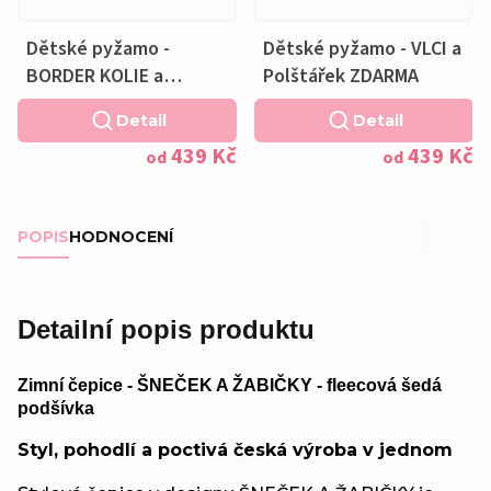
Dětské pyžamo -
Dětské pyžamo - VLCI a
BORDER KOLIE a
Polštářek ZDARMA
Polštářek ZDARMA
Detail
Detail
439 Kč
439 Kč
od
od
POPIS
HODNOCENÍ
Detailní popis produktu
Zimní čepice - ŠNEČEK A ŽABIČKY - fleecová šedá
podšívka
Styl, pohodlí a poctivá česká výroba v jednom