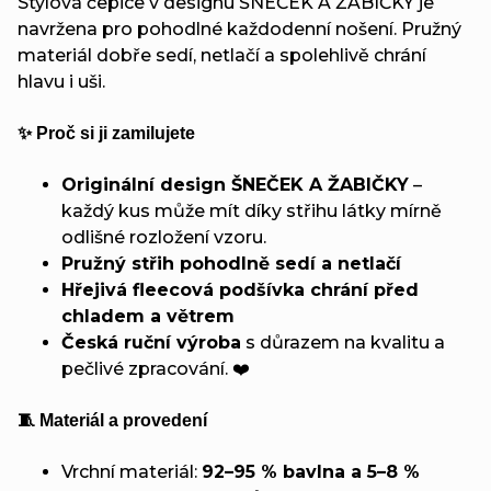
Stylová čepice v designu ŠNEČEK A ŽABIČKY je
navržena pro pohodlné každodenní nošení. Pružný
materiál dobře sedí, netlačí a spolehlivě chrání
hlavu i uši.
✨ Proč si ji zamilujete
Originální design ŠNEČEK A ŽABIČKY
–
každý kus může mít díky střihu látky mírně
odlišné rozložení vzoru.
Pružný střih pohodlně sedí a netlačí
Hřejivá fleecová podšívka chrání před
chladem a větrem
Česká ruční výroba
s důrazem na kvalitu a
pečlivé zpracování. ❤️
🧵 Materiál a provedení
Vrchní materiál:
92–95 % bavlna a 5–8 %