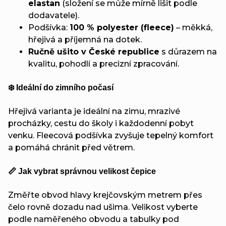
elastan
(složení se může mírně lišit podle
dodavatele).
Podšívka:
100 % polyester (fleece)
– měkká,
hřejivá a příjemná na dotek.
Ručně ušito v České republice
s důrazem na
kvalitu, pohodlí a precizní zpracování.
❄️ Ideální do zimního počasí
Hřejivá varianta je ideální na zimu, mrazivé
procházky, cestu do školy i každodenní pobyt
venku. Fleecová podšívka zvyšuje tepelný komfort
a pomáhá chránit před větrem.
📏 Jak vybrat správnou velikost čepice
Změřte obvod hlavy krejčovským metrem přes
čelo rovně dozadu nad ušima. Velikost vyberte
podle naměřeného obvodu a tabulky pod