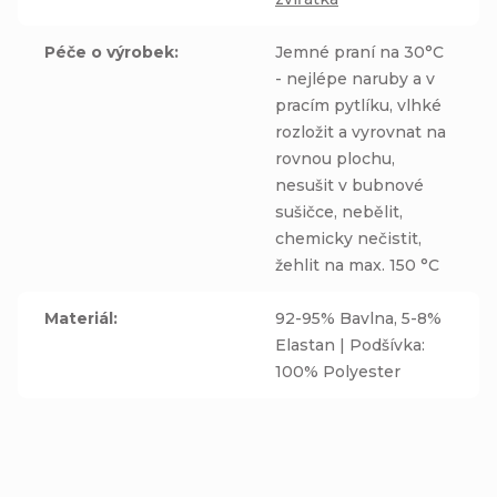
Péče o výrobek
:
Jemné praní na 30°C
- nejlépe naruby a v
pracím pytlíku, vlhké
rozložit a vyrovnat na
rovnou plochu,
nesušit v bubnové
sušičce, nebělit,
chemicky nečistit,
žehlit na max. 150 °C
Materiál
:
92-95% Bavlna, 5-8%
Elastan | Podšívka:
100% Polyester