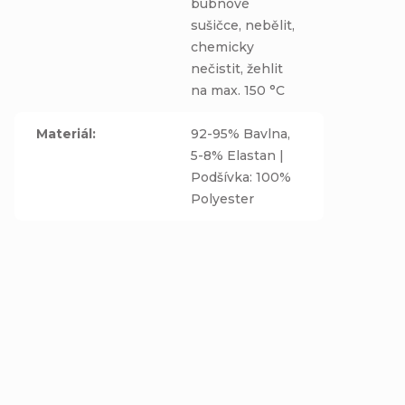
bubnové
sušičce, nebělit,
chemicky
nečistit, žehlit
na max. 150 °C
Materiál
:
92-95% Bavlna,
5-8% Elastan |
Podšívka: 100%
Polyester
AKCE
428 KČ
–4 %
OD
AŽ
Zimní čepice
Zimní čepice a
Homeless (s
nákrčník - KOČIČKY
přepadem) a
NA ŠEDÉ -