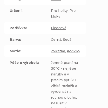
Určení
:
Pro holky
,
Pro
kluky
Podšívka
:
Fleecová
Barva
:
Černá
,
Šedá
Motiv
:
Zvířátka
,
Kočičky
Péče o výrobek
:
Jemné praní na
30°C - nejlépe
naruby a v
pracím pytlíku,
vlhké rozložit a
vyrovnat na
rovnou plochu,
nesušit v