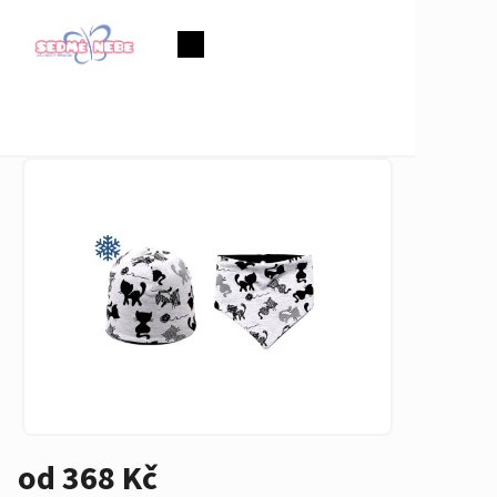
Přejít
na
Nákupní
obsah
košík
od
368 Kč