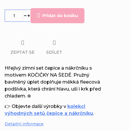
Měrná
cena:
Přidat do košíku
ZEPTAT SE
SDÍLET
Hřejivý zimní set čepice a nákrčníku s
motivem KOČIČKY NA ŠEDÉ. Pružný
bavlněný úplet doplňuje měkká fleecová
podšívka, která chrání hlavu, uši i krk před
chladem. ❄️
👉 Objevte další výrobky v
kolekci
výhodných setů čepice a nákrčníku
.
Detailní informace