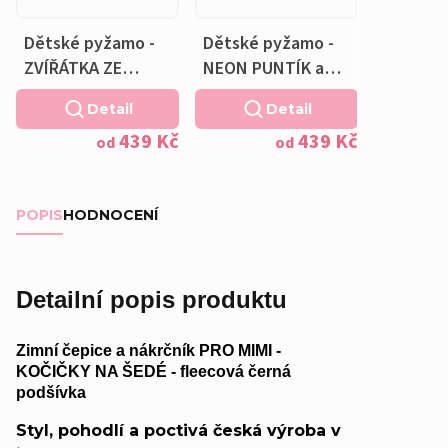
Dětské pyžamo -
Dětské pyžamo -
ZVÍŘÁTKA ZE
NEON PUNTÍK a
STATKU a
Polštářek ZDARMA
Detail
Detail
Polštářek ZDARMA
439 Kč
439 Kč
od
od
POPIS
HODNOCENÍ
Detailní popis produktu
Zimní čepice a nákrčník PRO MIMI -
KOČIČKY NA ŠEDÉ - fleecová černá
podšívka
Styl, pohodlí a poctivá česká výroba v