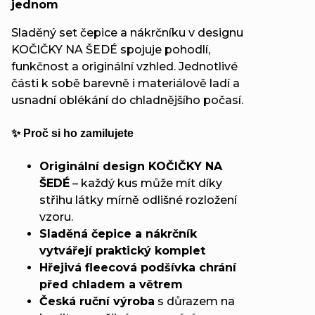
jednom
Sladěný set čepice a nákrčníku v designu
KOČIČKY NA ŠEDÉ spojuje pohodlí,
funkčnost a originální vzhled. Jednotlivé
části k sobě barevně i materiálově ladí a
usnadní oblékání do chladnějšího počasí.
✨ Proč si ho zamilujete
Originální design KOČIČKY NA
ŠEDÉ
– každý kus může mít díky
střihu látky mírně odlišné rozložení
vzoru.
Sladěná čepice a nákrčník
vytvářejí praktický komplet
Hřejivá fleecová podšívka chrání
před chladem a větrem
Česká ruční výroba
s důrazem na