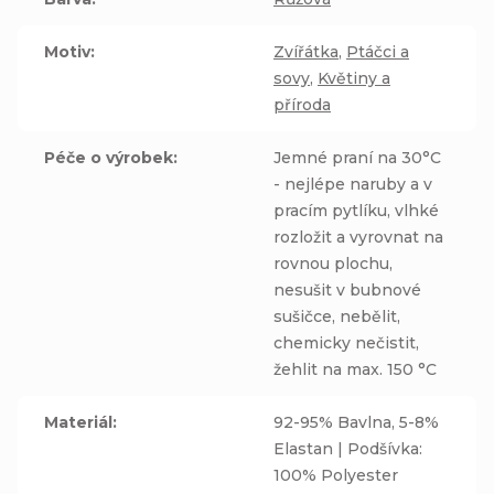
Motiv
:
Zvířátka
,
Ptáčci a
sovy
,
Květiny a
příroda
Péče o výrobek
:
Jemné praní na 30°C
- nejlépe naruby a v
pracím pytlíku, vlhké
rozložit a vyrovnat na
rovnou plochu,
nesušit v bubnové
sušičce, nebělit,
chemicky nečistit,
žehlit na max. 150 °C
Materiál
:
92-95% Bavlna, 5-8%
Elastan | Podšívka:
100% Polyester