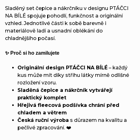
Sladěný set čepice a nákrčníku v designu PTÁČCI
NA BÍLÉ spojuje pohodlí, funkčnost a originální
vzhled. Jednotlivé části k sobě barevně i
materiálově ladí a usnadní oblékání do
chladnějšího počasí.
✨ Proč si ho zamilujete
Originální design PTÁČCI NA BÍLÉ
– každý
kus může mít díky střihu látky mírně odlišné
rozložení vzoru.
Sladěná čepice a nákrčník vytvářejí
praktický komplet
Hřejivá fleecová podšívka chrání před
chladem a větrem
Česká ruční výroba
s důrazem na kvalitu a
pečlivé zpracování. ❤️