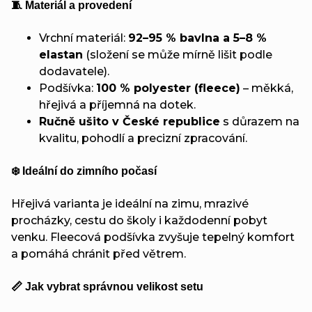
🧵 Materiál a provedení
Vrchní materiál:
92–95 % bavlna a 5–8 %
elastan
(složení se může mírně lišit podle
dodavatele).
Podšívka:
100 % polyester (fleece)
– měkká,
hřejivá a příjemná na dotek.
Ručně ušito v České republice
s důrazem na
kvalitu, pohodlí a precizní zpracování.
❄️ Ideální do zimního počasí
Hřejivá varianta je ideální na zimu, mrazivé
procházky, cestu do školy i každodenní pobyt
venku. Fleecová podšívka zvyšuje tepelný komfort
a pomáhá chránit před větrem.
📏 Jak vybrat správnou velikost setu