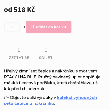
od
518 Kč
Měrná
cena:
Přidat do košíku
ZEPTAT SE
SDÍLET
Hřejivý zimní set čepice a nákrčníku s motivem
PTÁČCI NA BÍLÉ. Pružný bavlněný úplet doplňuje
měkká fleecová podšívka, která chrání hlavu, uši i
krk před chladem. ❄️
👉 Objevte další výrobky v
kolekci výhodných
setů čepice a nákrčníku
.