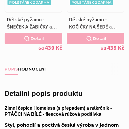
POLŠTÁŘEK ZDARMA
POLŠTÁŘEK ZDARMA
Dětské pyžamo -
Dětské pyžamo -
ŠNEČEK A ŽABIČKY a
KOČIČKY NA ŠEDÉ a
Polštářek ZDARMA
Polštářek ZDARMA
Detail
Detail
439 Kč
439 Kč
od
od
POPIS
HODNOCENÍ
Detailní popis produktu
Zimní čepice Homeless (s přepadem) a nákrčník -
PTÁČCI NA BÍLÉ - fleecová růžová podšívka
Styl, pohodlí a poctivá česká výroba v jednom