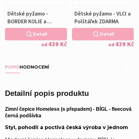
Dětské pyžamo -
Dětské pyžamo - VLCI a
BORDER KOLIE a
Polštářek ZDARMA
Polštářek ZDARMA
Detail
Detail
439 Kč
439 Kč
od
od
POPIS
HODNOCENÍ
Detailní popis produktu
Zimní čepice Homeless (s přepadem) - BÍGL - fleecová
černá podšívka
Styl, pohodlí a poctivá česká výroba v jednom