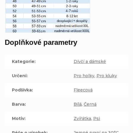
Doplňkové parametry
Kategorie
:
Dívčí a dámské
Určení
:
Pro holky
,
Pro kluky
Podšívka
:
Fleecová
Barva
:
Bílá
,
Černá
Motiv
:
Zvířátka
,
Psi
Péče o výrobek
:
Jemné praní na 30°C