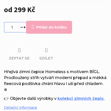
od
299 Kč
Měrná
cena:
Přidat do košíku
ZEPTAT SE
SDÍLET
Hřejivá zimní čepice Homeless s motivem BÍGL.
Prodloužený střih vytváří moderní přepad a měkká
fleecová podšívka chrání hlavu i uši před chladem.
❄️
👉 Objevte další výrobky v
kolekci zimních čepic
.
Detailní informace