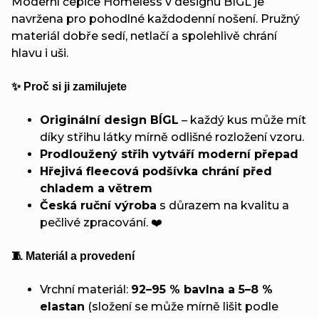
Moderní čepice Homeless v designu BÍGL je
navržena pro pohodlné každodenní nošení. Pružný
materiál dobře sedí, netlačí a spolehlivě chrání
hlavu i uši.
✨ Proč si ji zamilujete
Originální design BÍGL
– každý kus může mít
díky střihu látky mírně odlišné rozložení vzoru.
Prodloužený střih vytváří moderní přepad
Hřejivá fleecová podšívka chrání před
chladem a větrem
Česká ruční výroba
s důrazem na kvalitu a
pečlivé zpracování. ❤️
🧵 Materiál a provedení
Vrchní materiál:
92–95 % bavlna a 5–8 %
elastan
(složení se může mírně lišit podle