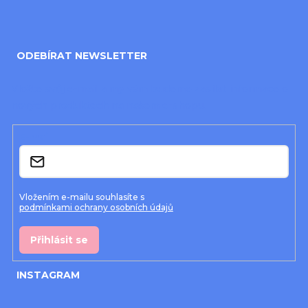
Z
á
ODEBÍRAT NEWSLETTER
p
a
Vložte svůj e-mail a my vám budeme zasílat informace o
nových produktech na našem e-shopu.
t
í
E-mail
Vložením e-mailu souhlasíte s
podmínkami ochrany osobních údajů
Přihlásit se
INSTAGRAM