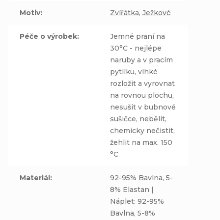
Motiv
:
Zvířátka
,
Ježkové
Péče o výrobek
:
Jemné praní na
30°C - nejlépe
naruby a v pracím
pytlíku, vlhké
rozložit a vyrovnat
na rovnou plochu,
nesušit v bubnové
sušičce, nebělit,
chemicky nečistit,
žehlit na max. 150
°C
Materiál
:
92-95% Bavlna, 5-
8% Elastan |
Náplet: 92-95%
Bavlna, 5-8%