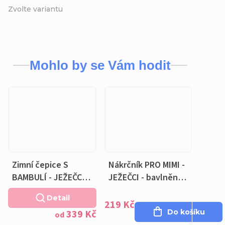
Zvolte variantu
Mohlo by se Vám hodit
Zimní čepice S
Nákrčník PRO MIMI -
BAMBULÍ - JEŽEČCI -
JEŽEČCI - bavlněná
fleecová šedá
šedá podšívka
Detail
podšívka
219 Kč
339 Kč
Do košíku
od