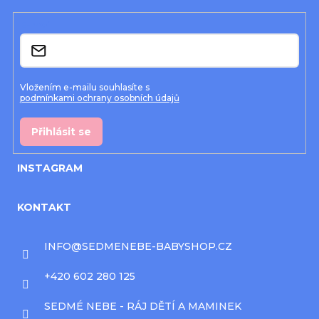
t
í
E-mail
Vložením e-mailu souhlasíte s
podmínkami ochrany osobních údajů
Přihlásit se
INSTAGRAM
KONTAKT
INFO
@
SEDMENEBE-BABYSHOP.CZ
+420 602 280 125
SEDMÉ NEBE - RÁJ DĚTÍ A MAMINEK