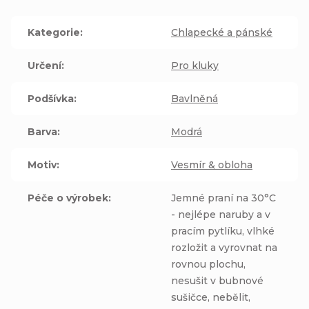
Kategorie
:
Chlapecké a pánské
Určení
:
Pro kluky
Podšívka
:
Bavlněná
Barva
:
Modrá
Motiv
:
Vesmír & obloha
Péče o výrobek
:
Jemné praní na 30°C
- nejlépe naruby a v
pracím pytlíku, vlhké
rozložit a vyrovnat na
rovnou plochu,
nesušit v bubnové
sušičce, nebělit,