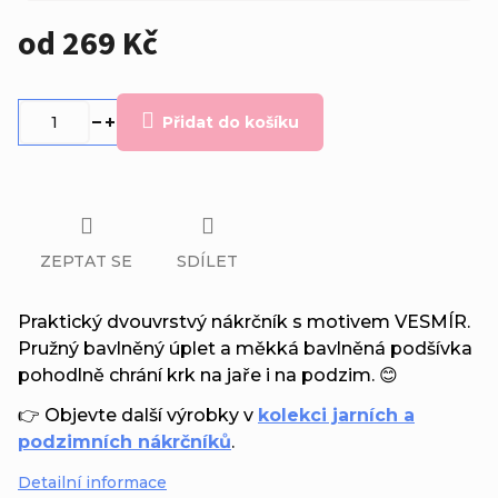
od
269 Kč
Měrná
cena:
Přidat do košíku
ZEPTAT SE
SDÍLET
Praktický dvouvrstvý nákrčník s motivem VESMÍR.
Pružný bavlněný úplet a měkká bavlněná podšívka
pohodlně chrání krk na jaře i na podzim. 😊
👉 Objevte další výrobky v
kolekci jarních a
podzimních nákrčníků
.
Detailní informace