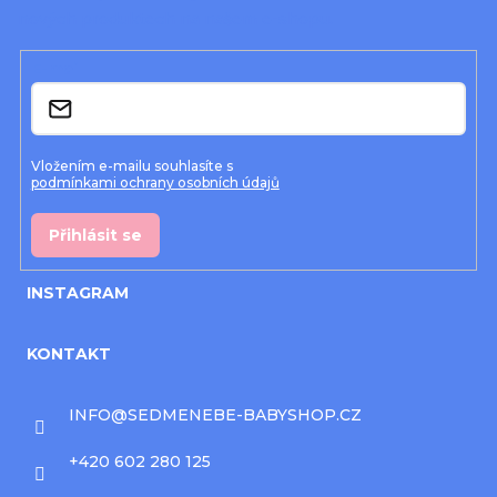
nových produktech na našem e-shopu.
t
í
E-mail
Vložením e-mailu souhlasíte s
podmínkami ochrany osobních údajů
Přihlásit se
INSTAGRAM
KONTAKT
INFO
@
SEDMENEBE-BABYSHOP.CZ
+420 602 280 125