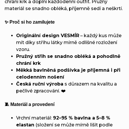
chrání krk a doplní každodenní outfit. Pružný
materiál se snadno obléká, příjemně sedí a neškrtí.
✨ Proč si ho zamilujete
Originální design VESMÍR
– každý kus může
mít díky střihu látky mírně odlišné rozložení
vzoru.
Pružný střih se snadno obléká a pohodlně
chrání krk
Měkká bavlněná podšívka je příjemná i při
celodenním nošení
Česká ruční výroba
s důrazem na kvalitu a
pečlivé zpracování. ❤️
🧵 Materiál a provedení
Vrchní materiál:
92–95 % bavlna a 5–8 %
elastan
(složení se může mírně lišit podle