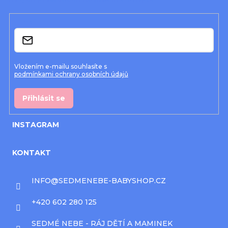
t
í
E-mail
Vložením e-mailu souhlasíte s
podmínkami ochrany osobních údajů
Přihlásit se
INSTAGRAM
KONTAKT
INFO
@
SEDMENEBE-BABYSHOP.CZ
+420 602 280 125
SEDMÉ NEBE - RÁJ DĚTÍ A MAMINEK