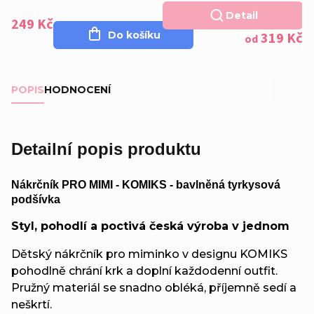
náplety
Detail
249 Kč
Do košíku
319 Kč
od
POPIS
HODNOCENÍ
Detailní popis produktu
Nákrčník PRO MIMI - KOMIKS - bavlněná tyrkysová
podšívka
Styl, pohodlí a poctivá česká výroba v jednom
Dětský nákrčník pro miminko v designu KOMIKS
pohodlně chrání krk a doplní každodenní outfit.
Pružný materiál se snadno obléká, příjemně sedí a
neškrtí.