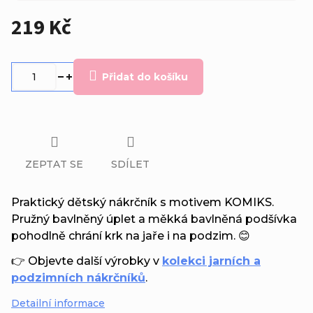
219 Kč
Měrná
cena:
Přidat do košíku
ZEPTAT SE
SDÍLET
Praktický dětský nákrčník s motivem KOMIKS.
Pružný bavlněný úplet a měkká bavlněná podšívka
pohodlně chrání krk na jaře i na podzim. 😊
👉 Objevte další výrobky v
kolekci jarních a
podzimních nákrčníků
.
Detailní informace