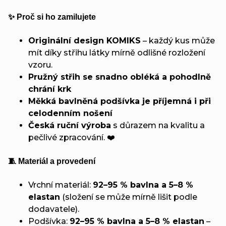
✨ Proč si ho zamilujete
Originální design KOMIKS
– každý kus může
mít díky střihu látky mírně odlišné rozložení
vzoru.
Pružný střih se snadno obléká a pohodlně
chrání krk
Měkká bavlněná podšívka je příjemná i při
celodenním nošení
Česká ruční výroba
s důrazem na kvalitu a
pečlivé zpracování. ❤️
🧵 Materiál a provedení
Vrchní materiál:
92–95 % bavlna a 5–8 %
elastan
(složení se může mírně lišit podle
dodavatele).
Podšívka:
92–95 % bavlna a 5–8 % elastan
–