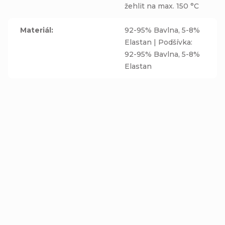
žehlit na max. 150 °C
Materiál
:
92-95% Bavlna, 5-8%
Elastan | Podšívka:
92-95% Bavlna, 5-8%
Elastan
Nákrčník - KOMIKS -
Zimní nákrčník -
bavlněná tmavě modrá
KOMIKS - fleecová
podšívka
tmavě modrá podšívka
Detail
Detail
269 Kč
289 Kč
od
od