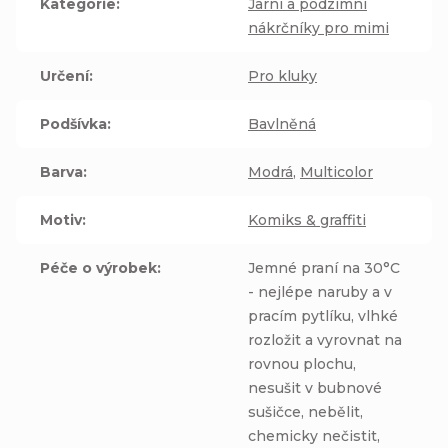
Kategorie
:
Jarní a podzimní
nákrčníky pro mimi
Určení
:
Pro kluky
Podšívka
:
Bavlněná
Barva
:
Modrá
,
Multicolor
Motiv
:
Komiks & graffiti
Péče o výrobek
:
Jemné praní na 30°C
- nejlépe naruby a v
pracím pytlíku, vlhké
rozložit a vyrovnat na
rovnou plochu,
nesušit v bubnové
sušičce, nebělit,
chemicky nečistit,