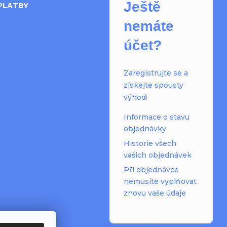
Ještě
PLATBY
nemáte
účet?
Zaregistrujte se a
získejte spousty
výhod!
Informace o stavu
objednávky
Historie všech
vašich objednávek
Při objednávce
nemusíte vyplňovat
znovu vaše údaje