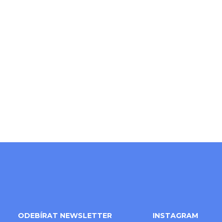
Přidat hodnocení
Z
á
ODEBÍRAT NEWSLETTER
INSTAGRAM