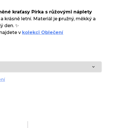
něné kraťasy Pírka s růžovými náplety
a krásně letní. Materiál je pružný, měkký a
ý den. ✨
 najdete v
kolekci Oblečení
ení