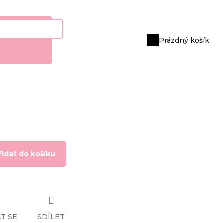
Prázdný košík
Nákupní
košík
řidat do košíku
T SE
SDÍLET