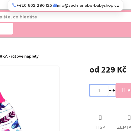
+420 602 280 125
info@sedmenebe-babyshop.cz
edat
ÍRKA - růžové náplety
od
229 Kč
Měrná
cena:
P
TISK
ZEPTA