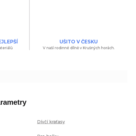
EJLEPŠÍ
UŠITO V ČESKU
teriálů
V naší rodinné dílně v Krušných horách.
rametry
Dívčí kraťasy