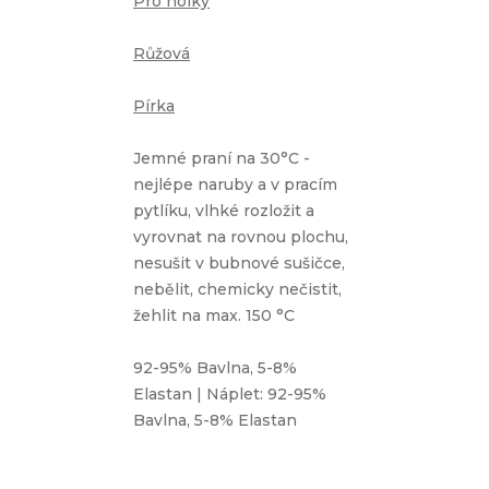
Pro holky
Růžová
Pírka
Jemné praní na 30°C -
nejlépe naruby a v pracím
pytlíku, vlhké rozložit a
vyrovnat na rovnou plochu,
nesušit v bubnové sušičce,
nebělit, chemicky nečistit,
žehlit na max. 150 °C
92-95% Bavlna, 5-8%
Elastan | Náplet: 92-95%
Bavlna, 5-8% Elastan