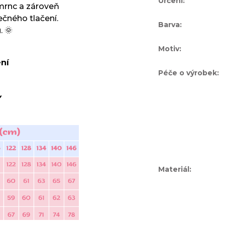
Určení
:
mrnc a zároveň
čného tlačení.
Barva
:
. 🌞
Motiv
:
ní
Péče o výrobek
:

Materiál
: