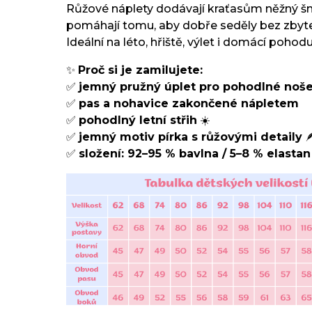
Růžové náplety dodávají kraťasům něžný š
pomáhají tomu, aby dobře seděly bez zbyte
Ideální na léto, hřiště, výlet i domácí pohodu
✨
Proč si je zamilujete:
✅
jemný pružný úplet pro pohodlné noše
✅
pas a nohavice zakončené nápletem
✅
pohodlný letní střih
☀️
✅
jemný motiv pírka s růžovými detaily

✅
složení: 92–95 % bavlna / 5–8 % elastan