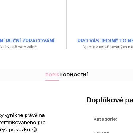
NÍ RUČNÍ ZPRACOVÁNÍ
PRO VÁS JEDINĚ TO N
Na kvalitě nám záleží
Šijeme z certifikovaných ma
POPIS
HODNOCENÍ
Doplňkové pa
y vynikne právě na
Kategorie
:
 certifikovaného pro
ivější pokožku. 😊