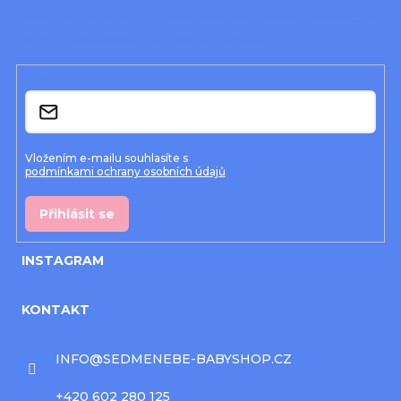
a
Vložte svůj e-mail a my vám budeme zasílat informace o
nových produktech na našem e-shopu.
t
í
E-mail
Vložením e-mailu souhlasíte s
podmínkami ochrany osobních údajů
Přihlásit se
INSTAGRAM
KONTAKT
INFO
@
SEDMENEBE-BABYSHOP.CZ
+420 602 280 125