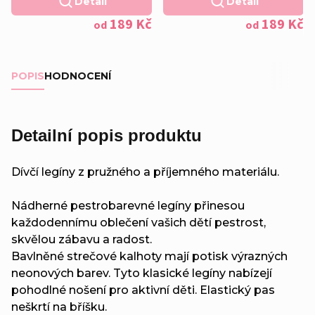
Detail
Detail
EFEKT
189 Kč
189 Kč
od
od
POPIS
HODNOCENÍ
Detailní popis produktu
Dívčí legíny z pružného a příjemného materiálu.
Nádherné pestrobarevné legíny přinesou
každodennímu oblečení vašich dětí pestrost,
skvělou zábavu a radost.
Bavlněné strečové kalhoty mají potisk výrazných
neonových barev. Tyto klasické legíny nabízejí
pohodlné nošení pro aktivní děti. Elastický pas
neškrtí na bříšku.