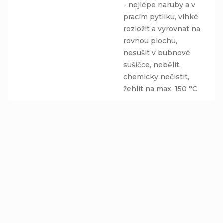
- nejlépe naruby a v
pracím pytlíku, vlhké
rozložit a vyrovnat na
rovnou plochu,
nesušit v bubnové
sušičce, nebělit,
chemicky nečistit,
žehlit na max. 150 °C
TIP
Jednovrstvá čepice
Homeless (s
přepadem) - NEON
Detail