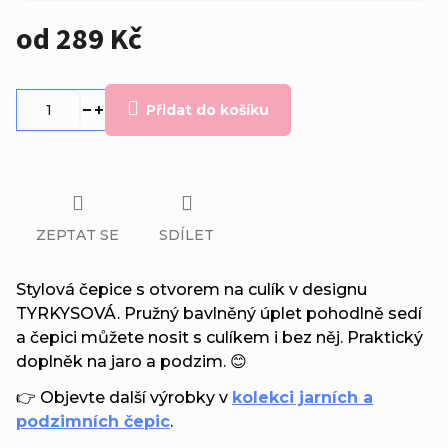
od
289 Kč
Měrná
cena:
Přidat do košíku
ZEPTAT SE
SDÍLET
Stylová čepice s otvorem na culík v designu
TYRKYSOVÁ. Pružný bavlněný úplet pohodlně sedí
a čepici můžete nosit s culíkem i bez něj. Praktický
doplněk na jaro a podzim. 😊
👉 Objevte další výrobky v
kolekci jarních a
podzimních čepic
.