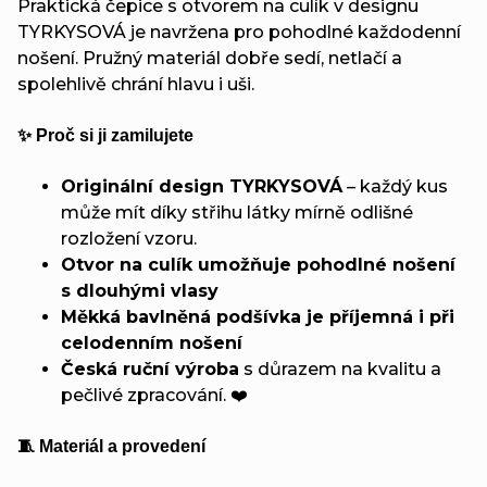
Praktická čepice s otvorem na culík v designu
TYRKYSOVÁ je navržena pro pohodlné každodenní
nošení. Pružný materiál dobře sedí, netlačí a
spolehlivě chrání hlavu i uši.
✨ Proč si ji zamilujete
Originální design TYRKYSOVÁ
– každý kus
může mít díky střihu látky mírně odlišné
rozložení vzoru.
Otvor na culík umožňuje pohodlné nošení
s dlouhými vlasy
Měkká bavlněná podšívka je příjemná i při
celodenním nošení
Česká ruční výroba
s důrazem na kvalitu a
pečlivé zpracování. ❤️
🧵 Materiál a provedení