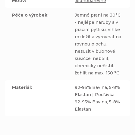
Motiv
:
Jednobarevné
Péče o výrobek
:
Jemné praní na 30°C
- nejlépe naruby a v
pracím pytlíku, vlhké
rozložit a vyrovnat na
rovnou plochu,
nesušit v bubnové
sušičce, nebělit,
chemicky nečistit,
žehlit na max. 150 °C
Materiál
:
92-95% Bavlna, 5-8%
Elastan | Podšívka:
92-95% Bavlna, 5-8%
Elastan