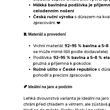
Měkká bavlněná podšívka je příjemná
celodenním nošení
Česká ruční výroba
s důrazem na kvali
zpracování. ❤️
🧵 Materiál a provedení
Vrchní materiál:
92–95 % bavlna a 5–8
se může mírně lišit podle dodavatele).
Podšívka:
92–95 % bavlna a 5–8 % el
pružná a příjemná k pokožce.
Ručně ušito v České republice
s důra
pohodlí a precizní zpracování.
🍂 Ideální na jaro a podzim
Lehká dvouvrstvá varianta je ideální na jar
chrání před chladem a větrem, ale zůstává 