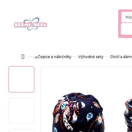
Přejít
na
obsah
Hl
🧢Čepice a nákrčníky
Výhodné sety
Dívčí a dám
Domů