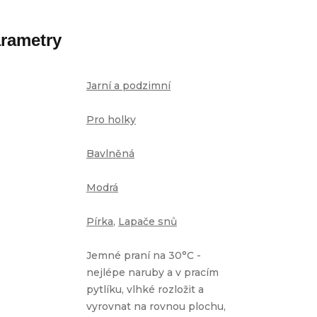
rametry
Jarní a podzimní
Pro holky
Bavlněná
Modrá
Pírka
,
Lapače snů
Jemné praní na 30°C -
nejlépe naruby a v pracím
pytlíku, vlhké rozložit a
vyrovnat na rovnou plochu,