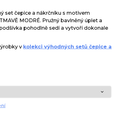
ý set čepice a nákrčníku s motivem
MAVĚ MODRÉ. Pružný bavlněný úplet a
odšívka pohodlně sedí a vytvoří dokonale
výrobky v
kolekci výhodných setů čepice a
ení