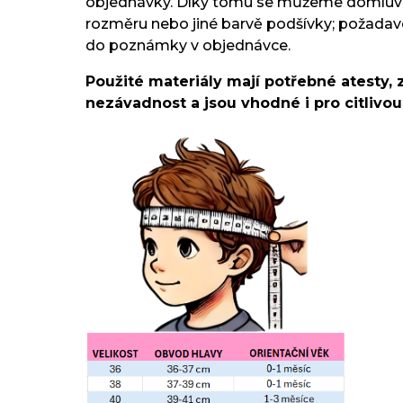
objednávky. Díky tomu se můžeme domluvi
rozměru nebo jiné barvě podšívky; požada
do poznámky v objednávce.
Použité materiály mají potřebné atesty, 
nezávadnost a jsou vhodné i pro citlivo