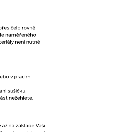
řes čelo rovně
odle naměřeného
riály není nutné
nebo v pracím
ani sušičku.
ást nežehlete.
 až na základě Vaší