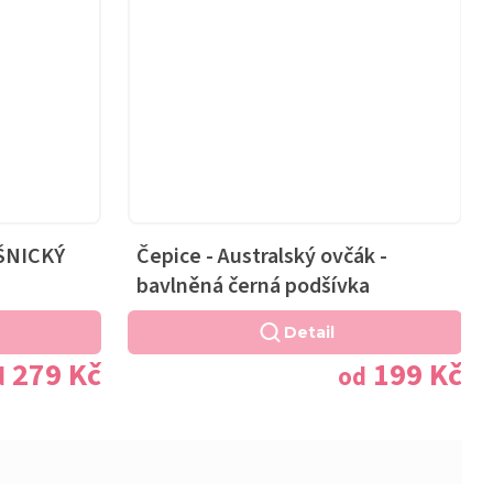
AŠNICKÝ
Čepice - Australský ovčák -
bavlněná černá podšívka
Detail
279 Kč
199 Kč
d
od