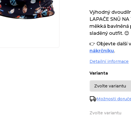
Výhodný dvoudíln
LAPAČE SNŮ NA T
měkká bavlněná p
sladěný outfit. 😊
👉 Objevte další 
nákrčníku
.
Detailní informace
Varianta
Možnosti doruč
Zvolte variantu