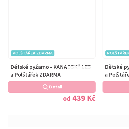
POLŠTÁŘEK ZDARMA
POLŠTÁŘE
Dětské pyžamo - KANADSKÝ LES
Dětské p
Průměrné
a Polštářek ZDARMA
a Polštá
hodnocení
produktu
Detail
je
439 Kč
od
5,0
z
5
hvězdiček.