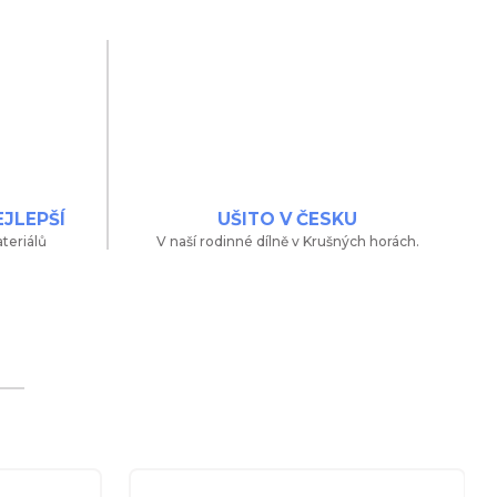
EJLEPŠÍ
UŠITO V ČESKU
teriálů
V naší rodinné dílně v Krušných horách.