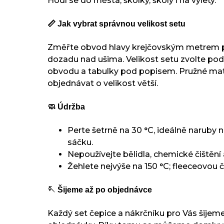
Hodí se do města, školky, školy i na výlety.
📏 Jak vybrat správnou velikost setu
Změřte obvod hlavy krejčovským metrem p
dozadu nad ušima. Velikost setu zvolte p
obvodu a tabulky pod popisem. Pružné mate
objednávat o velikost větší.
🧼 Údržba
Perte šetrně na 30 °C, ideálně naruby 
sáčku.
Nepoužívejte bělidla, chemické čištění 
Žehlete nejvýše na 150 °C; fleeceovou č
🪡 Šijeme až po objednávce
Každý set čepice a nákrčníku pro Vás šijeme