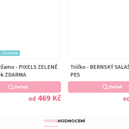
K ZDARMA
yžamo - PIXELS ZELENÉ
Tričko - BERNSKÝ SAL
řek ZDARMA
PES
Detail
Detail
469 Kč
od
o
POPIS
HODNOCENÍ