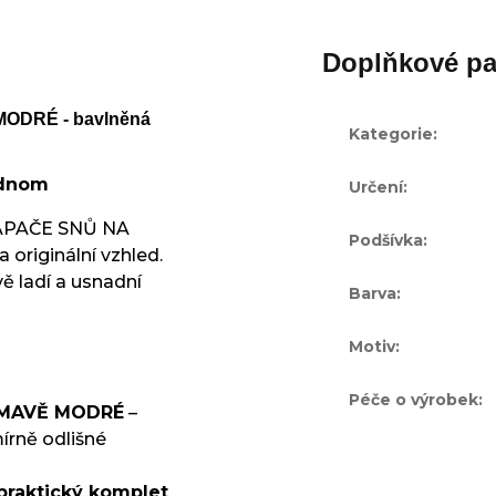
Doplňkové pa
MODRÉ - bavlněná
Kategorie
:
jednom
Určení
:
 LAPAČE SNŮ NA
Podšívka
:
originální vzhled.
ě ladí a usnadní
Barva
:
Motiv
:
Péče o výrobek
:
 TMAVĚ MODRÉ
–
írně odlišné
 praktický komplet