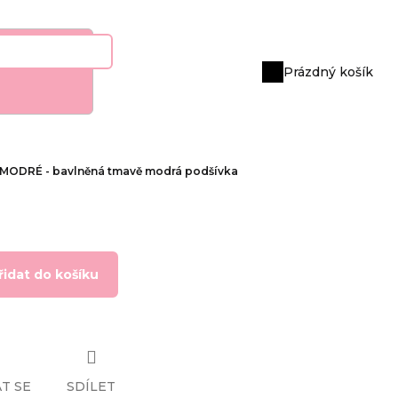
Prázdný košík
Nákupní
košík
 MODRÉ - bavlněná tmavě modrá podšívka
řidat do košíku
T SE
SDÍLET