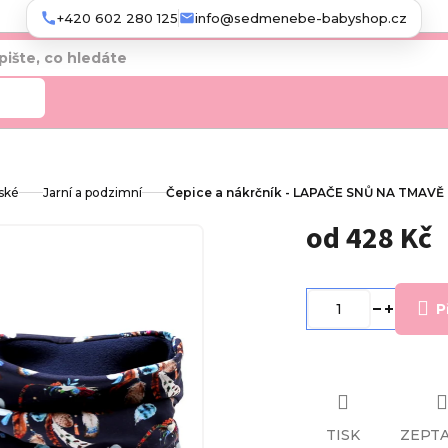
+420 602 280 125
info@sedmenebe-babyshop.cz
edat
ské
Jarní a podzimní
Čepice a nákrčník - LAPAČE SNŮ NA TMAVĚ
od
428 Kč
Měrná
cena:
P
TISK
ZEPTA