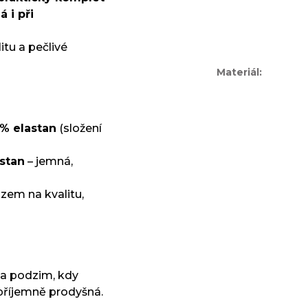
 i při
tu a pečlivé
Materiál
:
 % elastan
(složení
astan
– jemná,
zem na kvalitu,
o a podzim, kdy
příjemně prodyšná.